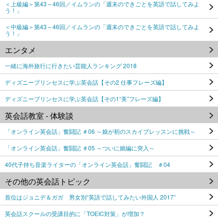
＜上級編＞第43～46回／イムランの「週末のできごとを英語で話してみよ
う！」
＜中級編＞第43～46回／イムランの「週末のできごとを英語で話してみよ
う！」
エンタメ
一緒に海外旅行に行きたい芸能人ランキング 2018
ディズニープリンセスに学ぶ英会話【その2 仕事フレーズ編】
ディズニープリンセスに学ぶ英会話【その1“美”フレーズ編】
英会話教室 - 体験談
「オンライン英会話」奮闘記 ＃06 ～娘が初のスカイプレッスンに挑戦～
「オンライン英会話」奮闘記 ＃05 ～ついに娘編に突入～
40代子持ち音楽ライターの「オンライン英会話」奮闘記 ＃04
その他の英会話トピック
首位はジョニデ＆ガガ 男女別“英語で話してみたい外国人 2017”
英会話スクールの受講目的に「TOEIC対策」が増加？