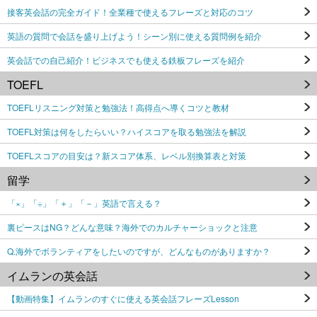
接客英会話の完全ガイド！全業種で使えるフレーズと対応のコツ
英語の質問で会話を盛り上げよう！シーン別に使える質問例を紹介
英会話での自己紹介！ビジネスでも使える鉄板フレーズを紹介
TOEFL
TOEFLリスニング対策と勉強法！高得点へ導くコツと教材
TOEFL対策は何をしたらいい？ハイスコアを取る勉強法を解説
TOEFLスコアの目安は？新スコア体系、レベル別換算表と対策
留学
「×」「÷」「＋」「－」英語で言える？
裏ピースはNG？どんな意味？海外でのカルチャーショックと注意
Q.海外でボランティアをしたいのですが、どんなものがありますか？
イムランの英会話
【動画特集】イムランのすぐに使える英会話フレーズLesson