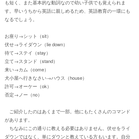
も短く、また基本的な動詞なので幼い子供でも覚えられま
す。早いうちから英語に親しめるため、英語教育の一環にも
なるでしょう。
お座り→シット（sit）
伏せ→ライダウン（lie down）
待て→ステイ（stay）
立て→スタンド（stand）
来い→カム（come）
犬小屋へ行きなさい→ハウス（house）
許可→オーケー（ok）
否定→ノー（no）
ご紹介したのはあくまで一部。他にもたくさんのコマンド
があります。
ちなみにこの通りに教える必要はありません。伏せをライ
ダウンではなく、単にダウンと教えている方もいます。自分