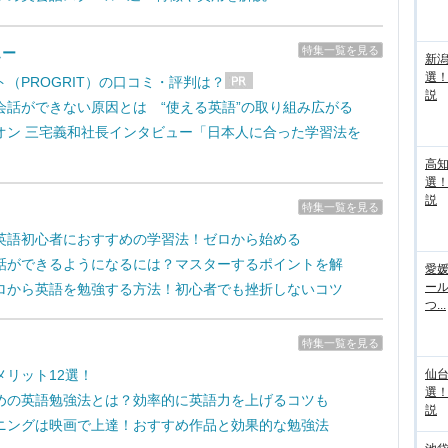
特集一覧を見る
ュー
新
選
（PROGRIT）の口コミ・評判は？
説
会話ができない原因とは “使える英語”の取り組み広がる
オン 三宅義和社長インタビュー「日本人に合った学習法を
高
選
説
特集一覧を見る
英語初心者におすすめの学習法！ゼロから始める
話ができるようになるには？マスターするポイントを解
愛媛
ー
ロから英語を勉強する方法！初心者でも挫折しないコツ
つ...
特集一覧を見る
メリット12選！
仙
選
めの英語勉強法とは？効率的に英語力を上げるコツも
説
ニングは映画で上達！おすすめ作品と効果的な勉強法