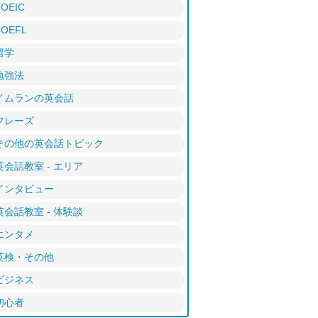
TOEIC
TOEFL
留学
勉強法
イムランの英会話
フレーズ
その他の英会話トピック
英会話教室 - エリア
インタビュー
英会話教室 - 体験談
エンタメ
英検・その他
ビジネス
初心者