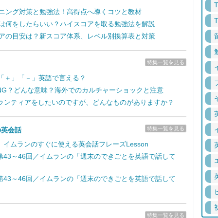
リスニング対策と勉強法！高得点へ導くコツと教材
対策は何をしたらいい？ハイスコアを取る勉強法を解説
スコアの目安は？新スコア体系、レベル別換算表と対策
特集一覧を見る
」「＋」「－」英語で言える？
NG？どんな意味？海外でのカルチャーショックと注意
ボランティアをしたいのですが、どんなものがありますか？
特集一覧を見る
の英会話
イムランのすぐに使える英会話フレーズLesson
第43～46回／イムランの「週末のできごとを英語で話して
第43～46回／イムランの「週末のできごとを英語で話して
特集一覧を見る