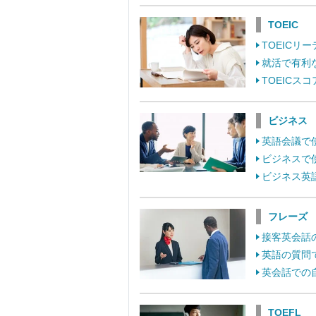
TOEIC
TOEIC
就活で有利
TOEIC
ビジネス
英語会議で
ビジネスで
ビジネス英
フレーズ
接客英会話
英語の質問
英会話での
TOEFL