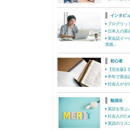
インタビ
プログリット
日本人の英
英会話イー
実践」
初心者
【完全版】
半年で英会
社会人がゼ
勉強法
英語を学ぶ
社会人のた
英語のリス