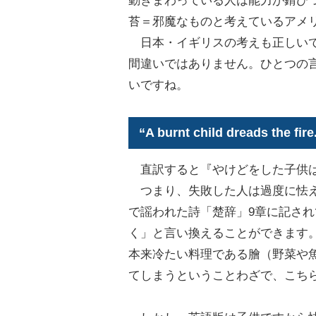
動きまわっている人は能力が錆び
苔＝邪魔なものと考えているアメ
日本・イギリスの考えも正しいで
間違いではありません。ひとつの
いですね。
“A burnt child dreads
直訳すると『やけどをした子供
つまり、失敗した人は過度に怯え
で謡われた詩「楚辞」9章に記さ
く」と言い換えることができます
本来冷たい料理である膾（野菜や
てしまうということわざで、こち