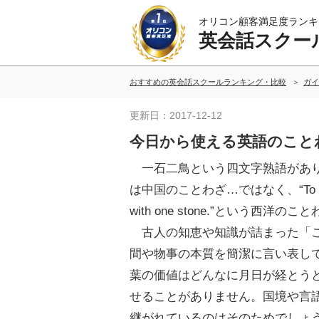
オリコン顧客満足度ランキ
英会話スクー
おすすめの英会話スクールランキング・比較
ガイ
更新日：2017-12-12
今日から使える英語のこと
一石二鳥という四文字熟語があ
は中国のことわざ…ではなく、“To kill 
with one stone.”という西洋の
古人の知恵や知識が詰まった「
間や物事の本質を簡潔に言い表し
葉の価値はどんなに月日が経とう
せることがありません。国境や言
継がれているのはそのためでしょ