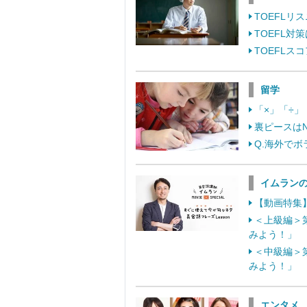
TOEFL
TOEFL
TOEFL
留学
「×」「÷
裏ピースは
Q.海外で
イムラン
【動画特集】
＜上級編＞
みよう！」
＜中級編＞
みよう！」
エンタメ