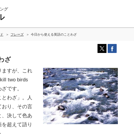
ング
ル
ド
フレーズ
今日から使える英語のことわざ
わざ
りますが、これ
two birds
ことわざです。
ことわざ」。人
ており、その言
と、決して色あ
語を超えて語り
う。