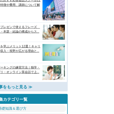
のおすすめ英会話スクール11
！特徴や費用、講師について解
語プレゼンで使えるフレーズ
・本題・結論の構成からス...
を学ぶメリット12選！キャリ
収入・視野が広がる理由と...
ピーキングの練習方法｜独学・
リ・オンライン英会話で上...
事をもっと見る ≫
集カテゴリ一覧
基礎知識＆選び方