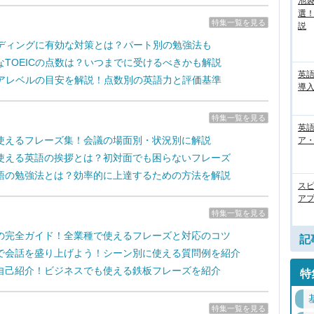
池袋
選
特集一覧を見る
説
リーディングに有効な対策とは？パート別の勉強法も
なTOEICの点数は？いつまでに受けるべきかも解説
英
スコアレベルの目安を解説！点数別の英語力と評価基準
導入
特集一覧を見る
英語
使えるフレーズ集！会議の場面別・状況別に解説
ア・
使える英語の挨拶とは？初対面でも困らないフレーズ
語の勉強法とは？効率的に上達するための方法を解説
ス
アプ
特集一覧を見る
の完全ガイド！全業種で使えるフレーズと対応のコツ
記
で会話を盛り上げよう！シーン別に使える質問例を紹介
自己紹介！ビジネスでも使える鉄板フレーズを紹介
特
特集一覧を見る