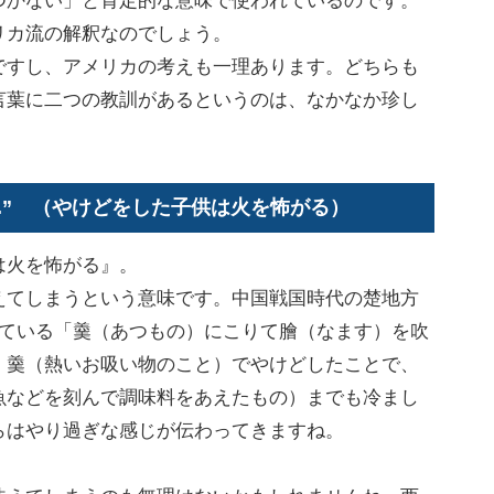
つかない」と肯定的な意味で使われているのです。
リカ流の解釈なのでしょう。
すし、アメリカの考えも一理あります。どちらも
言葉に二つの教訓があるというのは、なかなか珍し
 the fire.” （やけどをした子供は火を怖がる）
は火を怖がる』。
てしまうという意味です。中国戦国時代の楚地方
れている「羹（あつもの）にこりて膾（なます）を吹
。羹（熱いお吸い物のこと）でやけどしたことで、
魚などを刻んで調味料をあえたもの）までも冷まし
らはやり過ぎな感じが伝わってきますね。