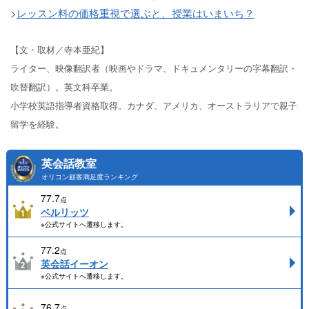
>
レッスン料の価格重視で選ぶと、授業はいまいち？
【文・取材／寺本亜紀】
ライター、映像翻訳者（映画やドラマ、ドキュメンタリーの字幕翻訳・
吹替翻訳）。英文科卒業。
小学校英語指導者資格取得。カナダ、アメリカ、オーストラリアで親子
留学を経験。
英会話教室
オリコン顧客満足度ランキング
77.7
点
ベルリッツ
※公式サイトへ遷移します。
77.2
点
英会話イーオン
※公式サイトへ遷移します。
76.7
点