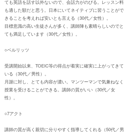
ても英語を話す以外ないので、会話力がのびる。レッスン料
も適した額だと思う。日本にいてネイティブに習うことがで
きることを考えれば安いとも言える（30代／女性）。
目標意識の高い生徒さんが多く、講師陣も素晴らしいのでと
ても満足しています（30代／女性）。
○ベルリッツ
受講開始以来、TOEIC等の得点が着実に確実に上がってきて
いる（30代／男性）。
月謝に対し、とても内容が濃い。マンツーマンで気兼ねなく
授業を受けることができる。講師の質がいい（30代／女
性）。
○7アクト
講師の質が高く親切に分りやすく指導してくれる（50代／男