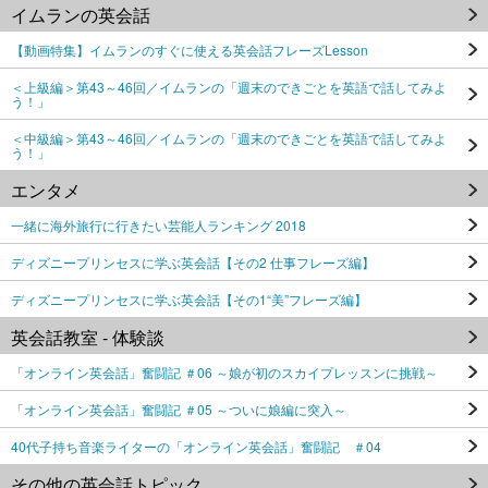
イムランの英会話
【動画特集】イムランのすぐに使える英会話フレーズLesson
＜上級編＞第43～46回／イムランの「週末のできごとを英語で話してみよ
う！」
＜中級編＞第43～46回／イムランの「週末のできごとを英語で話してみよ
う！」
エンタメ
一緒に海外旅行に行きたい芸能人ランキング 2018
ディズニープリンセスに学ぶ英会話【その2 仕事フレーズ編】
ディズニープリンセスに学ぶ英会話【その1“美”フレーズ編】
英会話教室 - 体験談
「オンライン英会話」奮闘記 ＃06 ～娘が初のスカイプレッスンに挑戦～
「オンライン英会話」奮闘記 ＃05 ～ついに娘編に突入～
40代子持ち音楽ライターの「オンライン英会話」奮闘記 ＃04
その他の英会話トピック