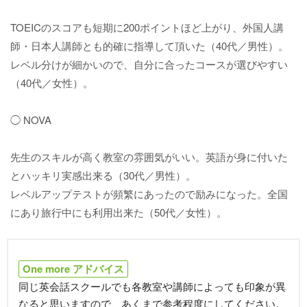
TOEICのスコアも短期に200ポイントほど上がり、外国人講
師・日本人講師とも的確に指導して頂いた（40代／男性）。
レベル分けが細かいので、自分に合ったコースが選びやすい
（40代／女性）。
◯ NOVA
先生のスキルが高く教室の雰囲気がいい。英語が身に付いた
とハッキリ実感出来る（30代／男性）。
レベルアップテストが頻繁にあったので励みになった。全国
にあり旅行中にも利用出来た（50代／女性）。
One more アドバイス
同じ英会話スクールでも各教室や講師によっても印象が異
なると思いますので、あくまで参考程度にしてください。