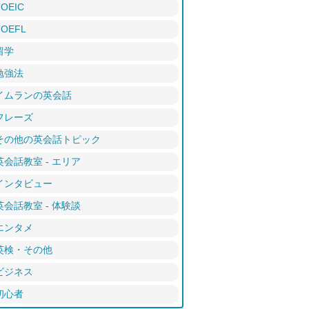
TOEIC
TOEFL
留学
勉強法
イムランの英会話
フレーズ
その他の英会話トピック
英会話教室 - エリア
インタビュー
英会話教室 - 体験談
エンタメ
英検・その他
ビジネス
初心者