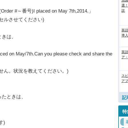
池袋
選
er(Order #～番号)I placed on May 7th,2014.」
説
セルさせてください)
英
導入
ときは、
英語
ced on May/7th.Can you please check and share the
ア・
せん。状況を教えてください。)
ス
アプ
ったときは、
記
特
」
す)