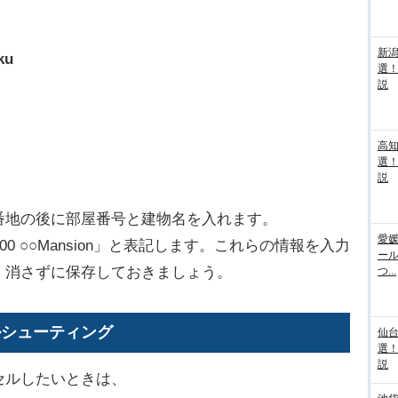
新
ku
選
説
高
選
説
番地の後に部屋番号と建物名を入れます。
愛媛
 ○○Mansion」と表記します。これらの情報を入力
ー
、消さずに保存しておきましょう。
つ...
ルシューティング
仙
選
説
セルしたいときは、