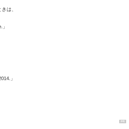
ときは、
ce.」
)
 2014.」
PR