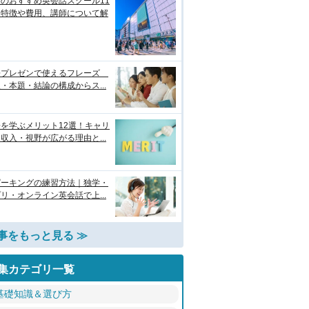
のおすすめ英会話スクール11
！特徴や費用、講師について解
語プレゼンで使えるフレーズ
・本題・結論の構成からス...
を学ぶメリット12選！キャリ
収入・視野が広がる理由と...
ピーキングの練習方法｜独学・
リ・オンライン英会話で上...
事をもっと見る ≫
集カテゴリ一覧
基礎知識＆選び方