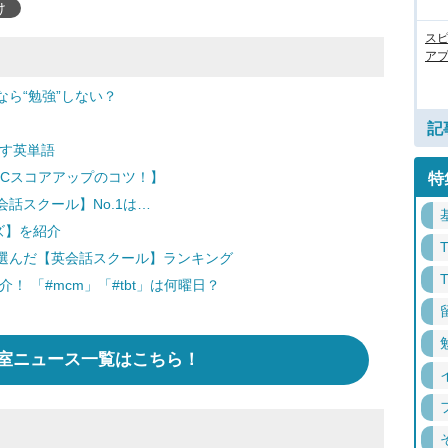
け
ス
アプ
ら“勉強”しない？
記
表す英単語
ICスコアアップのコツ！】
特
話スクール】No.1は…
ズ】を紹介
選んだ【英会話スクール】ランキング
紹介！ 「#mcm」「#tbt」は何曜日？
室ニュース一覧はこちら！