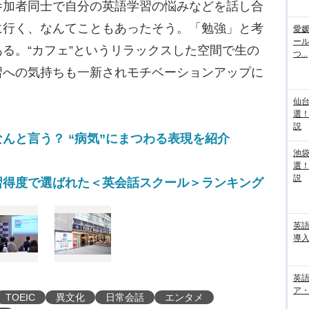
参加者同士で自分の英語学習の悩みなどを話し合
に行く、なんてこともあったそう。「勉強」と考
愛媛
ー
る。“カフェ”というリラックスした空間で生の
つ...
習への気持ちも一新されモチベーションアップに
仙
選
説
んと言う？ “病気”にまつわる表現を紹介
池袋
選
説
習得度で選ばれた＜英会話スクール＞ランキング
英
導入
英語
ア・
TOEIC
異文化
日常会話
エンタメ