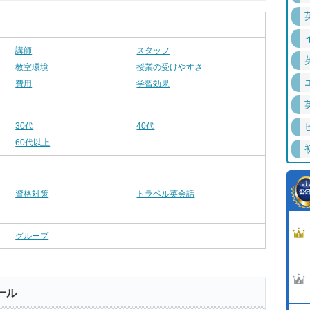
講師
スタッフ
教室環境
授業の受けやすさ
費用
学習効果
30代
40代
60代以上
資格対策
トラベル英会話
グループ
ール