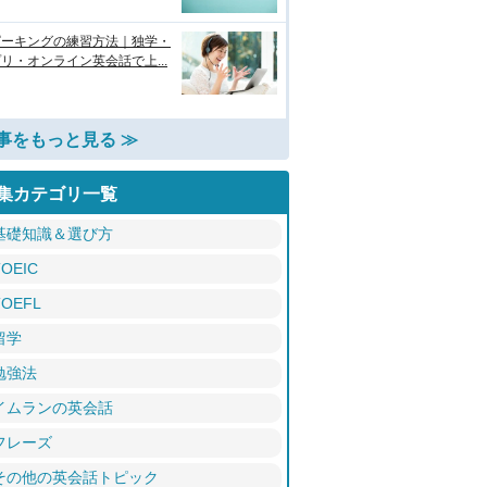
ピーキングの練習方法｜独学・
リ・オンライン英会話で上...
事をもっと見る ≫
集カテゴリ一覧
基礎知識＆選び方
TOEIC
TOEFL
留学
勉強法
イムランの英会話
フレーズ
その他の英会話トピック