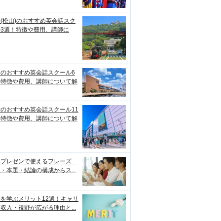
(松山)のおすすめ英会話スク
ル3選！特徴や費用、講師に
台のおすすめ英会話スクール6
！特徴や費用、講師について解
のおすすめ英会話スクール11
！特徴や費用、講師について解
語プレゼンで使えるフレーズ
・本題・結論の構成からス...
を学ぶメリット12選！キャリ
収入・視野が広がる理由と...