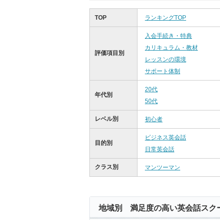
TOP
ランキングTOP
入会手続き・特典
カリキュラム・教材
評価項目別
レッスンの環境
サポート体制
20代
年代別
50代
レベル別
初心者
ビジネス英会話
目的別
日常英会話
クラス別
マンツーマン
地域別 満足度の高い英会話スク