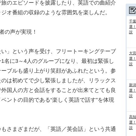
で旅のエピソードを披露したり、英語での曲紹介
ラジオ番組の収録のような雰囲気を楽しんだ。
千葉
選
者の声が実現！
説
い」という声を受け、フリートーキングテーブ
大宮
選
1名に3～4人のグループになり、最初は緊張し
説
テーブルも盛り上がり笑顔があふれたという。参
たのは初めてで少し緊張しましたが、リラックス
新
で外国人の方と会話をすることが出来てとても良
選
説
ベントの目的である“楽しく英語で話す”を体現
高
選
説
もさまざまだが、「英語／英会話」という共通