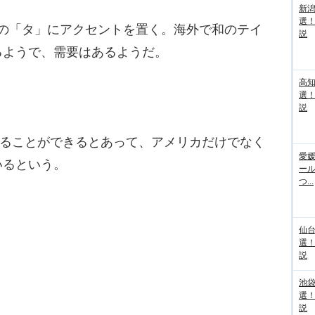
新
選
つ目の「タ」にアクセントを置く。海外で和のテイ
説
るようで、需要はあるようだ。
高
選
説
せることができるとあって、アメリカだけでなく
愛媛
いるという。
ー
つ...
仙
選
説
池袋
選
説