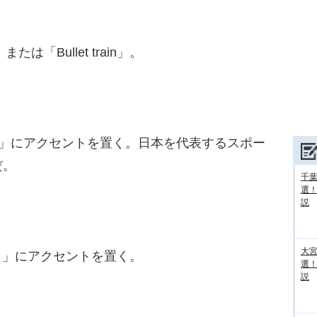
は「Bullet train」。
ス」にアクセントを置く。日本を代表するスポー
だ。
千葉
選
説
大宮
「ラ」にアクセントを置く。
選
説