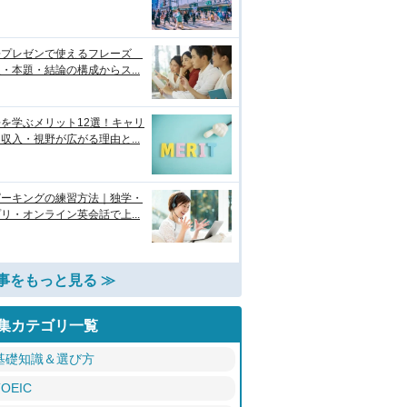
語プレゼンで使えるフレーズ
・本題・結論の構成からス...
を学ぶメリット12選！キャリ
収入・視野が広がる理由と...
ピーキングの練習方法｜独学・
リ・オンライン英会話で上...
事をもっと見る ≫
集カテゴリ一覧
基礎知識＆選び方
TOEIC