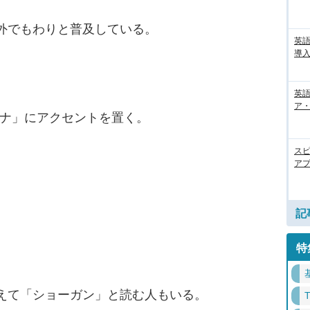
海外でもわりと普及している。
英
導入
英語
ア・
「ナ」にアクセントを置く。
ス
アプ
記
特
違えて「ショーガン」と読む人もいる。