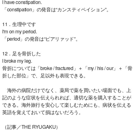
I have constipation.
「constipation」の発音は“カンスティペイション”。
11．生理中です
I'm on my period.
「period」の発音は“ピアリァッド”。
12．足を骨折した
I broke my leg.
骨折については「broke / fractured」＋「my / his / our」＋「骨
折した部位」で、足以外も表現できる。
海外の病院だけでなく、薬局で薬を買いたい場面でも、上
記のような症状を伝えられれば、適切な薬を購入することが
できる。海外旅行を安心して楽しむためにも、病状を伝える
英語を覚えておいて損はないだろう。
（記事／THE RYUGAKU）