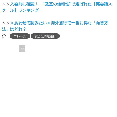
＞＞
入会前に確認！ “教室の信頼性”で選ばれた【英会話ス
クール】ランキング
＞＞
＜あわせて読みたい＞海外旅行で一番お得な「両替方
法」はどれ？
フレーズ
英会話関連旅行
PR