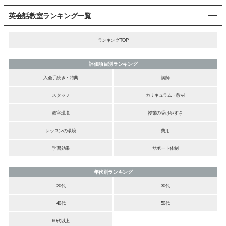
英会話教室ランキング一覧
ランキングTOP
評価項目別ランキング
入会手続き・特典
講師
スタッフ
カリキュラム・教材
教室環境
授業の受けやすさ
レッスンの環境
費用
学習効果
サポート体制
年代別ランキング
20代
30代
40代
50代
60代以上