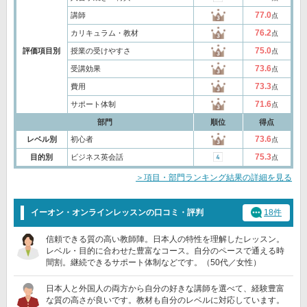
77.0
講師
点
76.2
カリキュラム・教材
点
75.0
評価項目別
授業の受けやすさ
点
73.6
受講効果
点
73.3
費用
点
71.6
サポート体制
点
部門
順位
得点
73.6
レベル別
初心者
点
75.3
目的別
ビジネス英会話
点
＞項目・部門ランキング結果の詳細を見る
イーオン・オンラインレッスンの口コミ・評判
18件
信頼できる質の高い教師陣。日本人の特性を理解したレッスン。
レベル・目的に合わせた豊富なコース。自分のペースで通える時
間割。継続できるサポート体制などです。（50代／女性）
日本人と外国人の両方から自分の好きな講師を選べて、経験豊富
な質の高さが良いです。教材も自分のレベルに対応しています。