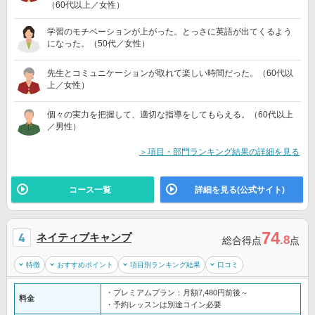
（60代以上／女性）
学習のモチベーションが上がった。とっさに英語が出てくるよう
になった。（50代／女性）
先生とコミュニケーションが取れて楽しい時間だった。（60代以
上／女性）
個々の実力を把握して、適切な指導をしてもらえる。（60代以上
／男性）
＞項目・部門ランキング結果の詳細を見る
コース一覧
詳細を見る(公式サイト)
74
ネイティブキャンプ
.8
総合得点
点
特徴
おすすめポイント
項目別ランキング結果
口コミ
・プレミアムプラン：月額7,480円前後～
料金
・予約レッスンは別途コイン必要