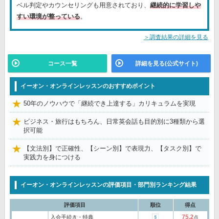
ベル判定やカウンセリングも用意されており、
継続的に学習しや
すい環境が整っている
。
＞調査結果の詳細を見る
コース一覧
詳細を見る(公式サイト)
イーオン・オンラインレッスンのおすすめポイント
50年のノウハウで「継続でき上達する」カリキュラムを実現
ビジネス・旅行はもちろん、日常英会話も目的別に3種類から選
択可能
【文法別】で正確性、【シーン別】で表現力、【タスク別】で
実践力を身につける
イーオン・オンラインレッスンの評価項目・部門別ランキング結果
評価項目
順位
得点
75.2
入会手続き・特典
点