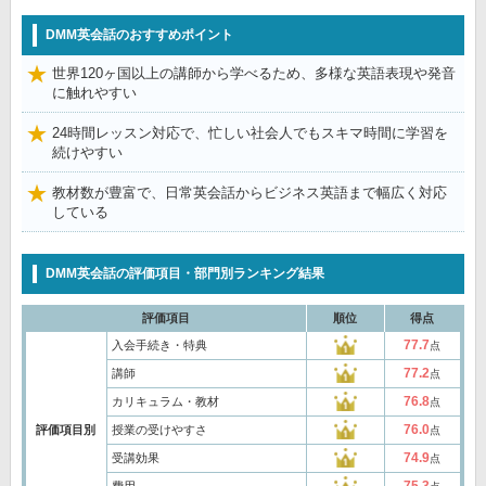
DMM英会話のおすすめポイント
世界120ヶ国以上の講師から学べるため、多様な英語表現や発音
に触れやすい
24時間レッスン対応で、忙しい社会人でもスキマ時間に学習を
続けやすい
教材数が豊富で、日常英会話からビジネス英語まで幅広く対応
している
DMM英会話の評価項目・部門別ランキング結果
評価項目
順位
得点
77.7
入会手続き・特典
点
77.2
講師
点
76.8
カリキュラム・教材
点
76.0
評価項目別
授業の受けやすさ
点
74.9
受講効果
点
75.3
費用