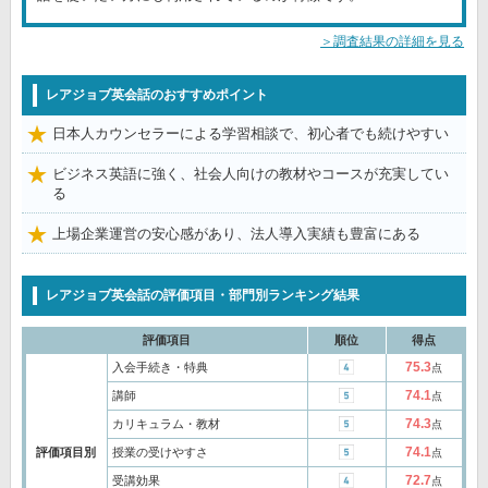
＞調査結果の詳細を見る
レアジョブ英会話のおすすめポイント
日本人カウンセラーによる学習相談で、初心者でも続けやすい
ビジネス英語に強く、社会人向けの教材やコースが充実してい
る
上場企業運営の安心感があり、法人導入実績も豊富にある
レアジョブ英会話の評価項目・部門別ランキング結果
評価項目
順位
得点
75.3
入会手続き・特典
点
74.1
講師
点
74.3
カリキュラム・教材
点
74.1
評価項目別
授業の受けやすさ
点
72.7
受講効果
点