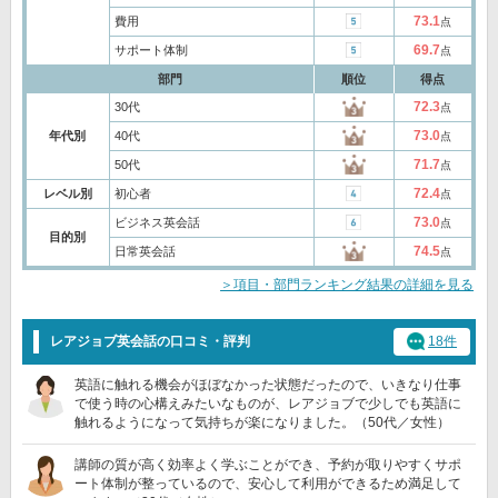
73.1
費用
点
69.7
サポート体制
点
部門
順位
得点
72.3
30代
点
73.0
年代別
40代
点
71.7
50代
点
72.4
レベル別
初心者
点
73.0
ビジネス英会話
点
目的別
74.5
日常英会話
点
＞項目・部門ランキング結果の詳細を見る
レアジョブ英会話の口コミ・評判
18件
英語に触れる機会がほぼなかった状態だったので、いきなり仕事
で使う時の心構えみたいなものが、レアジョブで少しでも英語に
触れるようになって気持ちが楽になりました。（50代／女性）
講師の質が高く効率よく学ぶことができ、予約が取りやすくサポ
ート体制が整っているので、安心して利用ができるため満足して