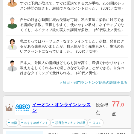
すぐに予約が取れて、すぐに受講できるのが手軽。25分間のレッ
スン時間の短さも、継続できるポイントだった。（30代／女性）
自分の好きな時間に概ね受講が可能。私の要望に柔軟に対応でき
る講師が多数。選択しやすく、使いやすい教材。ネイティブでな
くても、ネイティブ級の実力の講師が多数。（60代以上／男性）
私にとってはパーフェクトなオンラインでした。少数、発音にク
セがある先生もいましたが、数人気が合う先生もおり、生活の良
いアクセントになっていました。（50代／女性）
日本人、外国人の講師はどちらも質が高く、適切でわかりやすい
教え方をしてくれるので楽しみながら学ぶことができる。自分の
好きなタイミングで受けられる。（40代／男性）
＞項目・部門ランキング結果の詳細を見る
77
イーオン・オンラインレッス
.0
総合得
ン
点
点
特徴
おすすめポイント
項目別ランキング結果
口コミ