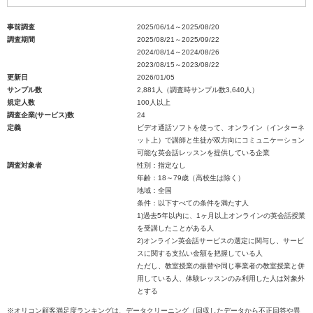
事前調査
2025/06/14～2025/08/20
調査期間
2025/08/21～2025/09/22
2024/08/14～2024/08/26
2023/08/15～2023/08/22
更新日
2026/01/05
サンプル数
2,881人（調査時サンプル数3,640人）
規定人数
100人以上
調査企業(サービス)数
24
定義
ビデオ通話ソフトを使って、オンライン（インターネ
ット上）で講師と生徒が双方向にコミュニケーション
可能な英会話レッスンを提供している企業
調査対象者
性別：指定なし
年齢：18～79歳（高校生は除く）
地域：全国
条件：以下すべての条件を満たす人
1)過去5年以内に、1ヶ月以上オンラインの英会話授業
を受講したことがある人
2)オンライン英会話サービスの選定に関与し、サービ
スに関する支払い金額を把握している人
ただし、教室授業の振替や同じ事業者の教室授業と併
用している人、体験レッスンのみ利用した人は対象外
とする
※オリコン顧客満足度ランキングは、データクリーニング（回収したデータから不正回答や異