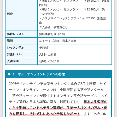
・毎日1レッスン（月謝プラン） ￥15,980/月（約533
円/回）
・毎月8レッスン（月謝プラン） ￥12,980/月（約
料金
1,623円/回）
・カスタマイズレッスンプラン 1回 ￥2,750（回数自
由）
※入会金・教材費なし
体験レッスン
無料体験あり（2回）
講師
ネイティブ講師、日本人講師
レッスン予約
予約制
対象レベル
入門～上級者
受講時間
朝6時～深夜1時
イーオン・オンラインレッスンの特徴
2026年「オンライン英会話ランキング」総合第3位を獲得したイ
ーオン・オンラインレッスンは、全国展開する英会話スクール
「英会話イーオン」が提供するオンライン英会話サービス。ネイ
ティブ講師と日本人講師の両方に対応しており、
日本人学習者の
ことを熟知しているベテラン講師が、生徒一人ひとりの強み・弱
みを把握し、それぞれにあった学習をサポート
します。独自のレ