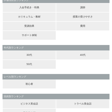
評価項目別ランキング
入会手続き・特典
講師
カリキュラム・教材
授業の受けやすさ
受講効果
費用
サポート体制
年代別ランキング
30代
40代
50代
レベル別ランキング
初心者
目的別ランキング
ビジネス英会話
トラベル英会話