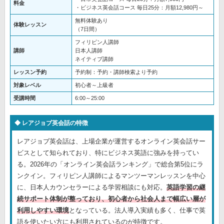
料金
・ビジネス英会話コース 毎日25分：月額12,980円～
無料体験あり
体験レッスン
（7日間）
フィリピン人講師
講師
日本人講師
ネイティブ講師
レッスン予約
予約制：予約・講師検索より予約
対象レベル
初心者～上級者
受講時間
6:00～25:00
レアジョブ英会話の特徴
レアジョブ英会話は、上場企業が運営するオンライン英会話サー
ビスとして知られており、特にビジネス英語に強みを持ってい
る。2026年の「オンライン英会話ランキング」で総合第5位にラ
ンクイン。フィリピン人講師によるマンツーマンレッスンを中心
に、日本人カウンセラーによる学習相談にも対応。
英語学習の継
続サポート体制が整っており、初心者から社会人まで幅広い層が
利用しやすい環境
となっている。法人導入実績も多く、仕事で英
語を使いたい方にも利用されているのが特徴です。