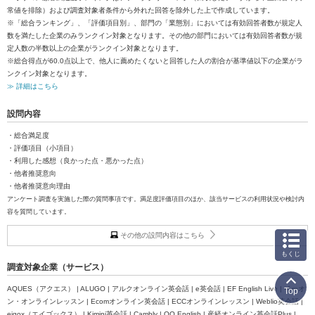
常値を排除）および調査対象者条件から外れた回答を除外した上で作成しています。
※「総合ランキング」、「評価項目別」、部門の「業態別」においては有効回答者数が規定人
数を満たした企業のみランクイン対象となります。その他の部門においては有効回答者数が規
定人数の半数以上の企業がランクイン対象となります。
※総合得点が60.0点以上で、他人に薦めたくないと回答した人の割合が基準値以下の企業がラ
ンクイン対象となります。
≫ 詳細はこちら
設問内容
・総合満足度
・評価項目（小項目）
・利用した感想（良かった点・悪かった点）
・他者推奨意向
・他者推奨意向理由
アンケート調査を実施した際の質問事項です。満足度評価項目のほか、該当サービスの利用状況や検討内
容を質問しています。
その他の設問内容はこちら
もくじ
調査対象企業（サービス）
AQUES（アクエス） | ALUGO | アルクオンライン英会話 | e英会話 | EF English Live | イーオ
Top
ン・オンラインレッスン | Ecomオンライン英会話 | ECCオンラインレッスン | Weblio英会話 |
eigox（エイゴックス） | Kimini英会話 | Cambly | QQ English | 産経オンライン英会話Plus |