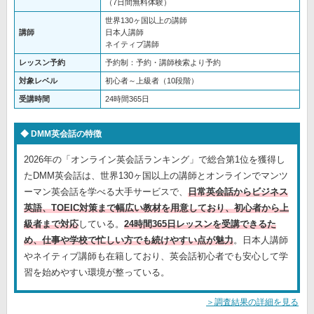
（7日間無料体験）
世界130ヶ国以上の講師
講師
日本人講師
ネイティブ講師
レッスン予約
予約制：予約・講師検索より予約
対象レベル
初心者～上級者（10段階）
受講時間
24時間365日
DMM英会話の特徴
2026年の「オンライン英会話ランキング」で総合第1位を獲得し
たDMM英会話は、世界130ヶ国以上の講師とオンラインでマンツ
ーマン英会話を学べる大手サービスで、
日常英会話からビジネス
英語、TOEIC対策まで幅広い教材を用意しており、初心者から上
級者まで対応
している。
24時間365日レッスンを受講できるた
め、仕事や学校で忙しい方でも続けやすい点が魅力
。日本人講師
やネイティブ講師も在籍しており、英会話初心者でも安心して学
習を始めやすい環境が整っている。
＞調査結果の詳細を見る