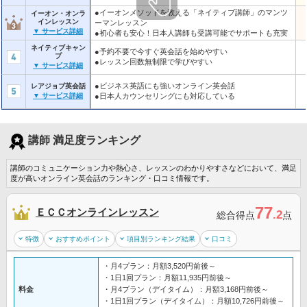
●イーオンメソッドを教える「ネイティブ講師」のマンツ
イーオン・オンラ
インレッスン
ーマンレッスン
▼ サービス詳細
●初心者も安心！日本人講師も受講可能でサポートも充実
ネイティブキャン
●予約不要で今すぐ英会話を始めやすい
プ
●レッスン回数無制限で学びやすい
▼ サービス詳細
●ビジネス英語にも強いオンライン英会話
レアジョブ英会話
●日本人カウンセリングにも対応している
▼ サービス詳細
講師 満足度ランキング
講師のコミュニケーション力や熱心さ、レッスンのわかりやすさなどにおいて、満足
度が高いオンライン英会話のランキング・口コミ情報です。
77
ＥＣＣオンラインレッスン
.2
総合得点
点
特徴
おすすめポイント
項目別ランキング結果
口コミ
・月4プラン：月額3,520円前後～
・1日1回プラン：月額11,935円前後～
料金
・月4プラン（デイタイム）：月額3,168円前後～
・1日1回プラン（デイタイム）：月額10,726円前後～