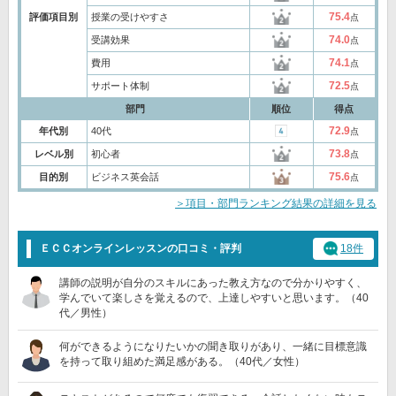
75.4
評価項目別
授業の受けやすさ
点
74.0
受講効果
点
74.1
費用
点
72.5
サポート体制
点
部門
順位
得点
72.9
年代別
40代
点
73.8
レベル別
初心者
点
75.6
目的別
ビジネス英会話
点
＞項目・部門ランキング結果の詳細を見る
ＥＣＣオンラインレッスンの口コミ・評判
18件
講師の説明が自分のスキルにあった教え方なので分かりやすく、
学んでいて楽しさを覚えるので、上達しやすいと思います。（40
代／男性）
何ができるようになりたいかの聞き取りがあり、一緒に目標意識
を持って取り組めた満足感がある。（40代／女性）