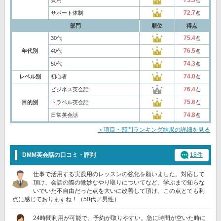
点
72.7
サポート体制
点
部門
順位
得点
75.4
30代
点
76.5
年代別
40代
点
74.3
50代
点
74.0
レベル別
初心者
点
76.4
ビジネス英会話
点
75.6
目的別
トラベル英会話
点
74.8
日常英会話
点
＞項目・部門ランキング結果の詳細を見る
DMM英会話の口コミ・評判
18件
仕事で活用する実践用のレッスンの強化を願いました。対応して
頂け、会話の際の微妙なやり取りについてなど、学ぶまで知らな
いでいた不自由だった点を大いに改善して頂け、この点とても利
点に感じておりますね！（50代／男性）
24時間利用が可能で、予約が取りやすい。急に時間が空いた時に