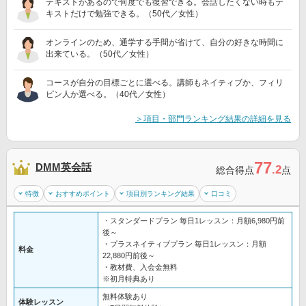
テキストがあるので何度でも復習できる。会話したくない時もテ
キストだけで勉強できる。（50代／女性）
オンラインのため、通学する手間が省けて、自分の好きな時間に
出来ている。（50代／女性）
コースが自分の目標ごとに選べる。講師もネイティブか、フィリ
ピン人か選べる。（40代／女性）
＞項目・部門ランキング結果の詳細を見る
77
DMM英会話
.2
総合得点
点
特徴
おすすめポイント
項目別ランキング結果
口コミ
・スタンダードプラン 毎日1レッスン：月額6,980円前
後～
・プラスネイティブプラン 毎日1レッスン：月額
料金
22,880円前後～
・教材費、入会金無料
※初月特典あり
無料体験あり
体験レッスン