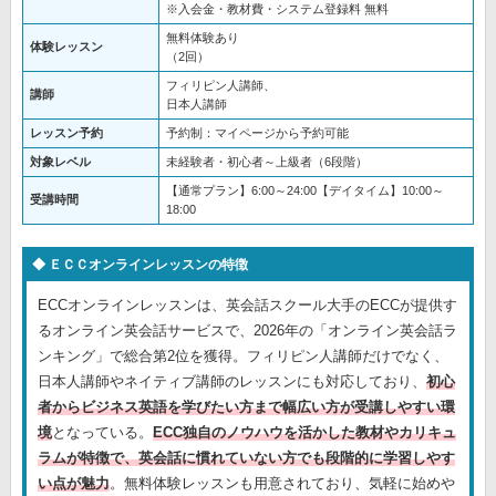
※入会金・教材費・システム登録料 無料
無料体験あり
体験レッスン
（2回）
フィリピン人講師、
講師
日本人講師
レッスン予約
予約制：マイページから予約可能
対象レベル
未経験者・初心者～上級者（6段階）
【通常プラン】6:00～24:00【デイタイム】10:00～
受講時間
18:00
ＥＣＣオンラインレッスンの特徴
ECCオンラインレッスンは、英会話スクール大手のECCが提供す
るオンライン英会話サービスで、2026年の「オンライン英会話ラ
ンキング」で総合第2位を獲得。フィリピン人講師だけでなく、
日本人講師やネイティブ講師のレッスンにも対応しており、
初心
者からビジネス英語を学びたい方まで幅広い方が受講しやすい環
境
となっている。
ECC独自のノウハウを活かした教材やカリキュ
ラムが特徴で、英会話に慣れていない方でも段階的に学習しやす
い点が魅力
。無料体験レッスンも用意されており、気軽に始めや