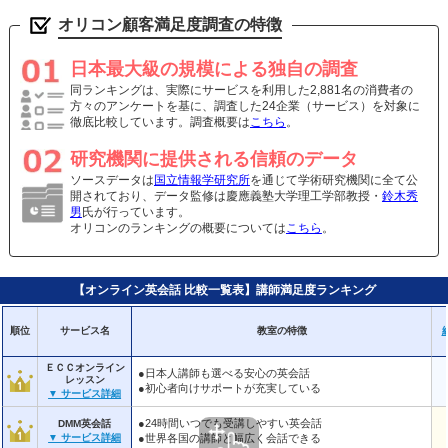
オリコン顧客満足度調査の特徴
日本最大級の規模による独自の調査
同ランキングは、実際にサービスを利用した2,881名の消費者の
方々のアンケートを基に、調査した24企業（サービス）を対象に
徹底比較しています。調査概要は
こちら
。
研究機関に提供される信頼のデータ
ソースデータは
国立情報学研究所
を通じて学術研究機関に全て公
開されており、データ監修は慶應義塾大学理工学部教授・
鈴木秀
男
氏が行っています。
オリコンのランキングの概要については
こちら
。
【オンライン英会話 比較一覧表】講師満足度ランキング
教室の特徴
順位
サービス名
ＥＣＣオンライン
●日本人講師も選べる安心の英会話
レッスン
●初心者向けサポートが充実している
▼ サービス詳細
●24時間いつでも受講しやすい英会話
DMM英会話
●世界各国の講師と幅広く会話できる
▼ サービス詳細