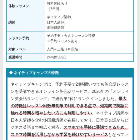
無料体験あり
体験レッスン
（7日間）
ネイティブ講師、
講師
日本人講師、
多国籍講師
予約不要：今すぐレッスン可能
レッスン予約
※予約レッスンあり
対象レベル
入門～上級（10段階）
受講時間
24時間365日
ネイティブキャンプの特徴
ネイティブキャンプは、予約不要で24時間いつでも英会話レッス
ンを受講できるオンライン英会話サービス。2026年の「オンライ
ン英会話ランキング」で総合第4位にランクインしました。
最大
の特徴はレッスン回数無制限で利用できる点で、短期間で英語に
触れる時間を増やしたい方にも利用しやすい
。ネイティブ講師や
日本人講師を含む多国籍講師が在籍しており、日常英会話からビ
ジネス英語まで幅広く対応。
スマホでも手軽に受講できるため、
スキマ時間を活用しながら学習を続けやすいサービス
となってい