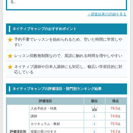
る。
＞調査結果の詳細を見る
ネイティブキャンプのおすすめポイント
予約不要でレッスンを始められるため、空いた時間に学習しや
すい
レッスン回数無制限なので、英語に触れる時間を増やしやすい
ネイティブ講師や日本人講師にも対応し、幅広い学習目的に対
応している
ネイティブキャンプの評価項目・部門別ランキング結果
評価項目
順位
得点
76.5
入会手続き・特典
点
74.8
講師
点
75.5
カリキュラム・教材
点
74.7
評価項目別
授業の受けやすさ
点