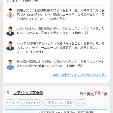
力である。（30代／男性）
費用が安く、回数無制限のプランもあり、空いた時間で気軽に受
講できるのが良い。また、講師のユーモラスな授業が楽しく、英
会話が好きになった。（40代／男性）
コスパがよい。講師の数が多い。予約なしでレッスンできる。AI
レッスンがある。直前でも予約できる。（40代／女性）
いつでも何時間でもレッスンを受けられること。教材がいろいろ
あること。デイリーニュースが毎日更新され、記事も面白いこ
と。（40代／女性）
質の高い講座によって確かな英語力の向上と、自分ではカバーし
きれない部分の補填となったため。（20代／男性）
＞項目・部門ランキング結果の詳細を見る
74
レアジョブ英会話
.1
総合得点
点
特徴
おすすめポイント
項目別ランキング結果
口コミ
・日常英会話コース 毎日25分：月額7,980円～