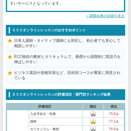
すいサービスとなっています。
＞調査結果の詳細を見る
ＥＣＣオンラインレッスンのおすすめポイント
日本人講師・ネイティブ講師にも対応し、初心者でも安心して
相談しやすい
ECC独自の教材とカリキュラムで、基礎から段階的に英語力を
伸ばしやすい
ビジネス英語や資格対策など、目的別コースが豊富に用意され
ている
ＥＣＣオンラインレッスンの評価項目・部門別ランキング結果
評価項目
順位
得点
75.8
入会手続き・特典
点
77.2
講師
点
76.6
カリキュラム・教材
点