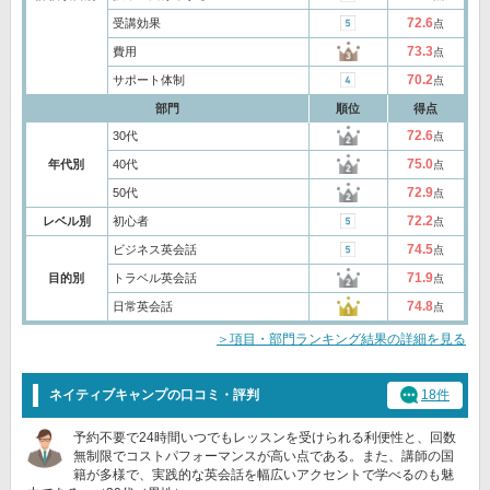
72.6
受講効果
点
73.3
費用
点
70.2
サポート体制
点
部門
順位
得点
72.6
30代
点
75.0
年代別
40代
点
72.9
50代
点
72.2
レベル別
初心者
点
74.5
ビジネス英会話
点
71.9
目的別
トラベル英会話
点
74.8
日常英会話
点
＞項目・部門ランキング結果の詳細を見る
ネイティブキャンプの口コミ・評判
18件
予約不要で24時間いつでもレッスンを受けられる利便性と、回数
無制限でコストパフォーマンスが高い点である。また、講師の国
籍が多様で、実践的な英会話を幅広いアクセントで学べるのも魅