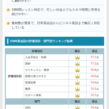
に触れやすい
24時間レッスン対応で、忙しい社会人でもスキマ時間に学習を
続けやすい
教材数が豊富で、日常英会話からビジネス英語まで幅広く対応
している
DMM英会話の評価項目・部門別ランキング結果
評価項目
順位
得点
77.7
入会手続き・特典
点
77.2
講師
点
76.8
カリキュラム・教材
点
76.0
評価項目別
授業の受けやすさ
点
74.9
受講効果
点
75.3
費用
点
72.7
サポート体制
点
部門
順位
得点
75.4
30代
点