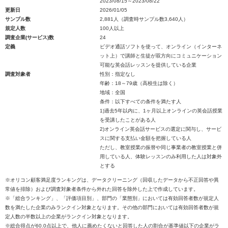
2023/08/15～2023/08/22
更新日
2026/01/05
サンプル数
2,881人（調査時サンプル数3,640人）
規定人数
100人以上
調査企業(サービス)数
24
定義
ビデオ通話ソフトを使って、オンライン（インターネ
ット上）で講師と生徒が双方向にコミュニケーション
可能な英会話レッスンを提供している企業
調査対象者
性別：指定なし
年齢：18～79歳（高校生は除く）
地域：全国
条件：以下すべての条件を満たす人
1)過去5年以内に、1ヶ月以上オンラインの英会話授業
を受講したことがある人
2)オンライン英会話サービスの選定に関与し、サービ
スに関する支払い金額を把握している人
ただし、教室授業の振替や同じ事業者の教室授業と併
用している人、体験レッスンのみ利用した人は対象外
とする
※オリコン顧客満足度ランキングは、データクリーニング（回収したデータから不正回答や異
常値を排除）および調査対象者条件から外れた回答を除外した上で作成しています。
※「総合ランキング」、「評価項目別」、部門の「業態別」においては有効回答者数が規定人
数を満たした企業のみランクイン対象となります。その他の部門においては有効回答者数が規
定人数の半数以上の企業がランクイン対象となります。
※総合得点が60.0点以上で、他人に薦めたくないと回答した人の割合が基準値以下の企業がラ