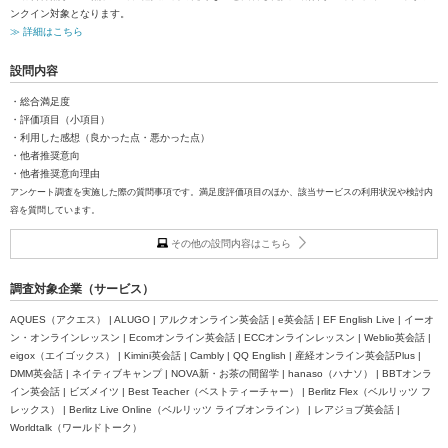
ンクイン対象となります。
≫ 詳細はこちら
設問内容
・総合満足度
・評価項目（小項目）
・利用した感想（良かった点・悪かった点）
・他者推奨意向
・他者推奨意向理由
アンケート調査を実施した際の質問事項です。満足度評価項目のほか、該当サービスの利用状況や検討内
容を質問しています。
その他の設問内容はこちら
調査対象企業（サービス）
AQUES（アクエス） | ALUGO | アルクオンライン英会話 | e英会話 | EF English Live | イーオ
ン・オンラインレッスン | Ecomオンライン英会話 | ECCオンラインレッスン | Weblio英会話 |
eigox（エイゴックス） | Kimini英会話 | Cambly | QQ English | 産経オンライン英会話Plus |
DMM英会話 | ネイティブキャンプ | NOVA新・お茶の間留学 | hanaso（ハナソ） | BBTオンラ
イン英会話 | ビズメイツ | Best Teacher（ベストティーチャー） | Berlitz Flex（ベルリッツ フ
レックス） | Berlitz Live Online（ベルリッツ ライブオンライン） | レアジョブ英会話 |
Worldtalk（ワールドトーク）