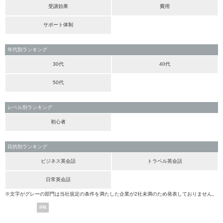
受講効果
費用
サポート体制
年代別ランキング
30代
40代
50代
レベル別ランキング
初心者
目的別ランキング
ビジネス英会話
トラベル英会話
日常英会話
※文字がグレーの部門は当社規定の条件を満たした企業が2社未満のため発表しておりません。
PR