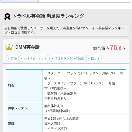
トラベル英会話 満足度ランキング
旅行目的で受講したユーザーが選んだ、満足度が高いオンライン英会話のランキン
グ・口コミ情報です。
75
DMM英会話
.6
総合得点
点
特徴
おすすめポイント
項目別ランキング結果
口コミ
・スタンダードプラン 毎日1レッスン：月額6,980円前
後～
・プラスネイティブプラン 毎日1レッスン：月額
料金
22,880円前後～
・教材費、入会金無料
※初月特典あり
無料体験あり
体験レッスン
（7日間無料体験）
世界130ヶ国以上の講師
講師
日本人講師
ネイティブ講師