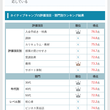
応している
ネイティブキャンプの評価項目・部門別ランキング結果
評価項目
順位
得点
76.5
入会手続き・特典
点
74.8
講師
点
75.5
カリキュラム・教材
点
74.7
評価項目別
授業の受けやすさ
点
72.6
受講効果
点
73.3
費用
点
70.2
サポート体制
点
部門
順位
得点
72.6
30代
点
75.0
年代別
40代
点
72.9
50代
点
72.2
レベル別
初心者
点
74.5
ビジネス英会話
点