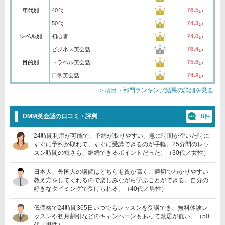
76.5
年代別
40代
点
74.3
50代
点
74.0
レベル別
初心者
点
76.4
ビジネス英会話
点
75.6
目的別
トラベル英会話
点
74.8
日常英会話
点
＞項目・部門ランキング結果の詳細を見る
DMM英会話の口コミ・評判
18件
24時間利用が可能で、予約が取りやすい。急に時間が空いた時に
すぐに予約が取れて、すぐに受講できるのが手軽。25分間のレッ
スン時間の短さも、継続できるポイントだった。（30代／女性）
日本人、外国人の講師はどちらも質が高く、適切でわかりやすい
教え方をしてくれるので楽しみながら学ぶことができる。自分の
好きなタイミングで受けられる。（40代／男性）
低価格で24時間365日いつでもレッスンを受講でき、無料体験レ
ッスンや初月割引などのキャンペーンもあって敷居が低い。（50
代／男性）