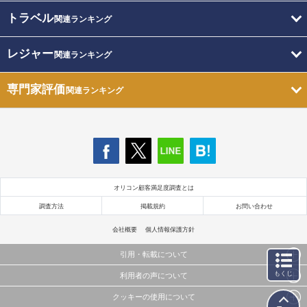
トラベル
関連ランキング
レジャー
関連ランキング
専門家評価
関連ランキング
オリコン顧客満足度調査とは
調査方法
掲載規約
お問い合わせ
会社概要
個人情報保護方針
引用・転載について
もくじ
利用者の声について
当サイトで公開されている情報（文字、写真、イラスト、画像データ等）及びこれらの配置・
編集および構造などについての著作権は株式会社oricon MEに帰属しております。
クッキーの使用について
当サイトに掲載している内容はすべてサービスの利用者が提出された見解・感想です。
これらの情報を権利者の許可なく無断転載・複製などの二次利用を行うことは固く禁じており