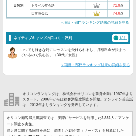
71.9
目的別
トラベル英会話
点
74.8
日常英会話
点
＞項目・部門ランキング結果の詳細を見る
ネイティブキャンプの口コミ・評判
18件
いつでも好きな時にレッスンを受けられるし、月額料金が決まっ
ているので良心的。（30代／女性）
＞項目・部門ランキング結果の詳細を見る
オリコンランキングは、株式会社オリコンを前身企業に1967年より
スタート。2006年からは顧客満足度調査を開始。オンライン英会話
は、2013年よりランキングを発表しています。
オリコン顧客満足度調査では、実際にサービスを利用した
2,881
人にアンケ
ート調査を実施。
満足度に関する回答を基に、調査した
24
企業（サービス）を対象にした