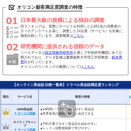
オリコン顧客満足度調査の特徴
日本最大級の規模による独自の調査
同ランキングは、実際にサービスを利用した2,881名の消費者の
方々のアンケートを基に、調査した24企業（サービス）を対象に
徹底比較しています。調査概要は
こちら
。
研究機関に提供される信頼のデータ
ソースデータは
国立情報学研究所
を通じて学術研究機関に全て公
開されており、データ監修は慶應義塾大学理工学部教授・
鈴木秀
男
氏が行っています。
オリコンのランキングの概要については
こちら
。
【オンライン英会話 比較一覧表】トラベル英会話満足度ランキング
教室の特徴
順位
サービス名
●24時間いつでも受講しやすい英会話
DMM英会話
●世界各国の講師と幅広く会話できる
▼ サービス詳細
ネイティブキャン
●予約不要で今すぐ英会話を始めやすい
プ
●レッスン回数無制限で学びやすい
▼ サービス詳細