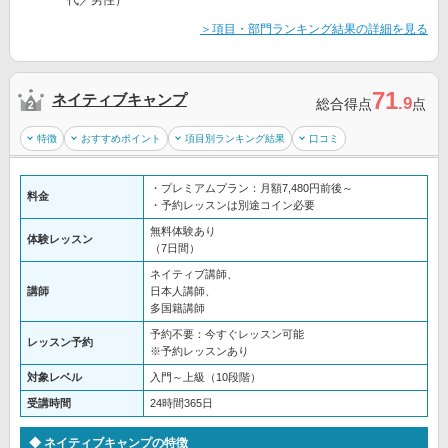
＞項目・部門ランキング結果の詳細を見る
71
ネイティブキャンプ
.9
総合得点
点
特徴
おすすめポイント
項目別ランキング結果
口コミ
・プレミアムプラン：月額7,480円前後～
料金
・予約レッスンは別途コイン必要
無料体験あり
体験レッスン
（7日間）
ネイティブ講師、
講師
日本人講師、
多国籍講師
予約不要：今すぐレッスン可能
レッスン予約
※予約レッスンあり
対象レベル
入門～上級（10段階）
受講時間
24時間365日
ネイティブキャンプの特徴