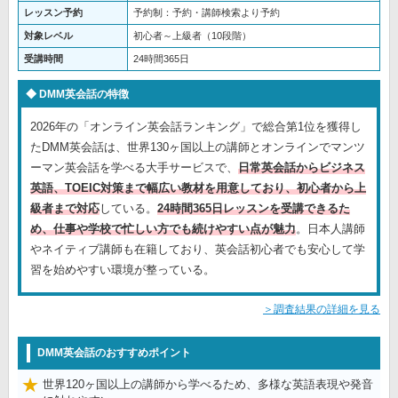
レッスン予約
予約制：予約・講師検索より予約
対象レベル
初心者～上級者（10段階）
受講時間
24時間365日
DMM英会話の特徴
2026年の「オンライン英会話ランキング」で総合第1位を獲得し
たDMM英会話は、世界130ヶ国以上の講師とオンラインでマンツ
ーマン英会話を学べる大手サービスで、
日常英会話からビジネス
英語、TOEIC対策まで幅広い教材を用意しており、初心者から上
級者まで対応
している。
24時間365日レッスンを受講できるた
め、仕事や学校で忙しい方でも続けやすい点が魅力
。日本人講師
やネイティブ講師も在籍しており、英会話初心者でも安心して学
習を始めやすい環境が整っている。
＞調査結果の詳細を見る
DMM英会話のおすすめポイント
世界120ヶ国以上の講師から学べるため、多様な英語表現や発音