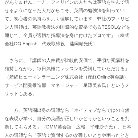
がありません。一方、フィリピンの人たちは英語を学んで話
せるようになった人だからこそ、英語の勉強法を知ってい
て、初心者の気持ちをよく理解しています。弊社のフィリピ
ン人講師は、英語教授法の国際的な資格であるTESOLなどを
通じて、全員が適切な指導法を身に付けたプロです」（株式
会社QQ English 代表取締役 藤岡頼光氏）
さらに、「講師の人件費が比較的安価で、手頃な受講料を
維持しながら、毎日気軽にレッスンを受講していただける」
（産経ヒューマンラーニング株式会社（産経Online英会話）
サービス開発推進部 マネージャー 星澤美衣氏）というメ
リットもある。
一方、英語圏出身の講師なら「ネイティブならではの自然
な表現が学べ、自分の英語が正しいかどうかということを判
断してもらえる」（DMM英会話 広報 平理沙子氏）、日本
人の講師なら「英語で質問するのが難しいときや困ったとき