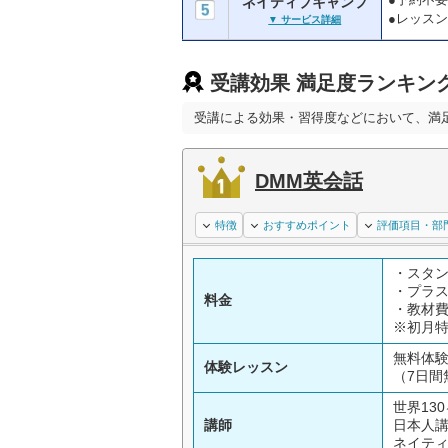
ネイティブキャンプ
●レッス
▼ サービス詳細
受講効果 満足度ランキン
受講による効果・習得度などにおいて、満
DMM英会話
特徴
おすすめポイント
評価項目・部
・スタン
・プラス
料金
・教材
※初月
無料体
体験レッスン
（7日間
世界13
講師
日本人
ネイテ