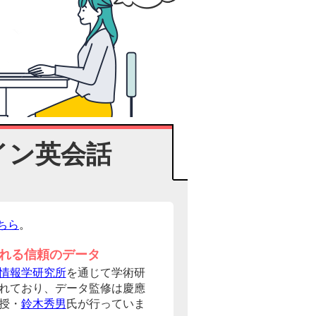
イン英会話
ちら
。
れる信頼のデータ
情報学研究所
を通じて学術研
れており、データ監修は慶應
授・
鈴木秀男
氏が行っていま