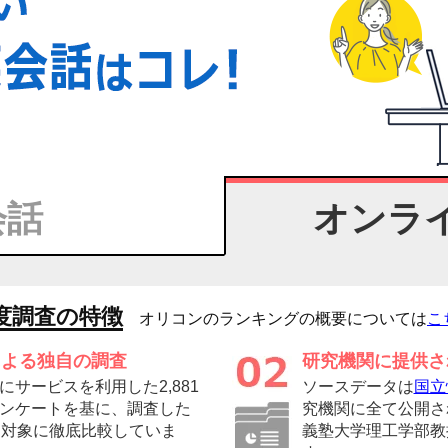
会話
オンラ
度調査の特徴
オリコンのランキングの概要については
こ
による独自の調査
研究機関に提供さ
サービスを利用した2,881
ソースデータは
国立
ンケートを基に、調査した
究機関に全て公開さ
を対象に徹底比較していま
義塾大学理工学部教