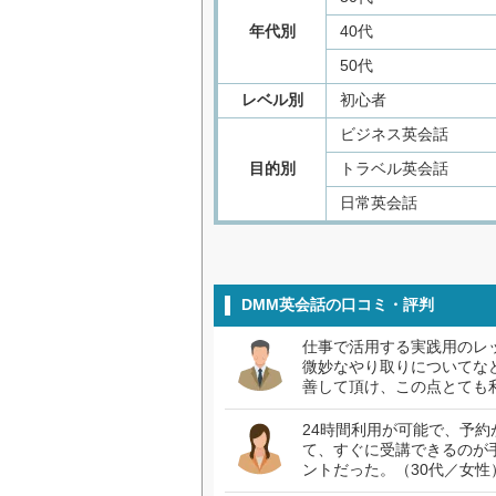
年代別
40代
50代
レベル別
初心者
ビジネス英会話
目的別
トラベル英会話
日常英会話
DMM英会話の口コミ・評判
仕事で活用する実践用のレ
微妙なやり取りについてな
善して頂け、この点とても
24時間利用が可能で、予
て、すぐに受講できるのが
ントだった。（30代／女性