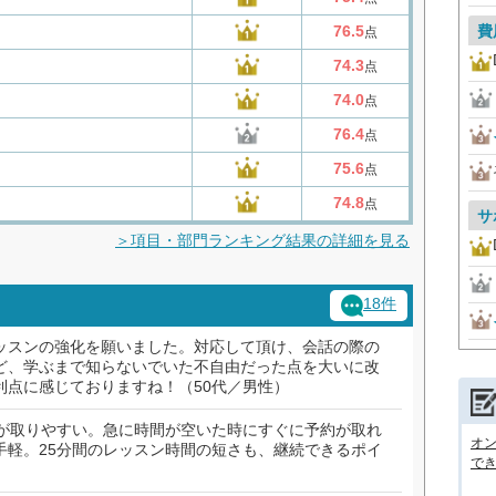
費
76.5
点
74.3
点
74.0
点
76.4
点
75.6
点
74.8
点
サ
＞項目・部門ランキング結果の詳細を見る
18件
ッスンの強化を願いました。対応して頂け、会話の際の
ど、学ぶまで知らないでいた不自由だった点を大いに改
利点に感じておりますね！（50代／男性）
約が取りやすい。急に時間が空いた時にすぐに予約が取れ
オン
手軽。25分間のレッスン時間の短さも、継続できるポイ
で
）