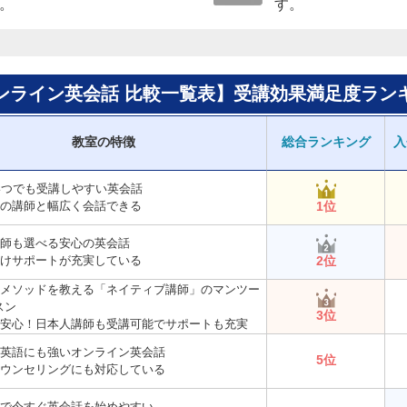
。
す。
ンライン英会話 比較一覧表】受講効果満足度ラン
教室の特徴
総合ランキング
入
間いつでも受講しやすい英会話
国の講師と幅広く会話できる
1位
講師も選べる安心の英会話
向けサポートが充実している
2位
ンメソッドを教える「ネイティブ講師」のマンツー
スン
3位
も安心！日本人講師も受講可能でサポートも充実
ス英語にも強いオンライン英会話
5位
カウンセリングにも対応している
要で今すぐ英会話を始めやすい