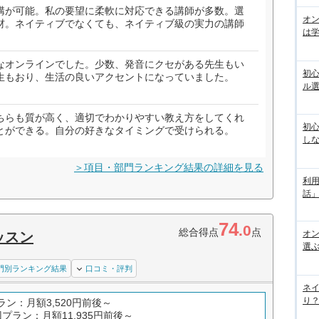
講が可能。私の要望に柔軟に対応できる講師が多数。選
オ
材。ネイティブでなくても、ネイティブ級の実力の講師
は
）
なオンラインでした。少数、発音にクセがある先生もい
初
生もおり、生活の良いアクセントになっていました。
ル
ちらも質が高く、適切でわかりやすい教え方をしてくれ
初
とができる。自分の好きなタイミングで受けられる。
し
＞項目・部門ランキング結果の詳細を見る
利
話
74
.0
総合得点
点
オ
ッスン
選
門別ランキング結果
口コミ・評判
ネ
り？
ラン：月額3,520円前後～
回プラン：月額11,935円前後～