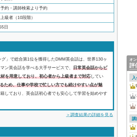
：予約・講師検索より予約
上級者（10段階）
65日
ング」で総合第1位を獲得したDMM英会話は、世界130ヶ
オン
評
ーマン英会話を学べる大手サービスで、
日常英会話からビ
い教材を用意しており、初心者から上級者まで対応
してい
入
できるため、仕事や学校で忙しい方でも続けやすい点が魅
在籍しており、英会話初心者でも安心して学習を始めやす
＞調査結果の詳細を見る
講