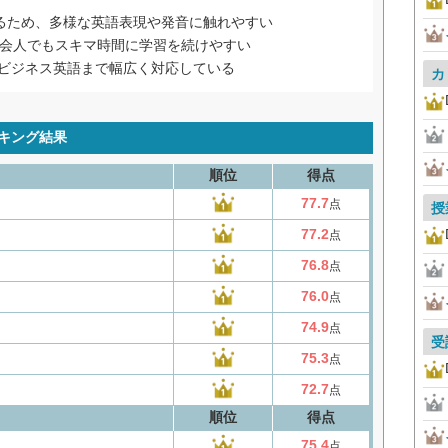
べるため、多様な英語表現や発音に触れやすい
社会人でもスキマ時間に学習を続けやすい
ビジネス英語まで幅広く対応している
カ
キング結果
順位
得点
77.7
点
授
77.2
点
76.8
点
76.0
点
74.9
点
受
75.3
点
72.7
点
順位
得点
75.4
点