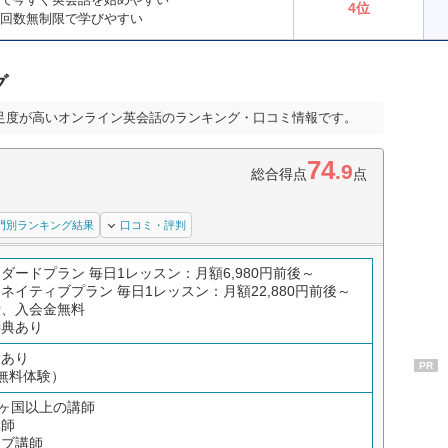
4位
ン回数無制限で学びやすい
グ
足度が高いオンライン英会話のランキング・口コミ情報です。
74
.9
総合得点
点
門別ランキング結果
口コミ・評判
ダードプラン 毎日1レッスン：月額6,980円前後～
ネイティブプラン 毎日1レッスン：月額22,880円前後～
費、入会金無料
特典あり
験あり
PR
無料体験）
0ヶ国以上の講師
講師
ィブ講師