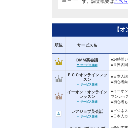
す。調査概要は
こちら
【オ
順位
サービス名
●24時
DMM英会話
●世界各
▼ サービス詳細
ＥＣＣオンラインレッ
●日本人
スン
●初心者
▼ サービス詳細
●イーオ
イーオン・オンライン
レッスン
マンレッ
●初心者
▼ サービス詳細
●ビジネ
レアジョブ英会話
●日本人
▼ サービス詳細
●予約不