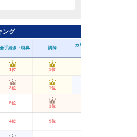
キング
カリキュラム・教
会手続き・特典
講師
授業の受け
材
1位
1位
1位
1位
3位
1位
2位
2位
5位
3位
3位
3位
4位
5位
5位
5位