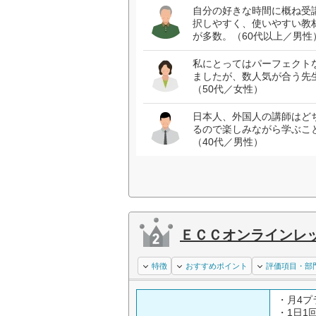
自分の好きな時間に概ね受
択しやすく、使いやすい教
が多数。（60代以上／男性
私にとってはパーフェクト
ましたが、数人気が合う先
（50代／女性）
日本人、外国人の講師はど
るので楽しみながら学ぶこ
（40代／男性）
ＥＣＣオンラインレ
特徴
おすすめポイント
評価項目・部
・月4プ
・1日1