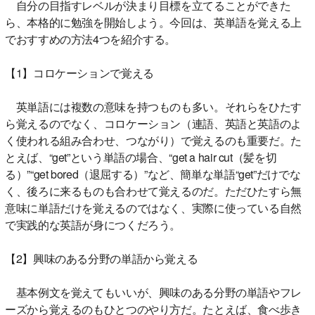
自分の目指すレベルが決まり目標を立てることができた
ら、本格的に勉強を開始しよう。今回は、英単語を覚える上
でおすすめの方法4つを紹介する。
【1】コロケーションで覚える
英単語には複数の意味を持つものも多い。それらをひたす
ら覚えるのでなく、コロケーション（連語、英語と英語のよ
く使われる組み合わせ、つながり）で覚えるのも重要だ。た
とえば、“get”という単語の場合、“get a hair cut（髪を切
る）”“get bored（退屈する）”など、簡単な単語“get”だけでな
く、後ろに来るものも合わせて覚えるのだ。ただひたすら無
意味に単語だけを覚えるのではなく、実際に使っている自然
で実践的な英語が身につくだろう。
【2】興味のある分野の単語から覚える
基本例文を覚えてもいいが、興味のある分野の単語やフレ
ーズから覚えるのもひとつのやり方だ。たとえば、食べ歩き