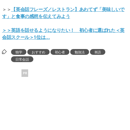
＞＞
【英会話フレーズ／レストラン】あわてず「美味しいで
す」と食事の感想を伝えてみよう
＞＞
英語を話せるようになりたい！ 初心者に選ばれた＜英
会話スクール＞1位は…
独学
おすすめ
初心者
勉強法
単語
日常会話
PR