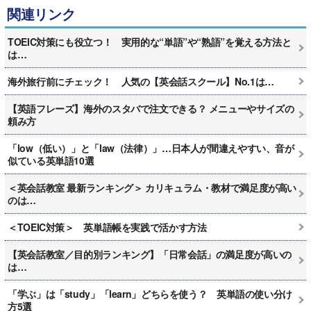
関連リンク
TOEIC対策にも役立つ！ 実用的な“単語”や“熟語”を覚える方法と
は…
海外旅行前にチェック！ 人気の【英会話スクール】No.1は…
【英語フレーズ】海外のスタバで注文できる？ メニューやサイズの
頼み方
「low（低い）」と「law（法律）」…日本人が間違えやすい、音が
似ている英単語10選
＜英会話教室 最新ランキング＞ カリキュラム・教材で満足度が高い
のは…
＜TOEIC対策＞ 英単語帳を実践で活かす方法
【英会話教室／目的別ランキング】「日常会話」の満足度が高いの
は…
「学ぶ」は「study」「learn」どちらを使う？ 英単語の使い分け
方5選