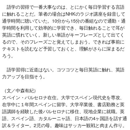
語学の習得で一番大事なのは、とにかく毎日学習する言語
に触れることだ。筆者の場合はNHKのラジオ講座を録音して
通学時間に聴いていた。10分から15分の番組なので通勤・通
学時間を利用して効率的に学習でき、毎日触れることで耳が
英語に慣れていく。新しい単語がキーフレーズとして出てく
るので、そのフレーズごと覚えてしまおう。できれば事前に
テキストを読むなど予習しておくと、理解がさらに深まるだ
ろう。
語学習得に近道はない。コツコツと毎日英語に触れ、英語
力アップを目指そう。
（文／中森有紀）
スペイン・バルセロナ在住。大学でスペイン現代史を専攻、
在学中に１年間スペインに留学。大学卒業後、書店勤務と英
語講師を経験した後バルセロナに移住、現地企業に就職。英
語、スペイン語、カタルーニャ語、日本語の4ヶ国語を話す通
訳＆ライター。2児の母。趣味はサッカー観戦と肉まん作り。