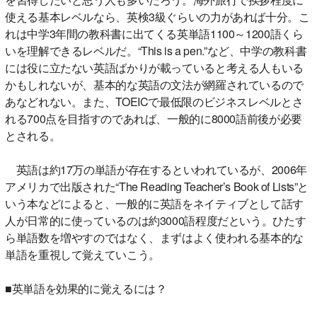
使える基本レベルなら、英検3級ぐらいの力があれば十分。こ
れは中学3年間の教科書に出てくる英単語1100～1200語くら
いを理解できるレベルだ。“This is a pen.”など、中学の教科書
には役に立たない英語ばかりが載っていると考える人もいる
かもしれないが、基本的な英語の文法が網羅されているので
あなどれない。また、TOEICで最低限のビジネスレベルとさ
れる700点を目指すのであれば、一般的に8000語前後が必要
とされる。
英語は約17万の単語が存在するといわれているが、2006年
アメリカで出版された“The Reading Teacher’s Book of Lists”と
いう本などによると、一般的に英語をネイティブとして話す
人が日常的に使っているのは約3000語程度だという。ひたす
ら単語数を増やすのではなく、まずはよく使われる基本的な
単語を重視して覚えていこう。
■英単語を効果的に覚えるには？