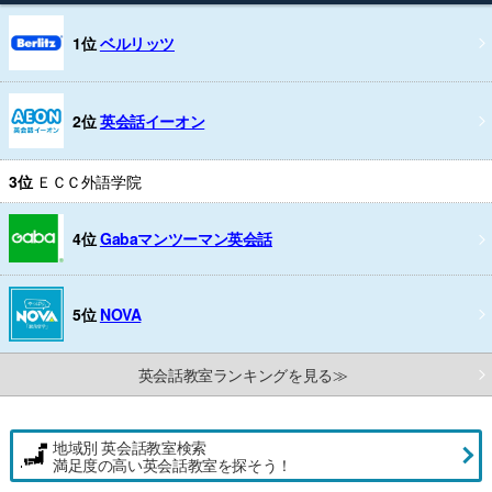
1位
ベルリッツ
2位
英会話イーオン
3位
ＥＣＣ外語学院
4位
Gabaマンツーマン英会話
5位
NOVA
英会話教室ランキングを見る≫
地域別 英会話教室検索
満足度の高い英会話教室を探そう！