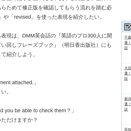
あらためて修正版を確認してもらう流れを踏む必
n」や「revised」を使った表現を紹介したい。
現は、DMM英会話の『英語のプロ300人に聞
千葉
選
言い回しフレーズブック』（明日香出版社）にも
説
して紹介しよう。
大宮
選
説
ment attached.」
さい。
新
選
説
d you be able to check them？」
いただけますか？
高