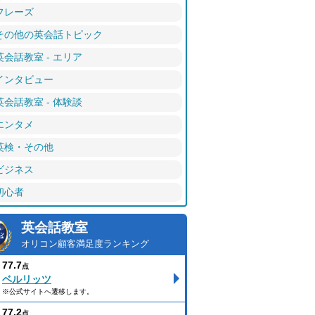
フレーズ
その他の英会話トピック
英会話教室 - エリア
インタビュー
英会話教室 - 体験談
エンタメ
英検・その他
ビジネス
初心者
英会話教室
オリコン顧客満足度ランキング
77.7
点
ベルリッツ
※公式サイトへ遷移します。
77.2
点