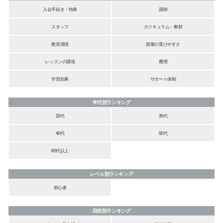
入会手続き・特典
講師
スタッフ
カリキュラム・教材
教室環境
授業の受けやすさ
レッスンの環境
費用
学習効果
サポート体制
年代別ランキング
20代
30代
40代
50代
60代以上
レベル別ランキング
初心者
目的別ランキング