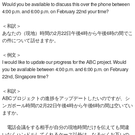
Would you be available to discuss this over the phone between
4:00 p.m. and 6:00 p.m. on February 22nd your time?
＜和訳＞
あなたの（現地）時間の2月22日午後4時から午後6時の間でこ
の件について話せますか。
＜例文＞
I would like to update our progress for the ABC project. Would
you be available between 4:00 p.m. and 6:00 p.m. on February
22nd, Singapore time?
＜和訳＞
ABCプロジェクトの進捗をアップデートしたいのですが、シ
ンガポール時間の2月22日午後4時から午後6時の間は空いてい
ますか。
電話会議をする相手が自分の現地時間だけを伝えても間違
いなくハンドルしてくれるケース以外は、なるべくお互いの