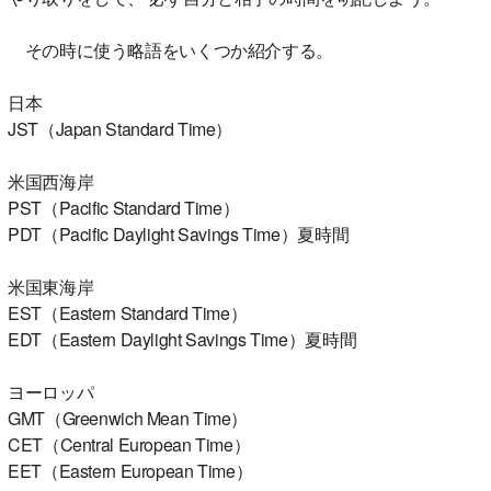
その時に使う略語をいくつか紹介する。
日本
JST（Japan Standard Time）
米国西海岸
PST（Pacific Standard Time）
PDT（Pacific Daylight Savings Time）夏時間
米国東海岸
EST（Eastern Standard Time）
EDT（Eastern Daylight Savings Time）夏時間
ヨーロッパ
GMT（Greenwich Mean Time）
CET（Central European Time）
EET（Eastern European Time）