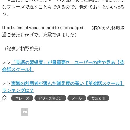
なフレーズで返すこともできるので、覚えておくといいだろ
う。
I had a restful vacation and feel recharged. （穏やかな休暇を
過ごせたおかげで、充電できました）
（記事／柏野裕美）
＞＞
「英語の習得度」が最重要!? ユーザーの声で見る【英
会話スクール】
＞＞
実際の利用者が選んだ満足度の高い【英会話スクール】
ランキングは？
フレーズ
ビジネス英会話
メール
英語表現
PR