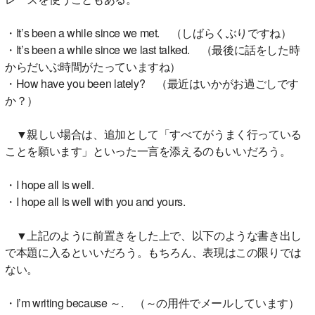
・It’s been a while since we met. （しばらくぶりですね）
・It’s been a while since we last talked. （最後に話をした時
からだいぶ時間がたっていますね）
・How have you been lately? （最近はいかがお過ごしです
か？）
▼親しい場合は、追加として「すべてがうまく行っている
ことを願います」といった一言を添えるのもいいだろう。
・I hope all is well.
・I hope all is well with you and yours.
▼上記のように前置きをした上で、以下のような書き出し
で本題に入るといいだろう。もちろん、表現はこの限りでは
ない。
・I’m writing because ～. （～の用件でメールしています）