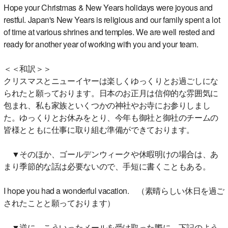
Hope your Christmas & New Years holidays were joyous and
restful. Japan's New Years is religious and our family spent a lot
of time at various shrines and temples. We are well rested and
ready for another year of working with you and your team.
＜＜和訳＞＞
クリスマスとニューイヤーは楽しくゆっくりとお過ごしにな
られたと願っております。日本のお正月は信仰的な雰囲気に
包まれ、私も家族といくつかの神社やお寺にお参りしまし
た。ゆっくりとお休みをとり、今年も御社と御社のチームの
皆様とともに仕事に取り組む準備ができております。
▼そのほか、ゴールデンウィークや休暇明けの場合は、あ
まり季節的な話は必要ないので、手短に書くこともある。
I hope you had a wonderful vacation. （素晴らしい休日を過ご
されたことと願っております）
▼逆に、こういったメールを受け取った際に、下記のよう