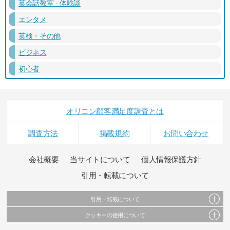
英会話教室 - 体験談
エンタメ
英検・その他
ビジネス
初心者
オリコン顧客満足度調査とは
調査方法
掲載規約
お問い合わせ
会社概要
当サイトについて
個人情報保護方針
引用・転載について
引用・転載について
クッキーの使用について
当サイトで公開されている情報（文字、写真、イラスト、画像データ等）及びこれらの配
置・編集および構造などについての著作権は株式会社oricon MEに帰属しております。