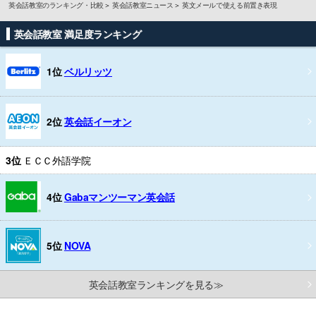
英会話教室のランキング・比較
英会話教室ニュース
英文メールで使える前置き表現
英会話教室 満足度ランキング
1位
ベルリッツ
2位
英会話イーオン
3位
ＥＣＣ外語学院
4位
Gabaマンツーマン英会話
5位
NOVA
英会話教室ランキングを見る≫