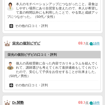
本人のモチベーションアップにつながったこと。昼食は
しやすい場所にあり自習室も使えたので、本人が希望し
て直の時間以外にも利用したことで、やる気と成績アッ
プにつながった。（50代／女性）
その他の口コミ・評判
栄光の個別ビザビ
69
.7
点
18件
栄光の個別ビザビの口コミ・評判
個人の高校受験に合った内容でカリキュラムを組んでく
れて、講師選びも考えてくれて進捗連絡もしてくれてい
たので、安心して子供をお任せすることが出来ました。
（50代／男性）
その他の口コミ・評判
Dr.関塾
69
.7
点
18件