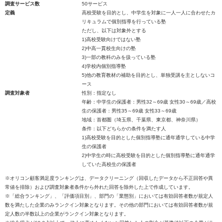
調査サービス数
50サービス
定義
高校受験を目的とし、中学生を対象に一人一人に合わせたカ
リキュラムで個別指導を行っている塾
ただし、以下は対象外とする
1)高校受験向けではない塾
2)中高一貫校生向けの塾
3)一部の教科のみを扱っている塾
4)学校内個別指導塾
5)他の教育教材の補助を目的とし、単独受講を主としないコ
ース
調査対象者
性別：指定なし
年齢：中学生の保護者：男性32～69歳 女性30～69歳／高校
生の保護者：男性35～69歳 女性33～69歳
地域：首都圏（埼玉県、千葉県、東京都、神奈川県）
条件：以下どちらかの条件を満たす人
1)高校受験を目的とした個別指導塾に通年通学している中学
生の保護者
2)中学生の時に高校受験を目的とした個別指導塾に通年通学
していた高校生の保護者
※オリコン顧客満足度ランキングは、データクリーニング（回収したデータから不正回答や異
常値を排除）および調査対象者条件から外れた回答を除外した上で作成しています。
※「総合ランキング」、「評価項目別」、部門の「業態別」においては有効回答者数が規定人
数を満たした企業のみランクイン対象となります。その他の部門においては有効回答者数が規
定人数の半数以上の企業がランクイン対象となります。