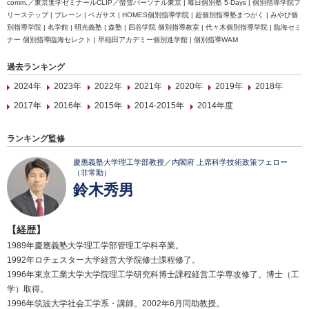
comm.／東京進学ゼミナールCLIP／螢雪パーソナル東京 | 毎日個別塾 5-Days | 個別指導学院フ
リーステップ | ブレーン | ペガサス | HOMES個別指導学院 | 超個別指導塾まつがく | みやび個
別指導学院 | 名学館 | 明光義塾 | 森塾 | 四谷学院 個別指導教室 | 代々木個別指導学院 | 臨海セミ
ナー 個別指導臨海セレクト | 早稲田アカデミー個別進学館 | 個別指導WAM
過去ランキング
2024年
2023年
2022年
2021年
2020年
2019年
2018年
2017年
2016年
2015年
2014-2015年
2014年度
ランキング監修
慶應義塾大学理工学部教授／内閣府 上席科学技術政策フェロー
（非常勤）
鈴木秀男
【経歴】
1989年慶應義塾大学理工学部管理工学科卒業。
1992年ロチェスター大学経営大学院修士課程修了。
1996年東京工業大学大学院理工学研究科博士課程経営工学専攻修了。博士（工
学）取得。
1996年筑波大学社会工学系・講師。2002年6月同助教授。