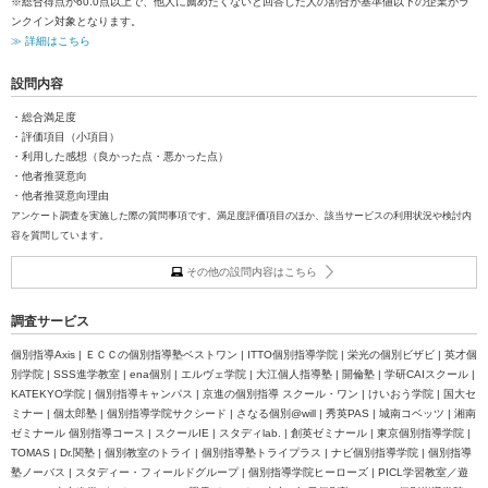
※総合得点が60.0点以上で、他人に薦めたくないと回答した人の割合が基準値以下の企業がラ
ンクイン対象となります。
≫ 詳細はこちら
設問内容
・総合満足度
・評価項目（小項目）
・利用した感想（良かった点・悪かった点）
・他者推奨意向
・他者推奨意向理由
アンケート調査を実施した際の質問事項です。満足度評価項目のほか、該当サービスの利用状況や検討内
容を質問しています。
その他の設問内容はこちら
調査サービス
個別指導Axis | ＥＣＣの個別指導塾ベストワン | ITTO個別指導学院 | 栄光の個別ビザビ | 英才個
別学院 | SSS進学教室 | ena個別 | エルヴェ学院 | 大江個人指導塾 | 開倫塾 | 学研CAIスクール |
KATEKYO学院 | 個別指導キャンパス | 京進の個別指導 スクール・ワン | けいおう学院 | 国大セ
ミナー | 個太郎塾 | 個別指導学院サクシード | さなる個別@will | 秀英PAS | 城南コベッツ | 湘南
ゼミナール 個別指導コース | スクールIE | スタディlab. | 創英ゼミナール | 東京個別指導学院 |
TOMAS | Dr.関塾 | 個別教室のトライ | 個別指導塾トライプラス | ナビ個別指導学院 | 個別指導
塾ノーバス | スタディー・フィールドグループ | 個別指導学院ヒーローズ | PICL学習教室／遊