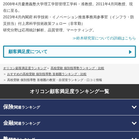
2008年4月慶應義塾大学理工学部管理工学科・准教授。2011年4月同教授、現
在に至る。
2023年4月内閣府 科学技術・イノベーション推進事務局参事官（インフラ・防
災担当）付上席科学技術政策フェロー（非常勤）
研究分野は応用統計解析、品質管理、マーケティング。
≫鈴木研究室についての詳細はこちら
顧客満足度について
オリコン顧客満足度ランキング
高校受験 個別指導塾ランキング・比較
おすすめの高校受験 個別指導塾 首都圏ランキング・比較
高校受験 個別指導塾 首都圏の教室・自習室ランキング・口コミ情報
オリコン顧客満足度
ランキング一覧
保険
関連ランキング
金融
関連ランキング