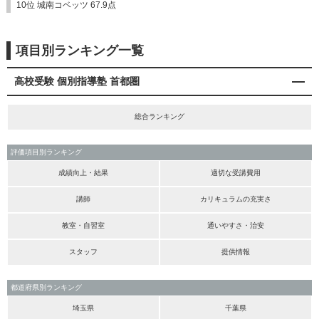
10位 城南コベッツ 67.9点
項目別ランキング一覧
高校受験 個別指導塾 首都圏
総合ランキング
評価項目別ランキング
成績向上・結果
適切な受講費用
講師
カリキュラムの充実さ
教室・自習室
通いやすさ・治安
スタッフ
提供情報
都道府県別ランキング
埼玉県
千葉県