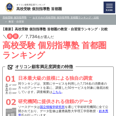
オリコン顧客満足度ランキング
高校受験 個別指導塾 首都圏
高校受験 個別指導塾
おすすめの高校受験 個別指導塾 首都圏ランキング・比較
教室・自習室
【最新】高校受験 個別指導塾 首都圏の教室・自習室ランキング・比較
／
／
7,734
最
新
名が選んだ
高校受験 個別指導塾 首都圏
ランキング
オリコン顧客満足度調査の特徴
日本最大級の規模による独自の調査
同ランキングは、実際にサービスを利用した7,734名の消費者の
方々のアンケートを基に、調査した50サービスを対象に徹底比較
しています。調査概要は
こちら
。
研究機関に提供される信頼のデータ
ソースデータは
国立情報学研究所
を通じて学術研究機関に全て公
開されており、データ監修は慶應義塾大学理工学部教授・
鈴木秀
男
氏が行っています。