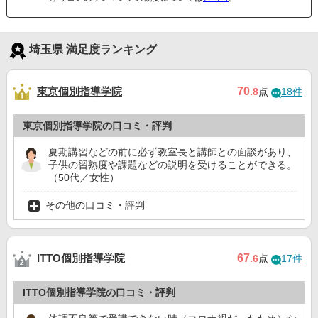
埼玉県 満足度ランキング
東京個別指導学院
70
.8
点
18件
東京個別指導学院の口コミ・評判
夏期講習などの前に必ず教室長と講師との面談があり、
子供の習熟度や課題などの説明を受けることができる。
（50代／女性）
その他の口コミ・評判
ITTO個別指導学院
67
.6
点
17件
ITTO個別指導学院の口コミ・評判