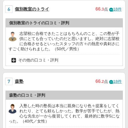
個別教室のトライ
66
.3
点
18件
個別教室のトライの口コミ・評判
志望校に合格できたことはもちろんのこと、この塾が子
供にとても合っていたのだと思いますし、絶対に志望校
に合格させるといったスタッフの方々の熱意や真剣さに
すごく助けられました。（50代／男性）
その他の口コミ・評判
森塾
66
.2
点
18件
森塾の口コミ・評判
入塾した時の塾長は本当に親身になり色々提案をしてく
れたり、とても頼もしかった。数学が苦手でしたが、熱
心な先生が一から復習してくれて、最終的に数学5にな
った。（40代／女性）