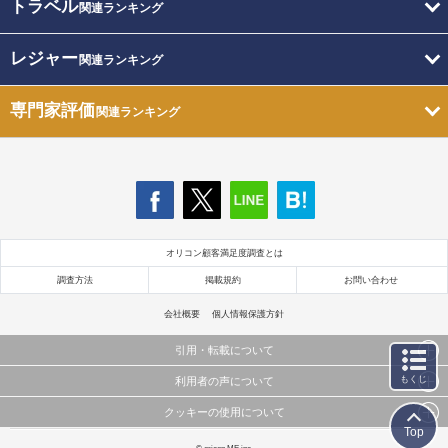
トラベル
関連ランキング
レジャー
関連ランキング
専門家評価
関連ランキング
オリコン顧客満足度調査とは
調査方法
掲載規約
お問い合わせ
会社概要
個人情報保護方針
引用・転載について
もくじ
利用者の声について
当サイトで公開されている情報（文字、写真、イラスト、画像データ等）及びこれらの配置・
編集および構造などについての著作権は株式会社oricon MEに帰属しております。
クッキーの使用について
当サイトに掲載している内容はすべてサービスの利用者が提出された見解・感想です。
これらの情報を権利者の許可なく無断転載・複製などの二次利用を行うことは固く禁じており
Top
弊社が内容について正確性を含め一切保証するものではありません。
ます。
このサイトでは Cookie を使用して、ユーザーに合わせたコンテンツや広告の表示、ソーシャル