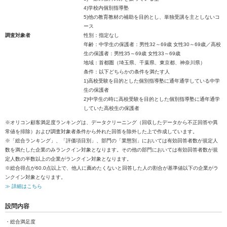
4)学校内個別指導塾
5)他の教育教材の補助を目的とし、単独受講を主としないコ
ース
調査対象者
性別：指定なし
年齢：中学生の保護者：男性32～69歳 女性30～69歳／高校
生の保護者：男性35～69歳 女性33～69歳
地域：首都圏（埼玉県、千葉県、東京都、神奈川県）
条件：以下どちらかの条件を満たす人
1)高校受験を目的とした個別指導塾に通年通学している中学
生の保護者
2)中学生の時に高校受験を目的とした個別指導塾に通年通学
していた高校生の保護者
※オリコン顧客満足度ランキングは、データクリーニング（回収したデータから不正回答や異
常値を排除）および調査対象者条件から外れた回答を除外した上で作成しています。
※「総合ランキング」、「評価項目別」、部門の「業態別」においては有効回答者数が規定人
数を満たした企業のみランクイン対象となります。その他の部門においては有効回答者数が規
定人数の半数以上の企業がランクイン対象となります。
※総合得点が60.0点以上で、他人に薦めたくないと回答した人の割合が基準値以下の企業がラ
ンクイン対象となります。
≫ 詳細はこちら
設問内容
・総合満足度