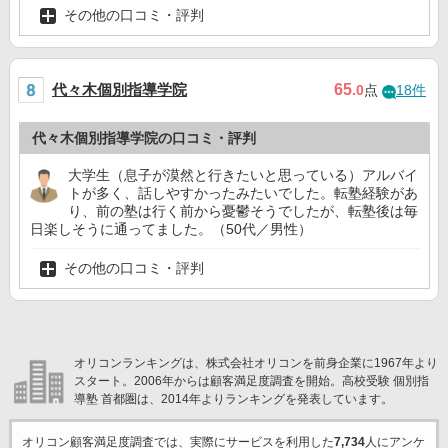
その他の口コミ・評判
代々木個別指導学院
65
.0
点
18件
代々木個別指導学院の口コミ・評判
大学生（息子が漠然と行きたいと思っている）アルバイ
トが多く、話しやすかったみたいでした。転塾経験があ
り、前の塾は行く前から憂鬱そうでしたが、転塾後は毎
日楽しそうに通ってました。（50代／男性）
その他の口コミ・評判
オリコンランキングは、株式会社オリコンを前身企業に1967年より
スタート。2006年からは顧客満足度調査を開始。高校受験 個別指
導塾 首都圏は、2014年よりランキングを発表しています。
オリコン顧客満足度調査では、実際にサービスを利用した
7,734
人にアンケ