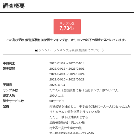
調査概要
サンプル数
7,734
人
この高校受験 個別指導塾 首都圏ランキングは、オリコンの以下の調査に基づいています。
ジャンル・ランキング定義 調査詳細について
事前調査
2025/01/09～2025/04/14
調査期間
2025/04/15～2025/08/01
2024/04/04～2024/06/24
2023/04/10～2023/06/28
更新日
2025/11/04
サンプル数
7,734人（全国調査における総サンプル数24,667人）
規定人数
100人以上
調査サービス数
50サービス
定義
高校受験を目的とし、中学生を対象に一人一人に合わせたカ
リキュラムで個別指導を行っている塾
ただし、以下は対象外とする
1)高校受験向けではない塾
2)中高一貫校生向けの塾
3)一部の教科のみを扱っている塾