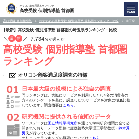
オリコン顧客満足度ランキング
高校受験 個別指導塾 首都圏
高校受験 個別指導塾
おすすめの高校受験 個別指導塾 首都圏ランキング・比較
埼玉県
【最新】高校受験 個別指導塾 首都圏の埼玉県ランキング・比較
／
／
7,734
最
新
名が選んだ
高校受験 個別指導塾 首都圏
ランキング
オリコン顧客満足度調査の特徴
日本最大級の規模による独自の調査
同ランキングは、実際にサービスを利用した7,734名の消費者の
方々のアンケートを基に、調査した50サービスを対象に徹底比較
しています。調査概要は
こちら
。
研究機関に提供される信頼のデータ
ソースデータは
国立情報学研究所
を通じて学術研究機関に全て公
開されており、データ監修は慶應義塾大学理工学部教授・
鈴木秀
男
氏が行っています。
オリコンのランキングの概要については
こちら
。