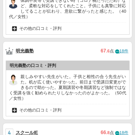
体調不良等で受講できない時（コロナ禍だったため）な
ど、柔軟な対応をしてくれたこと。子供にも真摯に対応
してることが伝わり、意欲に繋がったと感じた。（40
代／女性）
その他の口コミ・評判
明光義塾
67
.6
点
18件
明光義塾の口コミ・評判
親しみやすい先生がいた。子供と相性の合う先生がい
た。机が広く使いやすかった。前日まで受講日変更がで
きるので助かった。夏期講習や冬期講習など強制ではな
く受講を強く勧められたりしなかったのがよかった。（50代
／女性）
その他の口コミ・評判
スクールIE
66
.8
点
18件