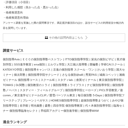
・評価項目（小項目）
・利用した感想（良かった点・悪かった点）
・他者推奨意向
・他者推奨意向理由
アンケート調査を実施した際の質問事項です。満足度評価項目のほか、該当サービスの利用状況や検討内
容を質問しています。
その他の設問内容はこちら
調査サービス
個別指導Axis | ＥＣＣの個別指導塾ベストワン | ITTO個別指導学院 | 栄光の個別ビザビ | 英才個
別学院 | SSS進学教室 | ena個別 | エルヴェ学院 | 大江個人指導塾 | 開倫塾 | 学研CAIスクール |
KATEKYO学院 | 個別指導キャンパス | 京進の個別指導 スクール・ワン | けいおう学院 | 国大セ
ミナー | 個太郎塾 | 個別指導学院サクシード | さなる個別@will | 秀英PAS | 城南コベッツ | 湘南
ゼミナール 個別指導コース | スクールIE | スタディlab. | 創英ゼミナール | 東京個別指導学院 |
TOMAS | Dr.関塾 | 個別教室のトライ | 個別指導塾トライプラス | ナビ個別指導学院 | 個別指導
塾ノーバス | スタディー・フィールドグループ | 個別指導学院ヒーローズ | PICL学習教室／遊
comm.／東京進学ゼミナールCLIP／螢雪パーソナル東京 | 毎日個別塾 5-Days | 個別指導学院フ
リーステップ | ブレーン | ペガサス | HOMES個別指導学院 | 超個別指導塾まつがく | みやび個
別指導学院 | 名学館 | 明光義塾 | 森塾 | 四谷学院 個別指導教室 | 代々木個別指導学院 | 臨海セミ
ナー 個別指導臨海セレクト | 早稲田アカデミー個別進学館 | 個別指導WAM
過去ランキング