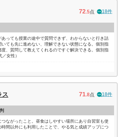
72
18件
.5
点
があっても授業の途中で質問できず、わからないと行き詰
聞いても先に進めない、理解できない状態になる。個別指
都度、質問して教えてくれるのですぐ解決できる。個別指
代／女性）
71
ラス
18件
.8
点
判
につながったこと。昼食はしやすい場所にあり自習室も使
の時間以外にも利用したことで、やる気と成績アップにつ