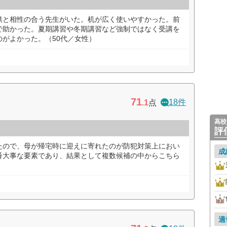
供と相性の合う先生がいた。机が広く使いやすかった。前
で助かった。夏期講習や冬期講習など強制ではなく受講を
がよかった。（50代／女性）
71
18件
.1
点
高校
評
たので、母が帰宅時に迎えに寄れたのが防犯対策上におい
成
番大事な要素であり、結果として複数候補の中からこちら
適