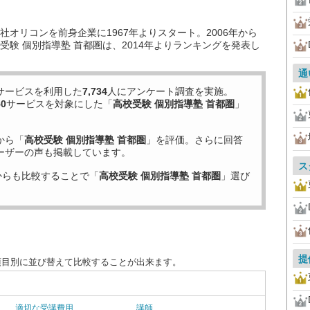
オリコンを前身企業に1967年よりスタート。2006年から
験 個別指導塾 首都圏は、2014年よりランキングを発表し
通
サービスを利用した
7,734
人にアンケート調査を実施。
50
サービスを対象にした「
高校受験 個別指導塾 首都圏
」
から「
高校受験 個別指導塾 首都圏
」を評価。さらに回答
ーザーの声も掲載しています。
ス
からも比較することで「
高校受験 個別指導塾 首都圏
」選び
提
項目別に並び替えて比較することが出来ます。
適切な受講費用
講師