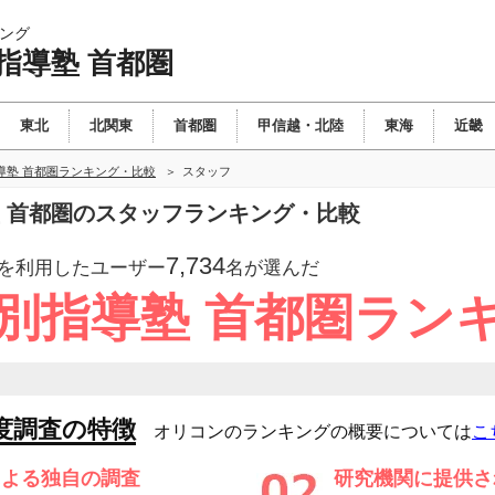
ング
指導塾 首都圏
東北
北関東
首都圏
甲信越・北陸
東海
近畿
導塾 首都圏ランキング・比較
スタッフ
塾 首都圏のスタッフランキング・比較
7,734
を利用したユーザー
名が選んだ
個別指導塾 首都圏ラン
度調査の特徴
オリコンのランキングの概要については
こ
による独自の調査
研究機関に提供さ