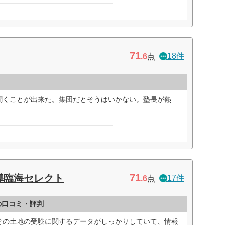
71
18件
.6
点
聞くことが出来た。集団だとそうはいかない。塾長が熱
71
導臨海セレクト
17件
.6
点
の口コミ・評判
その土地の受験に関するデータがしっかりしていて、情報