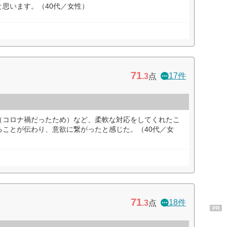
思います。（40代／女性）
71
17件
.3
点
（コロナ禍だったため）など、柔軟な対応をしてくれたこ
ることが伝わり、意欲に繋がったと感じた。（40代／女
71
18件
.3
点
PR