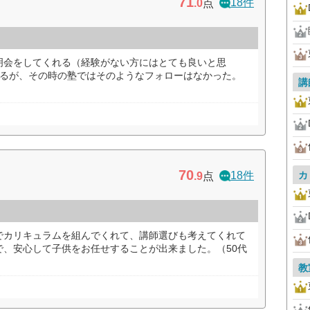
71
18件
.0
点
明会をしてくれる（経験がない方にはとても良いと思
いるが、その時の塾ではそのようなフォローはなかった。
講
70
18件
カ
.9
点
でカリキュラムを組んでくれて、講師選びも考えてくれて
で、安心して子供をお任せすることが出来ました。（50代
教