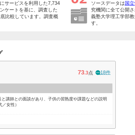
サービスを利用した7,734
ソースデータは
国立
ンケートを基に、調査した
究機関に全て公開さ
徹底比較しています。調査概
義塾大学理工学部教
す。
グ
73
18件
.3
点
長と講師との面談があり、子供の習熟度や課題などの説明
代／女性）