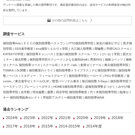
アンケート調査を実施した際の質問事項です。満足度評価項目のほか、該当サービスの利用状況や検討内
容を質問しています。
その他の設問内容はこちら
調査サービス
個別指導Axis | ＥＣＣの個別指導塾ベストワン | ITTO個別指導学院 | 栄光の個別ビザビ | 英才個
別学院 | SSS進学教室 | ena個別 | エルヴェ学院 | 大江個人指導塾 | 開倫塾 | 学研CAIスクール |
KATEKYO学院 | 個別指導キャンパス | 京進の個別指導 スクール・ワン | けいおう学院 | 国大セ
ミナー | 個太郎塾 | 個別指導学院サクシード | さなる個別@will | 秀英PAS | 城南コベッツ | 湘南
ゼミナール 個別指導コース | スクールIE | スタディlab. | 創英ゼミナール | 東京個別指導学院 |
TOMAS | Dr.関塾 | 個別教室のトライ | 個別指導塾トライプラス | ナビ個別指導学院 | 個別指導
塾ノーバス | スタディー・フィールドグループ | 個別指導学院ヒーローズ | PICL学習教室／遊
comm.／東京進学ゼミナールCLIP／螢雪パーソナル東京 | 毎日個別塾 5-Days | 個別指導学院フ
リーステップ | ブレーン | ペガサス | HOMES個別指導学院 | 超個別指導塾まつがく | みやび個
別指導学院 | 名学館 | 明光義塾 | 森塾 | 四谷学院 個別指導教室 | 代々木個別指導学院 | 臨海セミ
ナー 個別指導臨海セレクト | 早稲田アカデミー個別進学館 | 個別指導WAM
過去ランキング
2024年
2023年
2022年
2021年
2020年
2019年
2018年
2017年
2016年
2015年
2014-2015年
2014年度