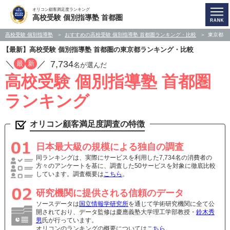
オリコン顧客満足度ランキング
高校受験 個別指導塾 首都圏
高校受験 個別指導塾
おすすめの高校受験 個別指導塾 首都圏ランキング・比較
東京都
【最新】高校受験 個別指導塾 首都圏の東京都ランキング・比較
／
／
7,734
最
新
名が選んだ
高校受験 個別指導塾 首都圏
ランキング
オリコン顧客満足度調査の特徴
日本最大級の規模による独自の調査
同ランキングは、実際にサービスを利用した7,734名の消費者の
方々のアンケートを基に、調査した50サービスを対象に徹底比較
しています。調査概要は
こちら
。
研究機関に提供される信頼のデータ
ソースデータは
国立情報学研究所
を通じて学術研究機関に全て公
開されており、データ監修は慶應義塾大学理工学部教授・
鈴木秀
男
氏が行っています。
オリコンのランキングの概要については
こちら
。