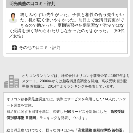
明光義塾の口コミ・評判
親しみやすい先生がいた。子供と相性の合う先生がい
た。机が広く使いやすかった。前日まで受講日変更がで
きるので助かった。夏期講習や冬期講習など強制ではな
く受講を強く勧められたりしなかったのがよかった。（50代
／女性）
その他の口コミ・評判
オリコンランキングは、株式会社オリコンを前身企業に1967年より
スタート。2006年からは顧客満足度調査を開始。高校受験 個別指
導塾 首都圏は、2014年よりランキングを発表しています。
オリコン顧客満足度調査では、実際にサービスを利用した
7,734
人にアンケ
ート調査を実施。
満足度に関する回答を基に、調査した
50
サービスを対象にした「
高校受験
個別指導塾 首都圏
」ランキングを発表しています。
総合満足度だけでなく、様々な切り口から「
高校受験 個別指導塾 首都圏
」