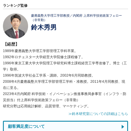
ランキング監修
慶應義塾大学理工学部教授／内閣府 上席科学技術政策フェロー
（非常勤）
鈴木秀男
【経歴】
1989年慶應義塾大学理工学部管理工学科卒業。
1992年ロチェスター大学経営大学院修士課程修了。
1996年東京工業大学大学院理工学研究科博士課程経営工学専攻修了。博士（工
学）取得。
1996年筑波大学社会工学系・講師。2002年6月同助教授。
2008年4月慶應義塾大学理工学部管理工学科・准教授。2011年4月同教授、現
在に至る。
2023年4月内閣府 科学技術・イノベーション推進事務局参事官（インフラ・防
災担当）付上席科学技術政策フェロー（非常勤）
研究分野は応用統計解析、品質管理、マーケティング。
≫鈴木研究室についての詳細はこちら
顧客満足度について