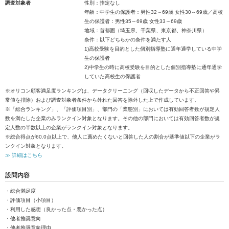
調査対象者
性別：指定なし
年齢：中学生の保護者：男性32～69歳 女性30～69歳／高校
生の保護者：男性35～69歳 女性33～69歳
地域：首都圏（埼玉県、千葉県、東京都、神奈川県）
条件：以下どちらかの条件を満たす人
1)高校受験を目的とした個別指導塾に通年通学している中学
生の保護者
2)中学生の時に高校受験を目的とした個別指導塾に通年通学
していた高校生の保護者
※オリコン顧客満足度ランキングは、データクリーニング（回収したデータから不正回答や異
常値を排除）および調査対象者条件から外れた回答を除外した上で作成しています。
※「総合ランキング」、「評価項目別」、部門の「業態別」においては有効回答者数が規定人
数を満たした企業のみランクイン対象となります。その他の部門においては有効回答者数が規
定人数の半数以上の企業がランクイン対象となります。
※総合得点が60.0点以上で、他人に薦めたくないと回答した人の割合が基準値以下の企業がラ
ンクイン対象となります。
≫ 詳細はこちら
設問内容
・総合満足度
・評価項目（小項目）
・利用した感想（良かった点・悪かった点）
・他者推奨意向
・他者推奨意向理由