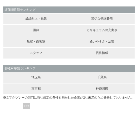
評価項目別ランキング
成績向上・結果
適切な受講費用
講師
カリキュラムの充実さ
教室・自習室
通いやすさ・治安
スタッフ
提供情報
都道府県別ランキング
埼玉県
千葉県
東京都
神奈川県
※文字がグレーの部門は当社規定の条件を満たした企業が2社未満のため発表しておりません。
PR