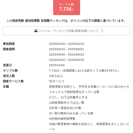
サンプル数
7,734
人
この高校受験 個別指導塾 首都圏ランキングは、オリコンの以下の調査に基づいています。
ジャンル・ランキング定義 調査詳細について
事前調査
2025/01/09～2025/04/14
調査期間
2025/04/15～2025/08/01
2024/04/04～2024/06/24
2023/04/10～2023/06/28
更新日
2025/11/04
サンプル数
7,734人（全国調査における総サンプル数24,667人）
規定人数
100人以上
調査サービス数
50サービス
定義
高校受験を目的とし、中学生を対象に一人一人に合わせたカ
リキュラムで個別指導を行っている塾
ただし、以下は対象外とする
1)高校受験向けではない塾
2)中高一貫校生向けの塾
3)一部の教科のみを扱っている塾
4)学校内個別指導塾
5)他の教育教材の補助を目的とし、単独受講を主としないコ
ース