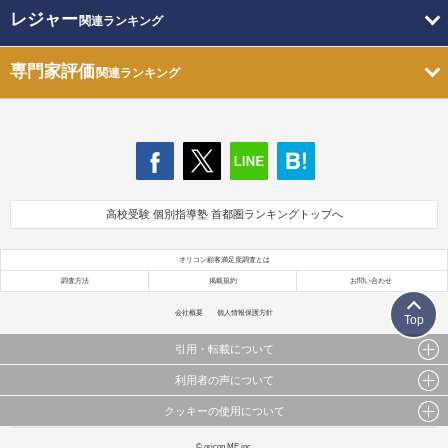
レジャー
関連ランキング
専門家評価
関連ランキング
高校受験 個別指導塾 首都圏ランキングトップへ
オリコン顧客満足度調査とは
調査方法
掲載規約
お問い合わせ
会社概要
個人情報保護方針
Top
引用・転載について
利用者の声について
当サイトで公開されている情報（文字、写真、イラスト、画像データ等）及びこれらの配置・
編集および構造などについての著作権は株式会社oricon MEに帰属しております。
クッキーの使用について
当サイトに掲載している内容はすべてサービスの利用者が提出された見解・感想です。
これらの情報を権利者の許可なく無断転載・複製などの二次利用を行うことは固く禁じており
弊社が内容について正確性を含め一切保証するものではありません。
ます。
このサイトでは Cookie を使用して、ユーザーに合わせたコンテンツや広告の表示、ソーシャル
© oricon ME inc.