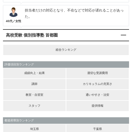
担当者だけの対応となり、不在などで対応が遅れることがあっ
た。
40代／女性
高校受験 個別指導塾 首都圏
総合ランキング
評価項目別ランキング
成績向上・結果
適切な受講費用
講師
カリキュラムの充実さ
教室・自習室
通いやすさ・治安
スタッフ
提供情報
都道府県別ランキング
埼玉県
千葉県