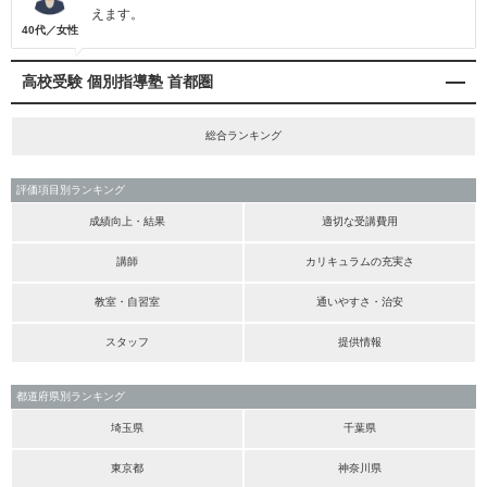
えます。
40代／女性
高校受験 個別指導塾 首都圏
総合ランキング
評価項目別ランキング
成績向上・結果
適切な受講費用
講師
カリキュラムの充実さ
教室・自習室
通いやすさ・治安
スタッフ
提供情報
都道府県別ランキング
埼玉県
千葉県
東京都
神奈川県