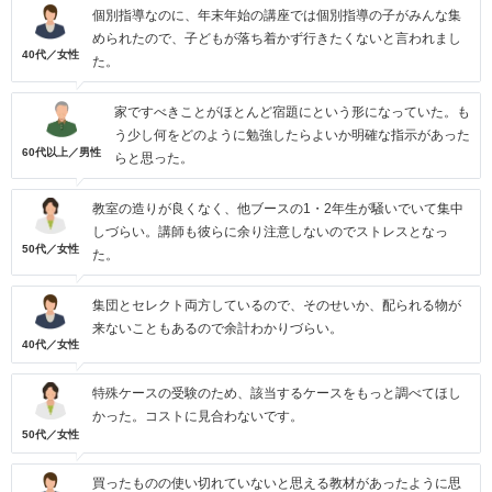
個別指導なのに、年末年始の講座では個別指導の子がみんな集
められたので、子どもが落ち着かず行きたくないと言われまし
40代／女性
た。
家ですべきことがほとんど宿題にという形になっていた。も
う少し何をどのように勉強したらよいか明確な指示があった
60代以上／男性
らと思った。
教室の造りが良くなく、他ブースの1・2年生が騒いでいて集中
しづらい。講師も彼らに余り注意しないのでストレスとなっ
50代／女性
た。
集団とセレクト両方しているので、そのせいか、配られる物が
来ないこともあるので余計わかりづらい。
40代／女性
特殊ケースの受験のため、該当するケースをもっと調べてほし
かった。コストに見合わないです。
50代／女性
買ったものの使い切れていないと思える教材があったように思