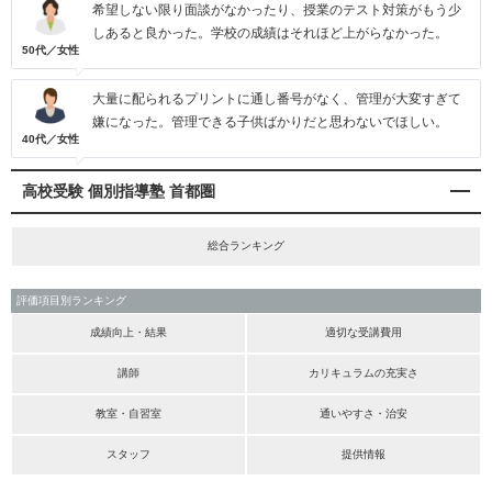
希望しない限り面談がなかったり、授業のテスト対策がもう少
しあると良かった。学校の成績はそれほど上がらなかった。
50代／女性
大量に配られるプリントに通し番号がなく、管理が大変すぎて
嫌になった。管理できる子供ばかりだと思わないでほしい。
40代／女性
高校受験 個別指導塾 首都圏
総合ランキング
評価項目別ランキング
成績向上・結果
適切な受講費用
講師
カリキュラムの充実さ
教室・自習室
通いやすさ・治安
スタッフ
提供情報