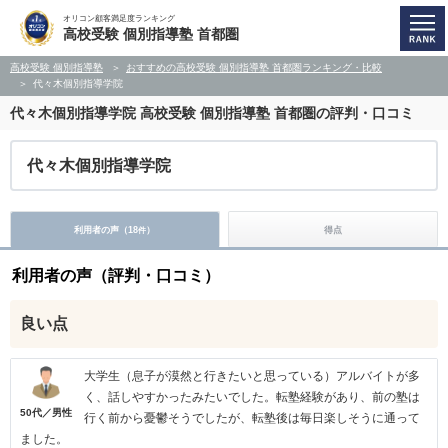
オリコン顧客満足度ランキング
高校受験 個別指導塾 首都圏
高校受験 個別指導塾
おすすめの高校受験 個別指導塾 首都圏ランキング・比較
代々木個別指導学院
代々木個別指導学院
高校受験 個別指導塾 首都圏の評判・口コミ
代々木個別指導学院
利用者の声（
18
）
得点
件
利用者の声（評判・口コミ）
良い点
大学生（息子が漠然と行きたいと思っている）アルバイトが多
く、話しやすかったみたいでした。転塾経験があり、前の塾は
50代／男性
行く前から憂鬱そうでしたが、転塾後は毎日楽しそうに通って
ました。