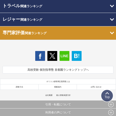
トラベル
関連ランキング
レジャー
関連ランキング
専門家評価
関連ランキング
高校受験 個別指導塾 首都圏ランキングトップへ
オリコン顧客満足度調査とは
調査方法
掲載規約
お問い合わせ
会社概要
個人情報保護方針
Top
引用・転載について
利用者の声について
当サイトで公開されている情報（文字、写真、イラスト、画像データ等）及びこれらの配置・