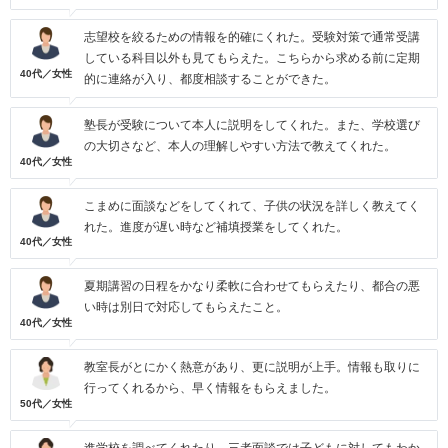
志望校を絞るための情報を的確にくれた。受験対策で通常受講
している科目以外も見てもらえた。こちらから求める前に定期
40代／女性
的に連絡が入り、都度相談することができた。
塾長が受験について本人に説明をしてくれた。また、学校選び
の大切さなど、本人の理解しやすい方法で教えてくれた。
40代／女性
こまめに面談などをしてくれて、子供の状況を詳しく教えてく
れた。進度が遅い時など補填授業をしてくれた。
40代／女性
夏期講習の日程をかなり柔軟に合わせてもらえたり、都合の悪
い時は別日で対応してもらえたこと。
40代／女性
教室長がとにかく熱意があり、更に説明が上手。情報も取りに
行ってくれるから、早く情報をもらえました。
50代／女性
進学校を調べてくれたり、三者面談では子どもに対してもわか