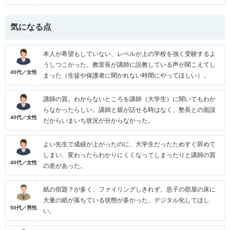
気になる点
本人が希望もしていない、レベルが上の学校を強く受験するよ
うしつこかった。教室長が講師に説教している声が聞こえてし
40代／女性
まった（生徒や保護者に聞かれない時間にやってほしい）。
講師の質。わからないところを講師（大学生）に聞いてもわか
らなかったらしい。講師と親が話せる時はなく、塾長との面談
40代／女性
だからいまいち状況が分からなかった。
よい先生で成績が上がったのに、大学生だったためすぐ辞めて
しまい、変わったらわかりにくくなってしまったりと講師の質
40代／女性
の差があった。
紙の宿題？が多く、ファイリングしきれず、息子の部屋の床に
大量の紙が落ちている状態が多かった。デジタル化してほし
50代／男性
い。