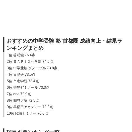
おすすめの中学受験 塾 首都圏 成績向上・結果ラ
ンキングまとめ
1位 啓明館 76.4点
2位 ＳＡＰＩＸ小学部 74.5点
3位 中学受験 グノーブル 73.8点
4位 日能研 73.5点
5位 市進学院 73.4点
6位 栄光ゼミナール 73.3点
7位 ena 72.9点
8位 四谷大塚 72.5点
9位 早稲田アカデミー 72.2点
10位 臨海セミナー 70.6点