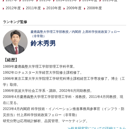
2017年
2016年
2015年
2014-2015年
2014年度
2013年度
2012年度
2011年度
2010年度
2009年度
2008年度
ランキング監修
慶應義塾大学理工学部教授／内閣府 上席科学技術政策フェロー
（非常勤）
鈴木秀男
【経歴】
1989年慶應義塾大学理工学部管理工学科卒業。
1992年ロチェスター大学経営大学院修士課程修了。
1996年東京工業大学大学院理工学研究科博士課程経営工学専攻修了。博士（工
学）取得。
1996年筑波大学社会工学系・講師。2002年6月同助教授。
2008年4月慶應義塾大学理工学部管理工学科・准教授。2011年4月同教授、現
在に至る。
2023年4月内閣府 科学技術・イノベーション推進事務局参事官（インフラ・防
災担当）付上席科学技術政策フェロー（非常勤）
研究分野は応用統計解析、品質管理、マーケティング。
≫鈴木研究室についての詳細はこちら