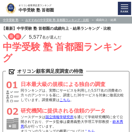
オリコン顧客満足度ランキング
中学受験 塾 首都圏
中学受験 塾
おすすめの中学受験 塾 首都圏ランキング・比較
成績向上・結果
【最新】中学受験 塾 首都圏の成績向上・結果ランキング・比較
／
／
5,577
最
新
名が選んだ
中学受験 塾 首都圏ランキン
グ
オリコン顧客満足度調査の特徴
日本最大級の規模による独自の調査
同ランキングは、実際にサービスを利用した5,577名の消費者の
方々のアンケートを基に、調査した36サービスを対象に徹底比較
しています。調査概要は
こちら
。
研究機関に提供される信頼のデータ
ソースデータは
国立情報学研究所
を通じて学術研究機関に全て公
開されており、データ監修は慶應義塾大学理工学部教授・
鈴木秀
男
氏が行っています。
オリコンのランキングの概要については
こちら
。