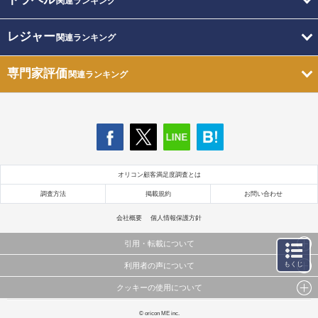
関連ランキング
レジャー
関連ランキング
専門家評価
関連ランキング
オリコン顧客満足度調査とは
調査方法
掲載規約
お問い合わせ
会社概要
個人情報保護方針
引用・転載について
もくじ
利用者の声について
当サイトで公開されている情報（文字、写真、イラスト、画像データ等）及びこれらの配置・
編集および構造などについての著作権は株式会社oricon MEに帰属しております。
クッキーの使用について
当サイトに掲載している内容はすべてサービスの利用者が提出された見解・感想です。
これらの情報を権利者の許可なく無断転載・複製などの二次利用を行うことは固く禁じており
弊社が内容について正確性を含め一切保証するものではありません。
ます。
このサイトでは Cookie を使用して、ユーザーに合わせたコンテンツや広告の表示、ソーシャル
© oricon ME inc.
弊社の見解・ 意見ではないことをご理解いただいた上でご覧ください。