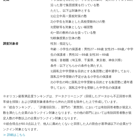
沿った形で集団授業を行っている塾
ただし、以下は対象外とする
1)公立中高一貫校対策の塾
2)小学生を対象とした高校受験向けの塾
3)受験等を対象としない補習塾
4)一部の教科のみを扱っている塾
5)映像授業が主体の塾
調査対象者
性別：指定なし
年齢：小学生の保護者：男性27～69歳 女性25～69歳／中学
生の保護者：男性32～69歳 女性30～69歳
地域：首都圏（埼玉県、千葉県、東京都、神奈川県）
条件：以下どちらかの条件を満たす人
1)国私立中学受験を目的とする集団塾に通年通学しており、
国私立中学受験の予定がある小学生の保護者
2)小学生の時に国私立中学受験を目的とする集団塾に通年通
学しており、国私立中学を受験した中学生の保護者
※オリコン顧客満足度ランキングは、データクリーニング（回収したデータから不正回答や異
常値を排除）および調査対象者条件から外れた回答を除外した上で作成しています。
※「総合ランキング」、「評価項目別」、部門の「業態別」においては有効回答者数が規定人
数を満たした企業のみランクイン対象となります。その他の部門においては有効回答者数が規
定人数の半数以上の企業がランクイン対象となります。
※総合得点が60.0点以上で、他人に薦めたくないと回答した人の割合が基準値以下の企業がラ
ンクイン対象となります。
≫ 詳細はこちら