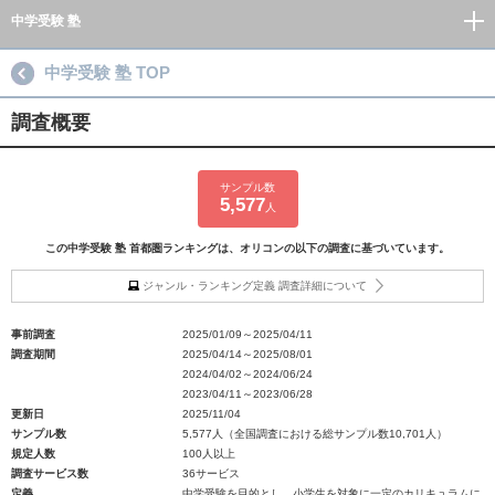
中学受験 塾
中学受験 塾 TOP
調査概要
サンプル数
5,577
人
この中学受験 塾 首都圏ランキングは、オリコンの以下の調査に基づいています。
ジャンル・ランキング定義 調査詳細について
事前調査
2025/01/09～2025/04/11
調査期間
2025/04/14～2025/08/01
2024/04/02～2024/06/24
2023/04/11～2023/06/28
更新日
2025/11/04
サンプル数
5,577人（全国調査における総サンプル数10,701人）
規定人数
100人以上
調査サービス数
36サービス
定義
中学受験を目的とし、小学生を対象に一定のカリキュラムに