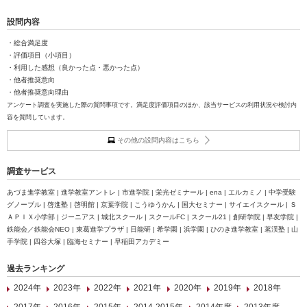
設問内容
・総合満足度
・評価項目（小項目）
・利用した感想（良かった点・悪かった点）
・他者推奨意向
・他者推奨意向理由
アンケート調査を実施した際の質問事項です。満足度評価項目のほか、該当サービスの利用状況や検討内
容を質問しています。
その他の設問内容はこちら
調査サービス
あづま進学教室 | 進学教室アントレ | 市進学院 | 栄光ゼミナール | ena | エルカミノ | 中学受験
グノーブル | 啓進塾 | 啓明館 | 京葉学院 | こうゆうかん | 国大セミナー | サイエイスクール | Ｓ
ＡＰＩＸ小学部 | ジーニアス | 城北スクール | スクールFC | スクール21 | 創研学院 | 早友学院 |
鉄能会／鉄能会NEO | 東葛進学プラザ | 日能研 | 希学園 | 浜学園 | ひのき進学教室 | 茗渓塾 | 山
手学院 | 四谷大塚 | 臨海セミナー | 早稲田アカデミー
過去ランキング
2024年
2023年
2022年
2021年
2020年
2019年
2018年