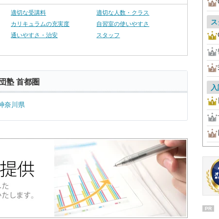
適切な受講料
適切な人数・クラス
ス
カリキュラムの充実度
自習室の使いやすさ
通いやすさ・治安
スタッフ
団塾 首都圏
入
神奈川県
PR