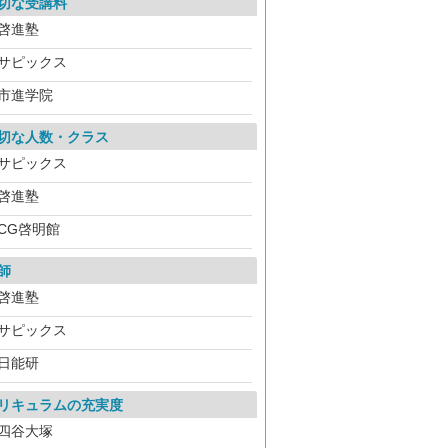
切な受講料
啓進塾
サピックス
市進学院
切な人数・クラス
サピックス
啓進塾
CG啓明館
師
啓進塾
サピックス
日能研
リキュラムの充実度
四谷大塚