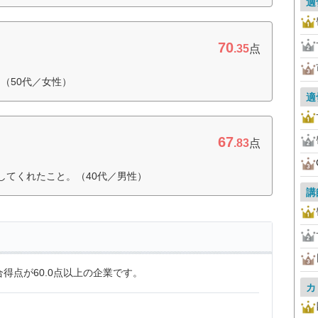
適
70
.35
点
（50代／女性）
適
67
.83
点
してくれたこと。（40代／男性）
講
得点が60.0点以上の企業です。
カ