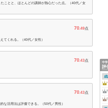
したことと、ほとんどの講師が熱心だった点。（40代／女
70
.49
点
えてくれる。（40代／女性）
70
.43
点
中学
評
成
70
.43
点
的な活用法は評価できる。（50代／男性）