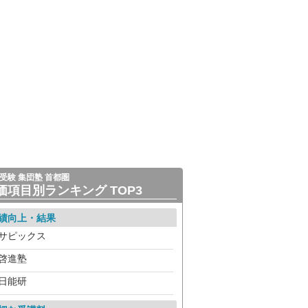
受験 集団塾 首都圏
価項目別ランキング TOP3
績向上・結果
サピックス
啓進塾
日能研