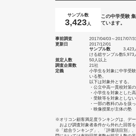
サンプル数
この中学受験 
3,423
ています。
人
事前調査
2017/04/03～2017/07/3
更新日
2017/12/01
サンプル数
3,4
ける総サンプル数5,973
規定人数
50人以上
調査企業数
21社
定義
小学生を対象に中学受験
いる塾。
以下は対象外とする。
・公立中高一貫校対策の
・小学生を対象とした高
・受験等を対象としない
・一部の教科のみを扱っ
・映像授業が主体の塾
※オリコン顧客満足度ランキングは、デー
および調査対象者条件から外れた回答を
※「総合ランキング」、「評価項目別」、
門においては有効回答者数が規定人数の半