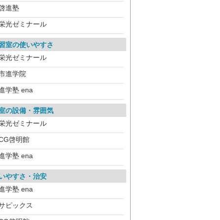
啓進塾
栄光ゼミナール
習室の使いやすさ
栄光ゼミナール
市進学院
進学塾 ena
室の設備・雰囲気
栄光ゼミナール
CG啓明館
進学塾 ena
いやすさ・治安
進学塾 ena
サピックス