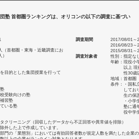
集団塾 首都圏ランキングは、オリコンの以下の調査に基づい
1
調査期間
2017/08/01～2
2016/08/23～2
23人（首都圏・東海・近畿調査にお
2015/08/31～2
人）
調査対象者
性別：指定な
年齢：現役小学
以上 
を目的とした集団授業を行って
性30歳
地域：首都圏
条件：・国私
塾
してお
校受験向けの塾
生の保
補習塾
・小学
ている塾
塾に通
役中学
タクリーニング（回収したデータから不正回答や異常値を排除）
除外した上で作成しています。
部門の「業態別」においては有効回答者数が規定人数を満たした企業の
数以上の企業がランクイン対象となります。