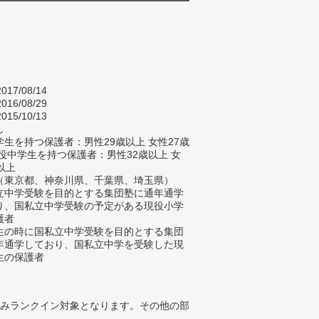
017/08/14
016/08/29
015/10/13
し
生を持つ保護者：男性29歳以上 女性27歳
現役中学生を持つ保護者：男性32歳以上 女
以上
（東京都、神奈川県、千葉県、埼玉県）
立中学受験を目的とする集団塾に通年通学
り、国私立中学受験の予定がある現役小学
護者
生の時に国私立中学受験を目的とする集団
年通学しており、国私立中学を受験した現
生の保護者
みランクイン対象となります。その他の部