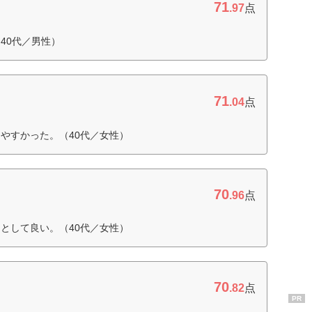
71
.97
点
40代／男性）
71
.04
点
やすかった。（40代／女性）
70
.96
点
として良い。（40代／女性）
70
.82
点
PR