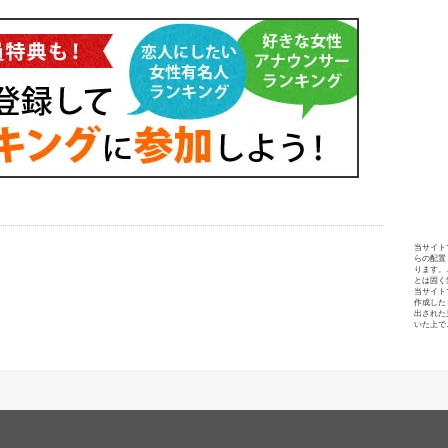
当サイト
らの配置
ります。
とは固く
当サイト
作成した
出された
いた上で