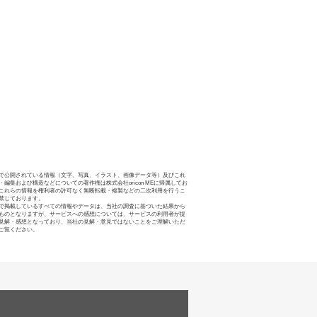
で公開されている情報（文字、写真、イラスト、画像データ等）及びこれ
・編集および構造などについての著作権は株式会社oricon MEに帰属してお
これらの情報を権利者の許可なく無断転載・複製などの二次利用を行うこ
禁じております。
で掲載しているすべての情報やデータは、当社の調査に基づいた結果から
ものとなりますが、サービスへの感想については、サービスの利用者が提
見解・感想となっており、当社の見解・意見ではないことをご理解いただ
ご覧ください。