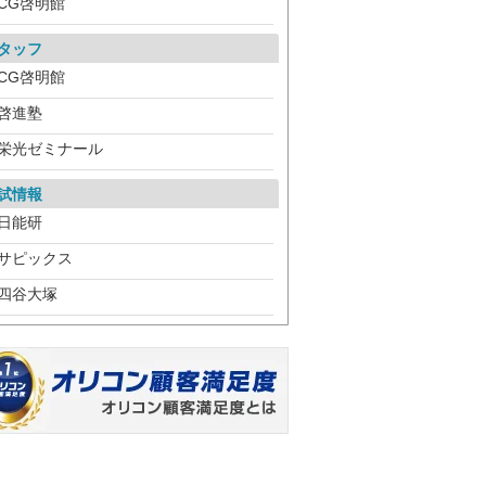
CG啓明館
タッフ
CG啓明館
啓進塾
栄光ゼミナール
試情報
日能研
サピックス
四谷大塚