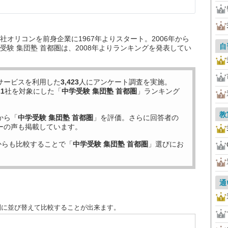
オリコンを前身企業に1967年よりスタート。2006年から
自
験 集団塾 首都圏は、2008年よりランキングを発表してい
サービスを利用した
3,423
人にアンケート調査を実施。
21
社を対象にした「
中学受験 集団塾 首都圏
」ランキング
教
から「
中学受験 集団塾 首都圏
」を評価。さらに回答者の
ーの声も掲載しています。
からも比較することで「
中学受験 集団塾 首都圏
」選びにお
通
別に並び替えて比較することが出来ます。