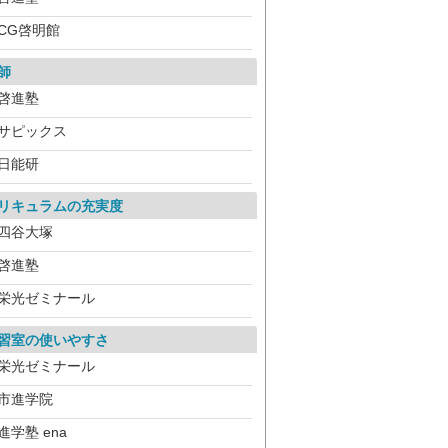
CG啓明館
師
啓進塾
サピックス
日能研
リキュラムの充実度
四谷大塚
啓進塾
栄光ゼミナール
習室の使いやすさ
栄光ゼミナール
市進学院
進学塾 ena