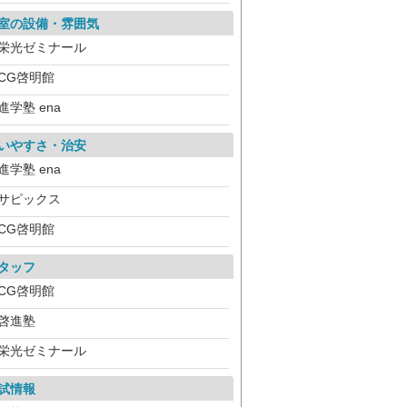
室の設備・雰囲気
栄光ゼミナール
CG啓明館
進学塾 ena
いやすさ・治安
進学塾 ena
サピックス
CG啓明館
タッフ
CG啓明館
啓進塾
栄光ゼミナール
試情報