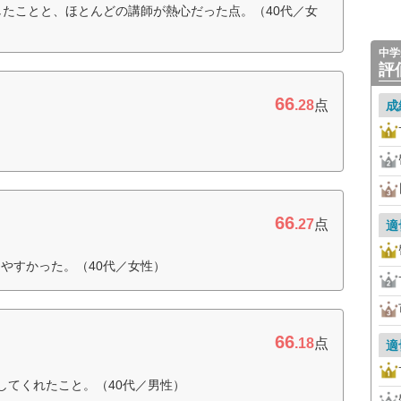
したことと、ほとんどの講師が熱心だった点。（40代／女
中学
評
66
.28
点
成
66
.27
点
適
やすかった。（40代／女性）
66
.18
点
適
してくれたこと。（40代／男性）