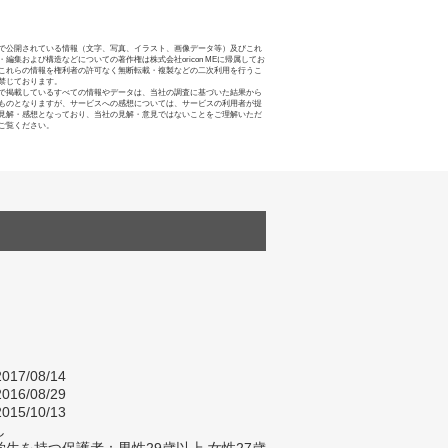
で公開されている情報（文字、写真、イラスト、画像データ等）及びこれ
・編集および構造などについての著作権は株式会社oricon MEに帰属してお
これらの情報を権利者の許可なく無断転載・複製などの二次利用を行うこ
禁じております。
で掲載しているすべての情報やデータは、当社の調査に基づいた結果から
ものとなりますが、サービスへの感想については、サービスの利用者が提
見解・感想となっており、当社の見解・意見ではないことをご理解いただ
ご覧ください。
017/08/14
016/08/29
015/10/13
し