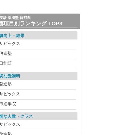
受験 集団塾 首都圏
価項目別ランキング TOP3
績向上・結果
サピックス
啓進塾
日能研
切な受講料
啓進塾
サピックス
市進学院
切な人数・クラス
サピックス
啓進塾