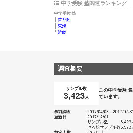
中学受験 塾関連ランキング
中学受験 塾
首都圏
東海
近畿
調査概要
サンプル数
この中学受験 
3,423
ています。
人
事前調査
2017/04/03～2017/07/3
更新日
2017/12/01
サンプル数
3,4
ける総サンプル数5,973
規定人数
50人以上