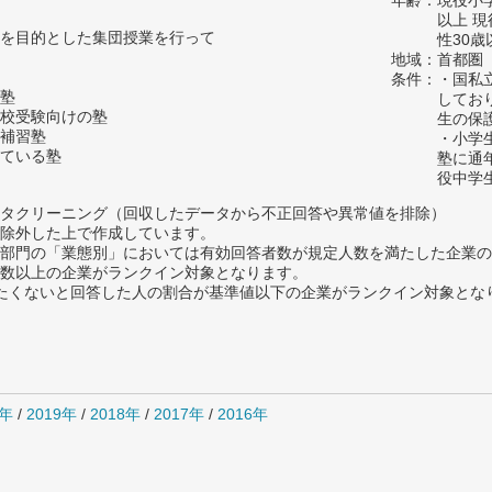
年齢：現役小学
以上 
を目的とした集団授業を行って
性30歳
地域：首都圏
条件：・国私
塾
してお
校受験向けの塾
生の保
補習塾
・小学
ている塾
塾に通
役中学
タクリーニング（回収したデータから不正回答や異常値を排除）
除外した上で作成しています。
部門の「業態別」においては有効回答者数が規定人数を満たした企業の
数以上の企業がランクイン対象となります。
薦めたくないと回答した人の割合が基準値以下の企業がランクイン対象とな
0年
/
2019年
/
2018年
/
2017年
/
2016年