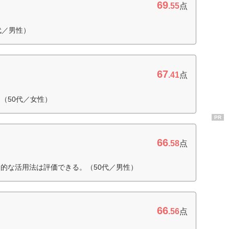
69
.55
点
代／男性）
67
.41
点
（50代／女性）
PR
66
.58
点
的な活用法は評価できる。（50代／男性）
66
.56
点