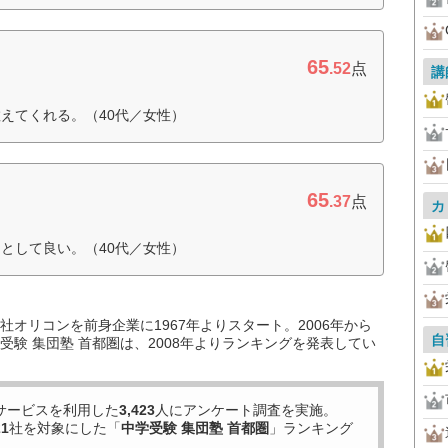
65
.52
点
講
えてくれる。（40代／女性）
65
.37
点
カ
として良い。（40代／女性）
オリコンを前身企業に1967年よりスタート。2006年から
自
験 集団塾 首都圏は、2008年よりランキングを発表してい
サービスを利用した
3,423
人にアンケート調査を実施。
21
社を対象にした「
中学受験 集団塾 首都圏
」ランキング