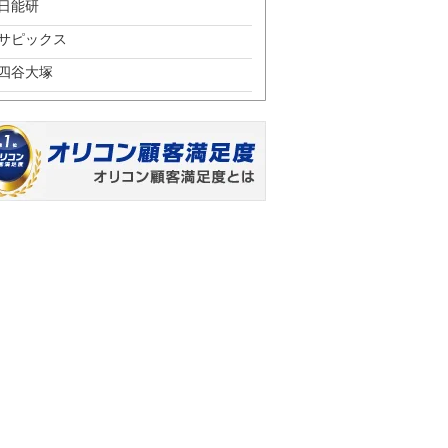
日能研
サピックス
四谷大塚