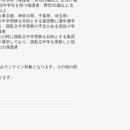
生を持つ保護者：男性29歳以上 女性27歳
現役中学生を持つ保護者：男性32歳以上 女
以上
（東京都、神奈川県、千葉県、埼玉県）
立中学受験を目的とする集団塾に通年通学
り、国私立中学受験の予定がある現役小学
護者
生の時に国私立中学受験を目的とする集団
年通学しており、国私立中学を受験した現
生の保護者
みランクイン対象となります。その他の部
ります。