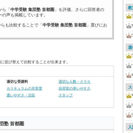
教
から「
中学受験 集団塾 首都圏
」を評価。さらに回答者の
ーの声も掲載しています。
からも比較することで「
中学受験 集団塾 首都圏
」選びにお
通
別に並び替えて比較することが出来ます。
適切な受講料
適切な人数・クラス
ス
カリキュラムの充実度
自習室の使いやすさ
通いやすさ・治安
スタッフ
団塾 首都圏
入