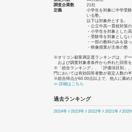
調査企業数
21社
定義
小学生を対象に中学受験
いる塾。
以下は対象外とする。
・公立中高一貫校対策の
・小学生を対象とした高
・受験等を対象としない
・一部の教科のみを扱っ
・映像授業が主体の塾
※オリコン顧客満足度ランキングは、デー
および調査対象者条件から外れた回答を
※「総合ランキング」、「評価項目別」、
門においては有効回答者数が規定人数の半
※総合得点が60.00点以上で、他人に
≫ 詳細はこちら
過去ランキング
2024年
/
2023年
/
2022年
/
2021年
/
202