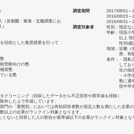
1
調査期間
2017/08/01～2
2016/08/23～2
34人（首都圏・東海・近畿調査にお
2015/08/31～2
人）
調査対象者
性別：指定な
年齢：現役小学
以上 
を目的とした集団授業を行って
性30歳
地域：近畿（
県、和
塾
条件：・国私
校受験向けの塾
してお
補習塾
生の保
ている塾
・小学
塾に通
役中学
タクリーニング（回収したデータから不正回答や異常値を排除）
除外した上で作成しています。
部門の「業態別」においては有効回答者数が規定人数を満たした企業の
数以上の企業がランクイン対象となります。
薦めたくないと回答した人の割合が基準値以下の企業がランクイン対象とな