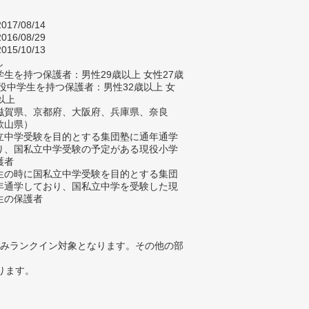
017/08/14
016/08/29
015/10/13
し
生を持つ保護者：男性29歳以上 女性27歳
現役中学生を持つ保護者：男性32歳以上 女
以上
滋賀県、京都府、大阪府、兵庫県、奈良
歌山県）
立中学受験を目的とする集団塾に通年通学
り、国私立中学受験の予定がある現役小学
護者
生の時に国私立中学受験を目的とする集団
年通学しており、国私立中学を受験した現
生の保護者
みランクイン対象となります。その他の部
ります。