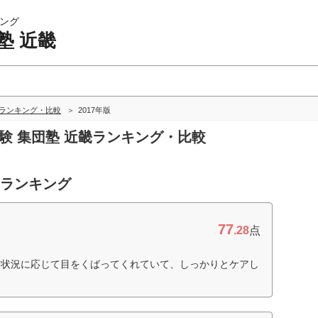
ング
塾 近畿
畿ランキング・比較
2017年版
受験 集団塾 近畿ランキング・比較
合ランキング
77
.28
点
捗状況に応じて目をくばってくれていて、しっかりとケアし
）