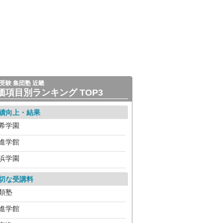
受験 集団塾 近畿
価項目別ランキング TOP3
績向上・結果
希学園
進学館
浜学園
切な受講料
類塾
進学館