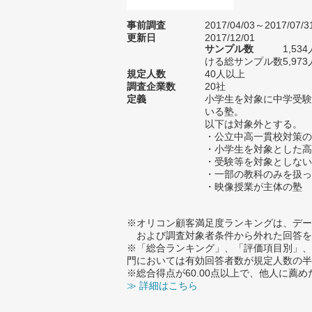
事前調査
2017/04/03～2017/07/3
更新日
2017/12/01
サンプル数
1,5
ける総サンプル数5,973
規定人数
40人以上
調査企業数
20社
定義
小学生を対象に中学受験
いる塾。
以下は対象外とする。
・公立中高一貫校対策の
・小学生を対象とした高
・受験等を対象としない
・一部の教科のみを扱っ
・映像授業が主体の塾
※オリコン顧客満足度ランキングは、デー
および調査対象者条件から外れた回答を
※「総合ランキング」、「評価項目別」、
門においては有効回答者数が規定人数の半
※総合得点が60.00点以上で、他人に
≫ 詳細はこちら