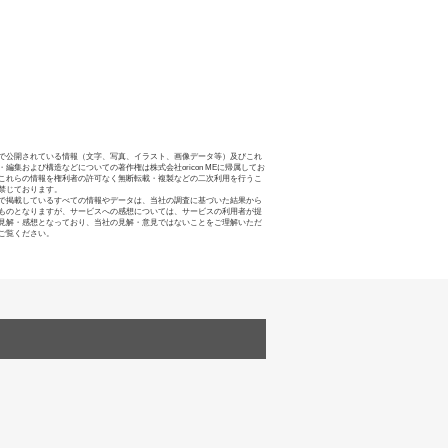
で公開されている情報（文字、写真、イラスト、画像データ等）及びこれ
・編集および構造などについての著作権は株式会社oricon MEに帰属してお
これらの情報を権利者の許可なく無断転載・複製などの二次利用を行うこ
禁じております。
で掲載しているすべての情報やデータは、当社の調査に基づいた結果から
ものとなりますが、サービスへの感想については、サービスの利用者が提
見解・感想となっており、当社の見解・意見ではないことをご理解いただ
ご覧ください。