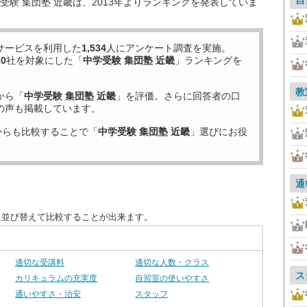
自
験 集団塾 近畿は、2013年よりランキングを発表していま
サービスを利用した
1,534
人にアンケート調査を実施。
20
社を対象にした「
中学受験 集団塾 近畿
」ランキングを
教
から「
中学受験 集団塾 近畿
」を評価。さらに回答者の口
の声も掲載しています。
からも比較することで「
中学受験 集団塾 近畿
」選びにお役
通
に並び替えて比較することが出来ます。
適切な受講料
適切な人数・クラス
ス
カリキュラムの充実度
自習室の使いやすさ
通いやすさ・治安
スタッフ