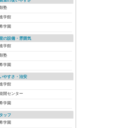
習室の使いやすさ
類塾
進学館
希学園
室の設備・雰囲気
進学館
類塾
希学園
いやすさ・治安
進学館
能開センター
希学園
タッフ
希学園