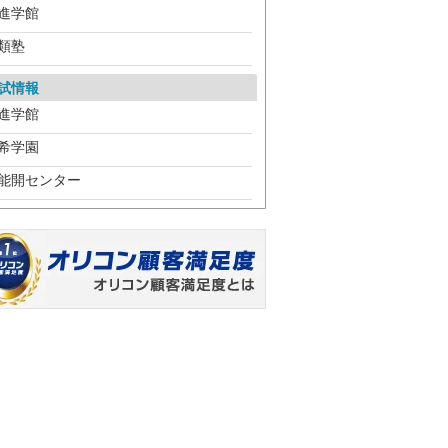
進学館
類塾
試情報
進学館
希学園
能開センター