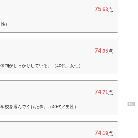
75
.63
点
男性）
74
.95
点
体制がしっかりしている。（40代／女性）
74
.71
点
PR
学校を選んでくれた事。（40代／男性）
74
.19
点