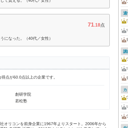
して貰える。（40代／女性）
適
71
.18
点
うになった。（40代／女性）
講
得点が60.0点以上の企業です。
カ
創研学院
若松塾
オリコンを前身企業に1967年よりスタート。2006年から