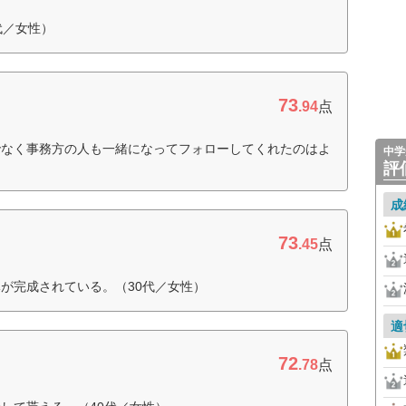
代／女性）
73
.94
点
でなく事務方の人も一緒になってフォローしてくれたのはよ
中学
評
成
73
.45
点
が完成されている。（30代／女性）
適
72
.78
点