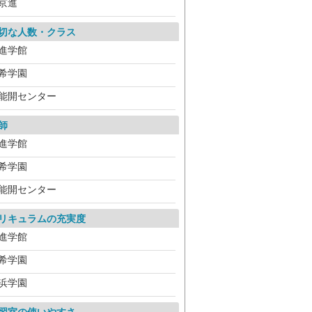
京進
切な人数・クラス
進学館
希学園
能開センター
師
進学館
希学園
能開センター
リキュラムの充実度
進学館
希学園
浜学園