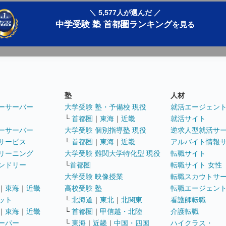
＼ 5,577人が選んだ ／
中学受験 塾 首都圏ランキング
を見る
塾
人材
ーサーバー
大学受験 塾・予備校 現役
就活エージェン
└
首都圏
｜
東海
｜
近畿
就活サイト
ーサーバー
大学受験 個別指導塾 現役
逆求人型就活サ
サービス
└
首都圏
｜
東海
｜
近畿
アルバイト情報
リーニング
大学受験 難関大学特化型 現役
転職サイト
ンドリー
└
首都圏
転職サイト 女性
大学受験 映像授業
転職スカウトサ
｜
東海
｜
近畿
高校受験 塾
転職エージェン
ット
└
北海道
｜
東北
｜
北関東
看護師転職
｜
東海
｜
近畿
└
首都圏
｜
甲信越・北陸
介護転職
ーパー
└
東海
｜
近畿
｜
中国・四国
ハイクラス・