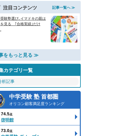
注目コンテンツ
記事一覧へ ≫
学受験塾選び､イマドキの親は
を見る ｢合格実績｣だけ
.
事をもっと見る ≫
集カテゴリ一覧
分析記事
中学受験 塾 首都圏
オリコン顧客満足度ランキング
74.5
点
啓明館
73.0
点