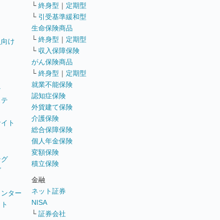
└
終身型
｜
定期型
└
引受基準緩和型
生命保険商品
└
終身型
｜
定期型
員向け
└
収入保障保険
がん保険商品
└
終身型
｜
定期型
就業不能保険
テ
認知症保険
ステ
外貨建て保険
介護保険
サイト
総合保障保険
個人年金保険
変額保険
ング
積立保険
グ
金融
ネット証券
ウンター
NISA
イト
└
証券会社
リ