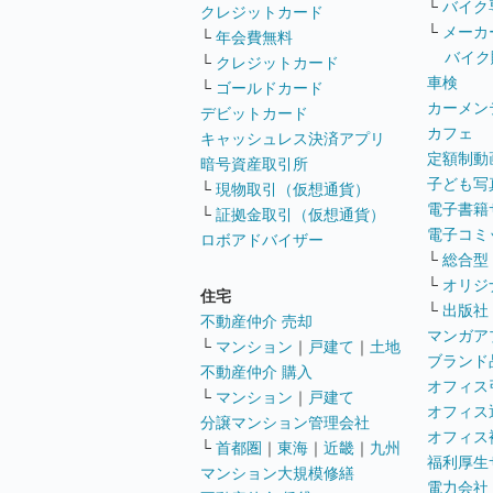
└
バイク
クレジットカード
└
メーカ
└
年会費無料
バイク
└
クレジットカード
車検
└
ゴールドカード
カーメン
デビットカード
カフェ
キャッシュレス決済アプリ
定額制動
暗号資産取引所
子ども写
└
現物取引（仮想通貨）
電子書籍
└
証拠金取引（仮想通貨）
電子コミ
ロボアドバイザー
└
総合型
└
オリジ
住宅
└
出版社
不動産仲介 売却
マンガア
└
マンション
｜
戸建て
｜
土地
ブランド
不動産仲介 購入
オフィス
└
マンション
｜
戸建て
オフィス
分譲マンション管理会社
オフィス
└
首都圏
｜
東海
｜
近畿
｜
九州
福利厚生
マンション大規模修繕
電力会社