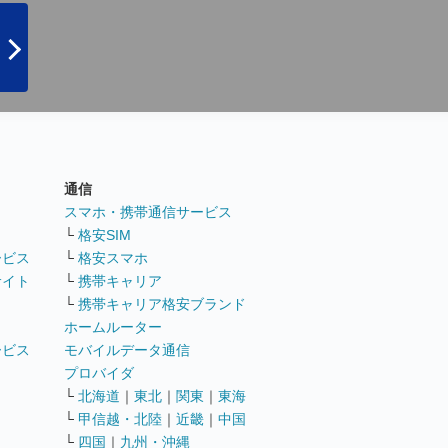
通信
ト
スマホ・携帯通信サービス
└
格安SIM
ービス
└
格安スマホ
サイト
└
携帯キャリア
└
携帯キャリア格安ブランド
ホームルーター
ービス
モバイルデータ通信
ト
プロバイダ
└
北海道
｜
東北
｜
関東
｜
東海
└
甲信越・北陸
｜
近畿
｜
中国
└
四国
｜
九州・沖縄