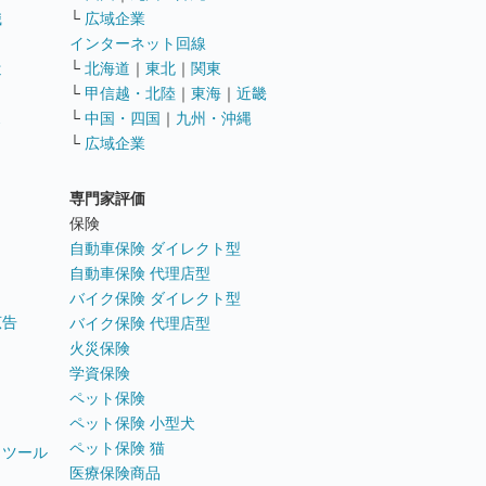
職
└
広域企業
インターネット回線
遣
└
北海道
｜
東北
｜
関東
└
甲信越・北陸
｜
東海
｜
近畿
ス
└
中国・四国
｜
九州・沖縄
└
広域企業
専門家評価
ト
保険
自動車保険 ダイレクト型
自動車保険 代理店型
バイク保険 ダイレクト型
広告
バイク保険 代理店型
火災保険
学資保険
ペット保険
ペット保険 小型犬
ペット保険 猫
トツール
医療保険商品