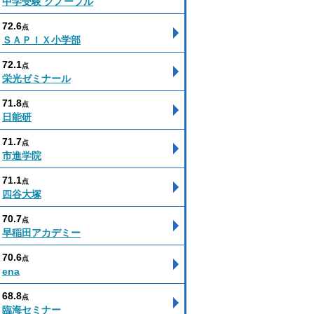
中学受験 グノーブル
72.6
点
ＳＡＰＩＸ小学部
72.1
点
栄光ゼミナール
71.8
点
日能研
71.7
点
市進学院
71.1
点
四谷大塚
70.7
点
早稲田アカデミー
70.6
点
ena
68.8
点
臨海セミナー