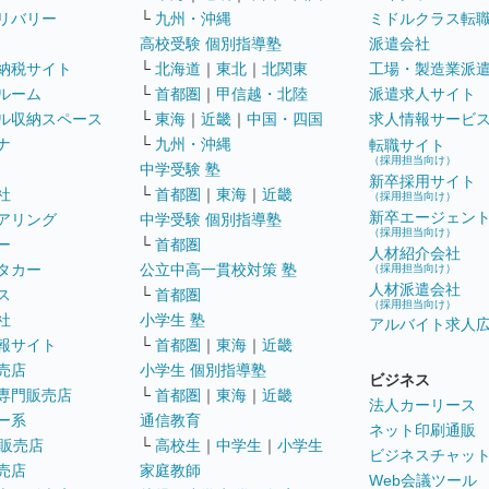
リバリー
└
九州・沖縄
ミドルクラス転
高校受験 個別指導塾
派遣会社
納税サイト
└
北海道
｜
東北
｜
北関東
工場・製造業派
ルーム
└
首都圏
｜
甲信越・北陸
派遣求人サイト
ル収納スペース
└
東海
｜
近畿
｜
中国・四国
求人情報サービ
ナ
└
九州・沖縄
転職サイト
（採用担当向け）
中学受験 塾
新卒採用サイト
社
└
首都圏
｜
東海
｜
近畿
（採用担当向け）
新卒エージェン
アリング
中学受験 個別指導塾
（採用担当向け）
ー
└
首都圏
人材紹介会社
タカー
公立中高一貫校対策 塾
（採用担当向け）
人材派遣会社
ス
└
首都圏
（採用担当向け）
社
小学生 塾
アルバイト求人
報サイト
└
首都圏
｜
東海
｜
近畿
売店
小学生 個別指導塾
ビジネス
専門販売店
└
首都圏
｜
東海
｜
近畿
法人カーリース
ー系
通信教育
ネット印刷通販
販売店
└
高校生
｜
中学生
｜
小学生
ビジネスチャッ
売店
家庭教師
Web会議ツール