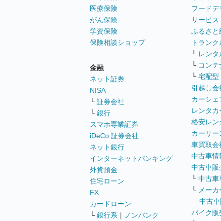
医療保険
フードデ
がん保険
サービス
学資保険
ふるさと
保険相談ショップ
トランク
└
レンタ
└
コンテ
金融
└
宅配型
ネット証券
引越し会
NISA
カーシェ
└
証券会社
レンタカ
└
銀行
格安レン
スマホ専業証券
カーリー
iDeCo 証券会社
車買取会
ネット銀行
中古車情
インターネットバンキング
中古車販
外貨預金
└
中古車
住宅ローン
└
メーカ
FX
中古車
カードローン
バイク販
└
銀行系
｜
ノンバンク