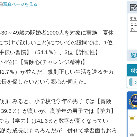
写真ページを見る
中
ここ
で､..
0～49歳の既婚者1000人を対象に実施。夏休
につけて欲しいこと)についての設問では、1位
伝い習慣】（54.1％）、3位【計画性】
記
以下4位に【冒険心(チャレンジ精神)】
特
（41.7％）が並んだ。規則正しい生活を送るチカ
成長を促したいという親心が伺えた。
別にみると、小学校低学年の男子では【冒険
（39.3％）が高いが、高学年の男子では【学力】
子でも【学力】は41.3％と数字が高くなってい
緒的な成長はもちろんだが、併せて学習面もおろ