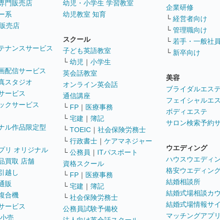
専門販売店
幼児・小学生 学習教室
企業研修
ー系
幼児教室 知育
└
経営者向け
販売店
└
管理職向け
スクール
└
若手・一般社
テナンスサービス
子ども英語教室
└
新卒向け
└
幼児
｜
小学生
画配信サービス
英会話教室
美容
真スタジオ
オンライン英会話
ブライダルエス
サービス
通信講座
フェイシャルエ
ックサービス
└
FP
｜
医療事務
ボディエステ
└
宅建
｜
簿記
サロン検索予約
ナル作品限定型
└
TOEIC
｜
社会保険労務士
└
行政書士
｜
ケアマネジャー
ウエディング
プリ オリジナル
└
公務員
｜
ITパスポート
ハウスウエディ
品買取 店舗
資格スクール
格安ウエディン
引越し
└
FP
｜
医療事務
結婚相談所
通販
└
宅建
｜
簿記
結婚式場相談カ
複合機
└
社会保険労務士
結婚式場情報サ
サービス
公務員試験予備校
マッチングアプ
 小売