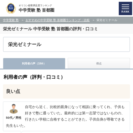
オリコン顧客満足度ランキング
中学受験 塾 首都圏
中学受験 塾
おすすめの中学受験 塾 首都圏ランキング・比較
栄光ゼミナール
栄光ゼミナール
中学受験 塾 首都圏の評判・口コミ
栄光ゼミナール
利用者の声（
18
）
得点
件
利用者の声（評判・口コミ）
良い点
自宅から近く、比較的親身になって相談に乗ってくれ、子供も
好きで塾に通っていた。最終的には第一志望ではないものの、
50代／男性
行きたい学校に合格することができた。子供自身が尊敬できる
先生もいた。