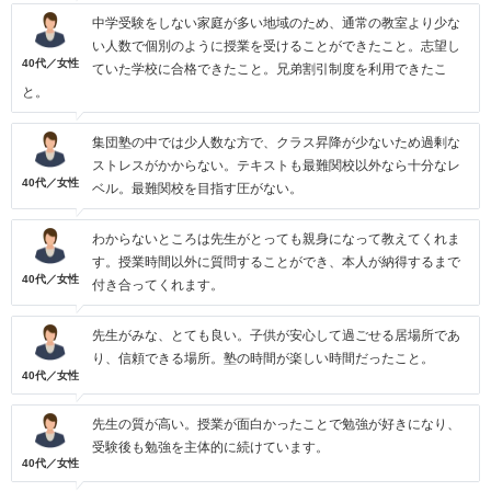
中学受験をしない家庭が多い地域のため、通常の教室より少な
い人数で個別のように授業を受けることができたこと。志望し
40代／女性
ていた学校に合格できたこと。兄弟割引制度を利用できたこ
と。
集団塾の中では少人数な方で、クラス昇降が少ないため過剰な
ストレスがかからない。テキストも最難関校以外なら十分なレ
40代／女性
ベル。最難関校を目指す圧がない。
わからないところは先生がとっても親身になって教えてくれま
す。授業時間以外に質問することができ、本人が納得するまで
40代／女性
付き合ってくれます。
先生がみな、とても良い。子供が安心して過ごせる居場所であ
り、信頼できる場所。塾の時間が楽しい時間だったこと。
40代／女性
先生の質が高い。授業が面白かったことで勉強が好きになり、
受験後も勉強を主体的に続けています。
40代／女性