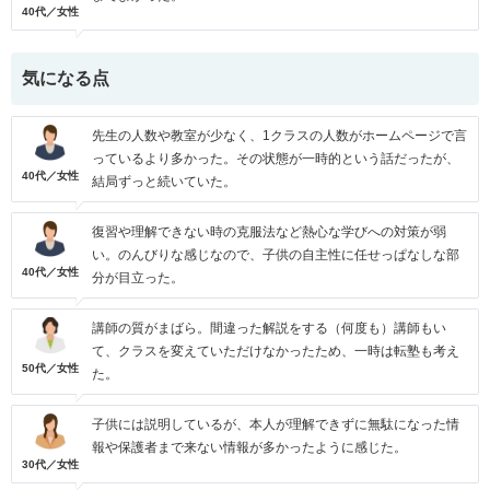
40代／女性
気になる点
先生の人数や教室が少なく、1クラスの人数がホームページで言
っているより多かった。その状態が一時的という話だったが、
40代／女性
結局ずっと続いていた。
復習や理解できない時の克服法など熱心な学びへの対策が弱
い。のんびりな感じなので、子供の自主性に任せっぱなしな部
40代／女性
分が目立った。
講師の質がまばら。間違った解説をする（何度も）講師もい
て、クラスを変えていただけなかったため、一時は転塾も考え
50代／女性
た。
子供には説明しているが、本人が理解できずに無駄になった情
報や保護者まで来ない情報が多かったように感じた。
30代／女性