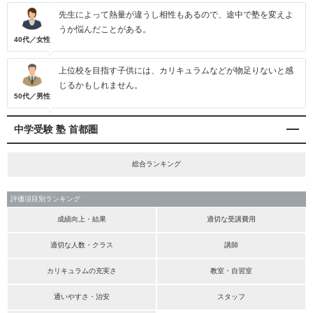
先生によって熱量が違うし相性もあるので、途中で塾を変えよ
うか悩んだことがある。
40代／女性
上位校を目指す子供には、カリキュラムなどが物足りないと感
じるかもしれません。
50代／男性
中学受験 塾 首都圏
総合ランキング
評価項目別ランキング
成績向上・結果
適切な受講費用
適切な人数・クラス
講師
カリキュラムの充実さ
教室・自習室
通いやすさ・治安
スタッフ