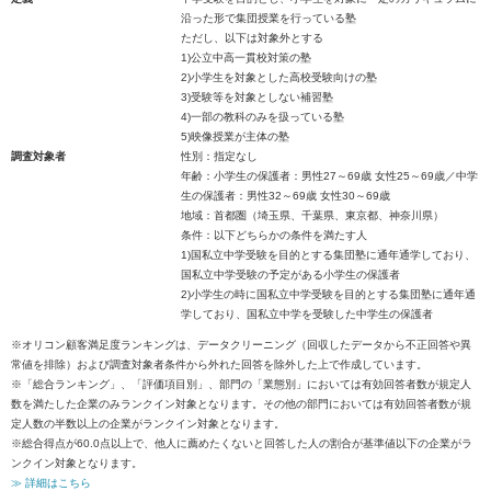
沿った形で集団授業を行っている塾
ただし、以下は対象外とする
1)公立中高一貫校対策の塾
2)小学生を対象とした高校受験向けの塾
3)受験等を対象としない補習塾
4)一部の教科のみを扱っている塾
5)映像授業が主体の塾
調査対象者
性別：指定なし
年齢：小学生の保護者：男性27～69歳 女性25～69歳／中学
生の保護者：男性32～69歳 女性30～69歳
地域：首都圏（埼玉県、千葉県、東京都、神奈川県）
条件：以下どちらかの条件を満たす人
1)国私立中学受験を目的とする集団塾に通年通学しており、
国私立中学受験の予定がある小学生の保護者
2)小学生の時に国私立中学受験を目的とする集団塾に通年通
学しており、国私立中学を受験した中学生の保護者
※オリコン顧客満足度ランキングは、データクリーニング（回収したデータから不正回答や異
常値を排除）および調査対象者条件から外れた回答を除外した上で作成しています。
※「総合ランキング」、「評価項目別」、部門の「業態別」においては有効回答者数が規定人
数を満たした企業のみランクイン対象となります。その他の部門においては有効回答者数が規
定人数の半数以上の企業がランクイン対象となります。
※総合得点が60.0点以上で、他人に薦めたくないと回答した人の割合が基準値以下の企業がラ
ンクイン対象となります。
≫ 詳細はこちら