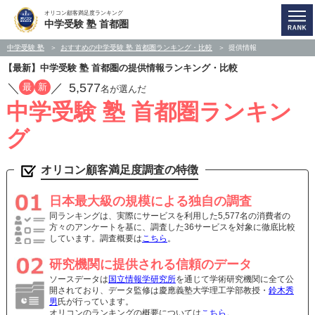
オリコン顧客満足度ランキング
中学受験 塾 首都圏
中学受験 塾
おすすめの中学受験 塾 首都圏ランキング・比較
提供情報
【最新】中学受験 塾 首都圏の提供情報ランキング・比較
／
／
5,577
最
新
名が選んだ
中学受験 塾 首都圏ランキン
グ
オリコン顧客満足度調査の特徴
日本最大級の規模による独自の調査
同ランキングは、実際にサービスを利用した5,577名の消費者の
方々のアンケートを基に、調査した36サービスを対象に徹底比較
しています。調査概要は
こちら
。
研究機関に提供される信頼のデータ
ソースデータは
国立情報学研究所
を通じて学術研究機関に全て公
開されており、データ監修は慶應義塾大学理工学部教授・
鈴木秀
男
氏が行っています。
オリコンのランキングの概要については
こちら
。