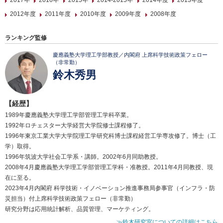
2017年
2016年
2015年
2014-2015年
2014年度
2013年度
2012年度
2011年度
2010年度
2009年度
2008年度
ランキング監修
慶應義塾大学理工学部教授／内閣府 上席科学技術政策フェロー
（非常勤）
鈴木秀男
【経歴】
1989年慶應義塾大学理工学部管理工学科卒業。
1992年ロチェスター大学経営大学院修士課程修了。
1996年東京工業大学大学院理工学研究科博士課程経営工学専攻修了。博士（工
学）取得。
1996年筑波大学社会工学系・講師。2002年6月同助教授。
2008年4月慶應義塾大学理工学部管理工学科・准教授。2011年4月同教授、現
在に至る。
2023年4月内閣府 科学技術・イノベーション推進事務局参事官（インフラ・防
災担当）付上席科学技術政策フェロー（非常勤）
研究分野は応用統計解析、品質管理、マーケティング。
≫鈴木研究室についての詳細はこちら