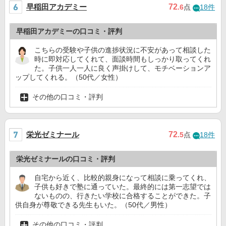
早稲田アカデミー
72
.6
点
18件
早稲田アカデミーの口コミ・評判
こちらの受験や子供の進捗状況に不安があって相談した
時に即対応してくれて、面談時間もしっかり取ってくれ
た。子供一人一人に良く声掛けして、モチベーションア
ップしてくれる。（50代／女性）
その他の口コミ・評判
栄光ゼミナール
72
.5
点
18件
栄光ゼミナールの口コミ・評判
自宅から近く、比較的親身になって相談に乗ってくれ、
子供も好きで塾に通っていた。最終的には第一志望では
ないものの、行きたい学校に合格することができた。子
供自身が尊敬できる先生もいた。（50代／男性）
その他の口コミ・評判