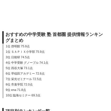
おすすめの中学受験 塾 首都圏 提供情報ランキン
グまとめ
1位 啓明館 75.9点
1位 ＳＡＰＩＸ小学部 75.9点
3位 日能研 74.5点
4位 中学受験 グノーブル 74.1点
5位 四谷大塚 73.1点
6位 早稲田アカデミー 72.6点
7位 栄光ゼミナール 72.5点
8位 市進学院 72.0点
9位 ena 71.8点
10位 臨海セミナー 69.3点