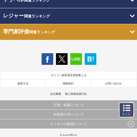
関連ランキング
レジャー
関連ランキング
専門家評価
関連ランキング
オリコン顧客満足度調査とは
調査方法
掲載規約
お問い合わせ
会社概要
個人情報保護方針
引用・転載について
もくじ
利用者の声について
当サイトで公開されている情報（文字、写真、イラスト、画像データ等）及びこれらの配置・
編集および構造などについての著作権は株式会社oricon MEに帰属しております。
クッキーの使用について
当サイトに掲載している内容はすべてサービスの利用者が提出された見解・感想です。
これらの情報を権利者の許可なく無断転載・複製などの二次利用を行うことは固く禁じており
弊社が内容について正確性を含め一切保証するものではありません。
ます。
このサイトでは Cookie を使用して、ユーザーに合わせたコンテンツや広告の表示、ソーシャル
© oricon ME inc.
弊社の見解・ 意見ではないことをご理解いただいた上でご覧ください。