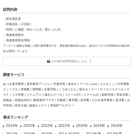
設問内容
・総合満足度
・評価項目（小項目）
・利用した感想（良かった点・悪かった点）
・他者推奨意向
・他者推奨意向理由
アンケート調査を実施した際の質問事項です。満足度評価項目のほか、該当サービスの利用状況や検討内
容を質問しています。
その他の設問内容はこちら
調査サービス
あづま進学教室 | 進学教室アントレ | 市進学院 | 栄光ゼミナール | ena | エルカミノ | 中学受験
グノーブル | 啓進塾 | 啓明館 | 京葉学院 | こうゆうかん | 国大セミナー | サイエイスクール | Ｓ
ＡＰＩＸ小学部 | ジーニアス | 城北スクール | スクールFC | スクール21 | 創研学院 | 早友学院 |
鉄能会／鉄能会NEO | 東葛進学プラザ | 日能研 | 希学園 | 浜学園 | ひのき進学教室 | 茗渓塾 | 山
手学院 | 四谷大塚 | 臨海セミナー | 早稲田アカデミー
過去ランキング
2024年
2023年
2022年
2021年
2020年
2019年
2018年