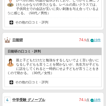
レベルの高い問題が提供されており、しっかりと身につ
けたらかなりの学力となる。レベルの高いクラスでは、
子供同士での会話が互いに良い刺激を与え合っているよ
うに感じる。（50代／男性）
その他の口コミ・評判
日能研
74
.5
点
19件
日能研の口コミ・評判
親と子どもだけだと勉強をするしないでよく言い合いに
なるし子どもも言うことを聞かないが、先生方が子ども
に話をしてくれると一時的にせよ子どもが言うことをき
くので助かる。（30代／女性）
その他の口コミ・評判
中学受験 グノーブル
74
.1
点
18件