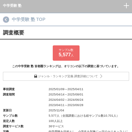
中学受験 塾
中学受験 塾 TOP
調査概要
サンプル数
5,577
人
この中学受験 塾 首都圏ランキングは、オリコンの以下の調査に基づいています。
ジャンル・ランキング定義 調査詳細について
事前調査
2025/01/09～2025/04/11
調査期間
2025/04/14～2025/08/01
2024/04/02～2024/06/24
2023/04/11～2023/06/28
更新日
2025/11/04
サンプル数
5,577人（全国調査における総サンプル数10,701人）
規定人数
100人以上
調査サービス数
36サービス
定義
中学受験を目的とし、小学生を対象に一定のカリキュラムに