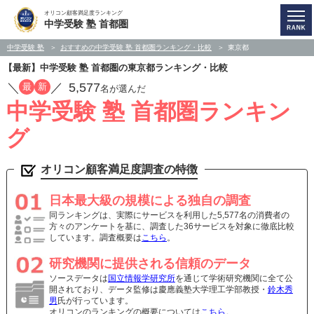
オリコン顧客満足度ランキング
中学受験 塾 首都圏
中学受験 塾
おすすめの中学受験 塾 首都圏ランキング・比較
東京都
【最新】中学受験 塾 首都圏の東京都ランキング・比較
／
／
5,577
最
新
名が選んだ
中学受験 塾 首都圏ランキン
グ
オリコン顧客満足度調査の特徴
日本最大級の規模による独自の調査
同ランキングは、実際にサービスを利用した5,577名の消費者の
方々のアンケートを基に、調査した36サービスを対象に徹底比較
しています。調査概要は
こちら
。
研究機関に提供される信頼のデータ
ソースデータは
国立情報学研究所
を通じて学術研究機関に全て公
開されており、データ監修は慶應義塾大学理工学部教授・
鈴木秀
男
氏が行っています。
オリコンのランキングの概要については
こちら
。