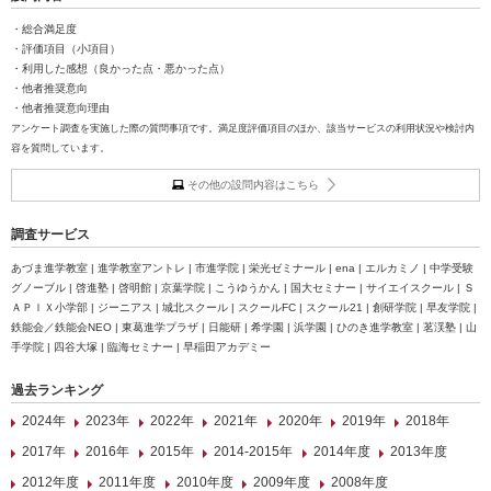
・総合満足度
・評価項目（小項目）
・利用した感想（良かった点・悪かった点）
・他者推奨意向
・他者推奨意向理由
アンケート調査を実施した際の質問事項です。満足度評価項目のほか、該当サービスの利用状況や検討内
容を質問しています。
その他の設問内容はこちら
調査サービス
あづま進学教室 | 進学教室アントレ | 市進学院 | 栄光ゼミナール | ena | エルカミノ | 中学受験
グノーブル | 啓進塾 | 啓明館 | 京葉学院 | こうゆうかん | 国大セミナー | サイエイスクール | Ｓ
ＡＰＩＸ小学部 | ジーニアス | 城北スクール | スクールFC | スクール21 | 創研学院 | 早友学院 |
鉄能会／鉄能会NEO | 東葛進学プラザ | 日能研 | 希学園 | 浜学園 | ひのき進学教室 | 茗渓塾 | 山
手学院 | 四谷大塚 | 臨海セミナー | 早稲田アカデミー
過去ランキング
2024年
2023年
2022年
2021年
2020年
2019年
2018年
2017年
2016年
2015年
2014-2015年
2014年度
2013年度
2012年度
2011年度
2010年度
2009年度
2008年度