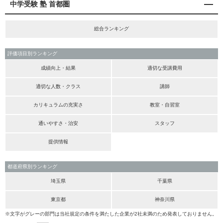
中学受験 塾 首都圏
総合ランキング
評価項目別ランキング
成績向上・結果
適切な受講費用
適切な人数・クラス
講師
カリキュラムの充実さ
教室・自習室
通いやすさ・治安
スタッフ
提供情報
都道府県別ランキング
埼玉県
千葉県
東京都
神奈川県
※文字がグレーの部門は当社規定の条件を満たした企業が2社未満のため発表しておりません。