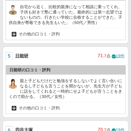
自宅から近く、比較的親身になって相談に乗ってくれ、
子供も好きで塾に通っていた。最終的には第一志望では
ないものの、行きたい学校に合格することができた。子
供自身が尊敬できる先生もいた。（50代／男性）
その他の口コミ・評判
日能研
71
.7
点
19件
日能研の口コミ・評判
親と子どもだけだと勉強をするしないでよく言い合いに
なるし子どもも言うことを聞かないが、先生方が子ども
に話をしてくれると一時的にせよ子どもが言うことをき
くので助かる。（30代／女性）
その他の口コミ・評判
四谷大塚
70
.7
点
19件