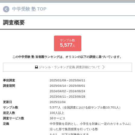
中学受験 塾 TOP
調査概要
サンプル数
5,577
人
この中学受験 塾 首都圏ランキングは、オリコンの以下の調査に基づいています。
ジャンル・ランキング定義 調査詳細について
事前調査
2025/01/09～2025/04/11
調査期間
2025/04/14～2025/08/01
2024/04/02～2024/06/24
2023/04/11～2023/06/28
更新日
2025/11/04
サンプル数
5,577人（全国調査における総サンプル数10,701人）
規定人数
100人以上
調査サービス数
36サービス
定義
中学受験を目的とし、小学生を対象に一定のカリキュラムに
沿った形で集団授業を行っている塾
ただし、以下は対象外とする