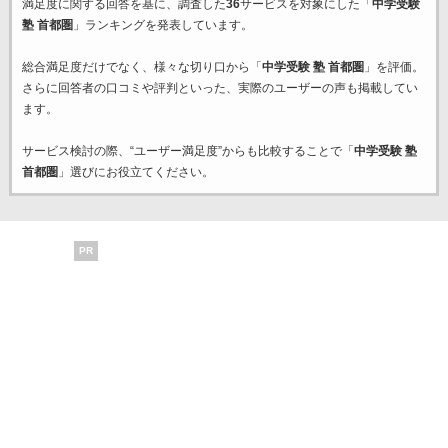
満足度に関する回答を基に、調査した
36
サービスを対象にした「
中学受験
塾 首都圏
」ランキングを発表しています。
総合満足度だけでなく、様々な切り口から「
中学受験 塾 首都圏
」を評価。
さらに回答者の口コミや評判といった、実際のユーザーの声も掲載してい
ます。
サービス検討の際、“ユーザー満足度”からも比較することで「
中学受験 塾
首都圏
」選びにお役立てください。
PR