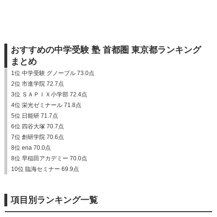
おすすめの中学受験 塾 首都圏 東京都ランキング
まとめ
1位 中学受験 グノーブル 73.0点
2位 市進学院 72.7点
3位 ＳＡＰＩＸ小学部 72.4点
4位 栄光ゼミナール 71.8点
5位 日能研 71.7点
6位 四谷大塚 70.7点
7位 創研学院 70.6点
8位 ena 70.0点
8位 早稲田アカデミー 70.0点
10位 臨海セミナー 69.9点
項目別ランキング一覧