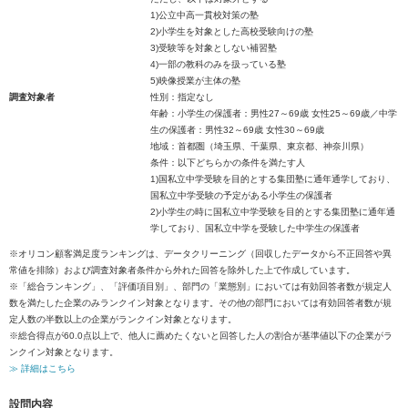
1)公立中高一貫校対策の塾
2)小学生を対象とした高校受験向けの塾
3)受験等を対象としない補習塾
4)一部の教科のみを扱っている塾
5)映像授業が主体の塾
調査対象者
性別：指定なし
年齢：小学生の保護者：男性27～69歳 女性25～69歳／中学
生の保護者：男性32～69歳 女性30～69歳
地域：首都圏（埼玉県、千葉県、東京都、神奈川県）
条件：以下どちらかの条件を満たす人
1)国私立中学受験を目的とする集団塾に通年通学しており、
国私立中学受験の予定がある小学生の保護者
2)小学生の時に国私立中学受験を目的とする集団塾に通年通
学しており、国私立中学を受験した中学生の保護者
※オリコン顧客満足度ランキングは、データクリーニング（回収したデータから不正回答や異
常値を排除）および調査対象者条件から外れた回答を除外した上で作成しています。
※「総合ランキング」、「評価項目別」、部門の「業態別」においては有効回答者数が規定人
数を満たした企業のみランクイン対象となります。その他の部門においては有効回答者数が規
定人数の半数以上の企業がランクイン対象となります。
※総合得点が60.0点以上で、他人に薦めたくないと回答した人の割合が基準値以下の企業がラ
ンクイン対象となります。
≫ 詳細はこちら
設問内容