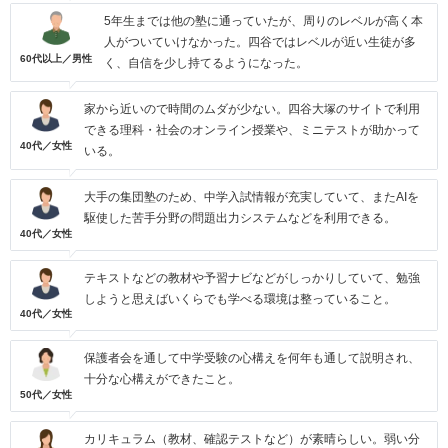
5年生までは他の塾に通っていたが、周りのレベルが高く本
人がついていけなかった。四谷ではレベルが近い生徒が多
60代以上／男性
く、自信を少し持てるようになった。
家から近いので時間のムダが少ない。四谷大塚のサイトで利用
できる理科・社会のオンライン授業や、ミニテストが助かって
40代／女性
いる。
大手の集団塾のため、中学入試情報が充実していて、またAIを
駆使した苦手分野の問題出力システムなどを利用できる。
40代／女性
テキストなどの教材や予習ナビなどがしっかりしていて、勉強
しようと思えばいくらでも学べる環境は整っていること。
40代／女性
保護者会を通して中学受験の心構えを何年も通して説明され、
十分な心構えができたこと。
50代／女性
カリキュラム（教材、確認テストなど）が素晴らしい。弱い分