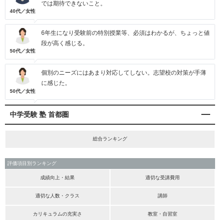
では期待できないこと。
40代／女性
6年生になり受験前の特別授業等、必須はわかるが、ちょっと値
段が高く感じる。
50代／女性
個別のニーズにはあまり対応してしない。志望校の対策が手薄
に感じた。
50代／女性
中学受験 塾 首都圏
総合ランキング
評価項目別ランキング
成績向上・結果
適切な受講費用
適切な人数・クラス
講師
カリキュラムの充実さ
教室・自習室