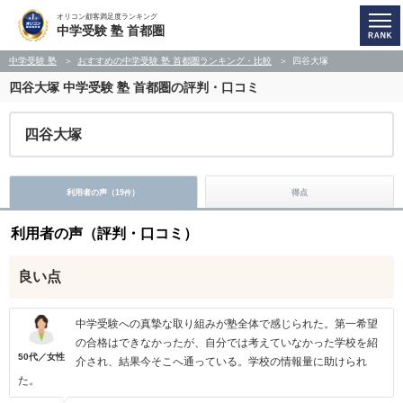
オリコン顧客満足度ランキング
中学受験 塾 首都圏
中学受験 塾
おすすめの中学受験 塾 首都圏ランキング・比較
四谷大塚
四谷大塚
中学受験 塾 首都圏の評判・口コミ
四谷大塚
利用者の声（
19
）
得点
件
利用者の声（評判・口コミ）
良い点
中学受験への真摯な取り組みが塾全体で感じられた。第一希望
の合格はできなかったが、自分では考えていなかった学校を紹
50代／女性
介され、結果今そこへ通っている。学校の情報量に助けられ
た。