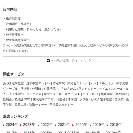
設問内容
・総合満足度
・評価項目（小項目）
・利用した感想（良かった点・悪かった点）
・他者推奨意向
・他者推奨意向理由
アンケート調査を実施した際の質問事項です。満足度評価項目のほか、該当サービスの利用状況や検討内
容を質問しています。
その他の設問内容はこちら
調査サービス
あづま進学教室 | 進学教室アントレ | 市進学院 | 栄光ゼミナール | ena | エルカミノ | 中学受験
グノーブル | 啓進塾 | 啓明館 | 京葉学院 | こうゆうかん | 国大セミナー | サイエイスクール | Ｓ
ＡＰＩＸ小学部 | ジーニアス | 城北スクール | スクールFC | スクール21 | 創研学院 | 早友学院 |
鉄能会／鉄能会NEO | 東葛進学プラザ | 日能研 | 希学園 | 浜学園 | ひのき進学教室 | 茗渓塾 | 山
手学院 | 四谷大塚 | 臨海セミナー | 早稲田アカデミー
過去ランキング
2024年
2023年
2022年
2021年
2020年
2019年
2018年