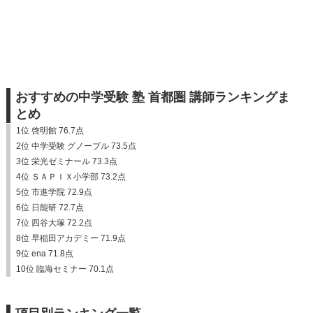
おすすめの中学受験 塾 首都圏 講師ランキングま
とめ
1位 啓明館 76.7点
2位 中学受験 グノーブル 73.5点
3位 栄光ゼミナール 73.3点
4位 ＳＡＰＩＸ小学部 73.2点
5位 市進学院 72.9点
6位 日能研 72.7点
7位 四谷大塚 72.2点
8位 早稲田アカデミー 71.9点
9位 ena 71.8点
10位 臨海セミナー 70.1点