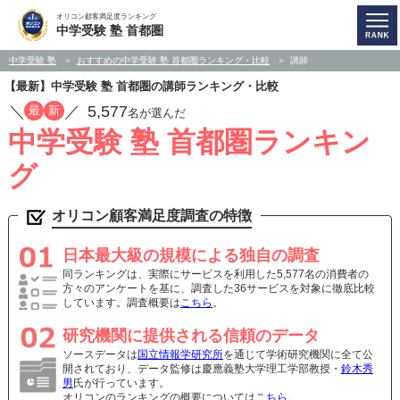
オリコン顧客満足度ランキング
中学受験 塾 首都圏
中学受験 塾
おすすめの中学受験 塾 首都圏ランキング・比較
講師
【最新】中学受験 塾 首都圏の講師ランキング・比較
／
／
5,577
最
新
名が選んだ
中学受験 塾 首都圏ランキン
グ
オリコン顧客満足度調査の特徴
日本最大級の規模による独自の調査
同ランキングは、実際にサービスを利用した5,577名の消費者の
方々のアンケートを基に、調査した36サービスを対象に徹底比較
しています。調査概要は
こちら
。
研究機関に提供される信頼のデータ
ソースデータは
国立情報学研究所
を通じて学術研究機関に全て公
開されており、データ監修は慶應義塾大学理工学部教授・
鈴木秀
男
氏が行っています。
オリコンのランキングの概要については
こちら
。