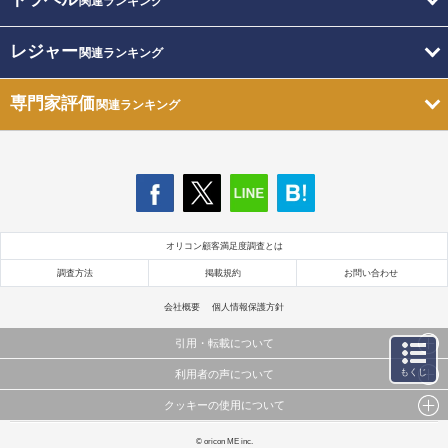
関連ランキング
レジャー
関連ランキング
専門家評価
関連ランキング
オリコン顧客満足度調査とは
調査方法
掲載規約
お問い合わせ
会社概要
個人情報保護方針
引用・転載について
もくじ
利用者の声について
当サイトで公開されている情報（文字、写真、イラスト、画像データ等）及びこれらの配置・
編集および構造などについての著作権は株式会社oricon MEに帰属しております。
クッキーの使用について
当サイトに掲載している内容はすべてサービスの利用者が提出された見解・感想です。
これらの情報を権利者の許可なく無断転載・複製などの二次利用を行うことは固く禁じており
弊社が内容について正確性を含め一切保証するものではありません。
ます。
このサイトでは Cookie を使用して、ユーザーに合わせたコンテンツや広告の表示、ソーシャル
© oricon ME inc.
弊社の見解・ 意見ではないことをご理解いただいた上でご覧ください。