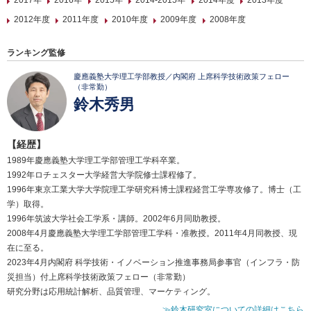
2017年
2016年
2015年
2014-2015年
2014年度
2013年度
2012年度
2011年度
2010年度
2009年度
2008年度
ランキング監修
慶應義塾大学理工学部教授／内閣府 上席科学技術政策フェロー
（非常勤）
鈴木秀男
【経歴】
1989年慶應義塾大学理工学部管理工学科卒業。
1992年ロチェスター大学経営大学院修士課程修了。
1996年東京工業大学大学院理工学研究科博士課程経営工学専攻修了。博士（工
学）取得。
1996年筑波大学社会工学系・講師。2002年6月同助教授。
2008年4月慶應義塾大学理工学部管理工学科・准教授。2011年4月同教授、現
在に至る。
2023年4月内閣府 科学技術・イノベーション推進事務局参事官（インフラ・防
災担当）付上席科学技術政策フェロー（非常勤）
研究分野は応用統計解析、品質管理、マーケティング。
≫鈴木研究室についての詳細はこちら