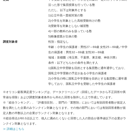
沿った形で集団授業を行っている塾
ただし、以下は対象外とする
1)公立中高一貫校対策の塾
2)小学生を対象とした高校受験向けの塾
3)受験等を対象としない補習塾
4)一部の教科のみを扱っている塾
5)映像授業が主体の塾
調査対象者
性別：指定なし
年齢：小学生の保護者：男性27～69歳 女性25～69歳／中学
生の保護者：男性32～69歳 女性30～69歳
地域：首都圏（埼玉県、千葉県、東京都、神奈川県）
条件：以下どちらかの条件を満たす人
1)国私立中学受験を目的とする集団塾に通年通学しており、
国私立中学受験の予定がある小学生の保護者
2)小学生の時に国私立中学受験を目的とする集団塾に通年通
学しており、国私立中学を受験した中学生の保護者
※オリコン顧客満足度ランキングは、データクリーニング（回収したデータから不正回答や異
常値を排除）および調査対象者条件から外れた回答を除外した上で作成しています。
※「総合ランキング」、「評価項目別」、部門の「業態別」においては有効回答者数が規定人
数を満たした企業のみランクイン対象となります。その他の部門においては有効回答者数が規
定人数の半数以上の企業がランクイン対象となります。
※総合得点が60.0点以上で、他人に薦めたくないと回答した人の割合が基準値以下の企業がラ
ンクイン対象となります。
≫ 詳細はこちら