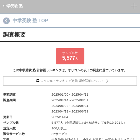
中学受験 塾
中学受験 塾 TOP
調査概要
サンプル数
5,577
人
この中学受験 塾 首都圏ランキングは、オリコンの以下の調査に基づいています。
ジャンル・ランキング定義 調査詳細について
事前調査
2025/01/09～2025/04/11
調査期間
2025/04/14～2025/08/01
2024/04/02～2024/06/24
2023/04/11～2023/06/28
更新日
2025/11/04
サンプル数
5,577人（全国調査における総サンプル数10,701人）
規定人数
100人以上
調査サービス数
36サービス
定義
中学受験を目的とし、小学生を対象に一定のカリキュラムに