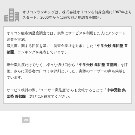
オリコンランキングは、株式会社オリコンを前身企業に1967年より
スタート。2006年からは顧客満足度調査を開始。
オリコン顧客満足度調査では、実際にサービスを利用した
人にアンケート
調査を実施。
満足度に関する回答を基に、調査企業
社を対象にした「
中学受験 集団塾 首
都圏
」ランキングを発表しています。
総合満足度だけでなく、様々な切り口から「
中学受験 集団塾 首都圏
」を評
価。さらに回答者の口コミや評判といった、実際のユーザーの声も掲載し
ています。
サービス検討の際、“ユーザー満足度”からも比較することで「
中学受験 集
団塾 首都圏
」選びにお役立てください。
PR