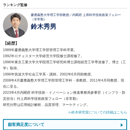
ランキング監修
慶應義塾大学理工学部教授／内閣府 上席科学技術政策フェロー
（非常勤）
鈴木秀男
【経歴】
1989年慶應義塾大学理工学部管理工学科卒業。
1992年ロチェスター大学経営大学院修士課程修了。
1996年東京工業大学大学院理工学研究科博士課程経営工学専攻修了。博士（工
学）取得。
1996年筑波大学社会工学系・講師。2002年6月同助教授。
2008年4月慶應義塾大学理工学部管理工学科・准教授。2011年4月同教授、現
在に至る。
2023年4月内閣府 科学技術・イノベーション推進事務局参事官（インフラ・防
災担当）付上席科学技術政策フェロー（非常勤）
研究分野は応用統計解析、品質管理、マーケティング。
≫鈴木研究室についての詳細はこちら
顧客満足度について