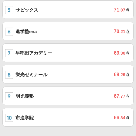
サピックス
71
.07
点
進学塾ena
70
.21
点
早稲田アカデミー
69
.30
点
栄光ゼミナール
69
.29
点
明光義塾
67
.77
点
市進学院
66
.84
点