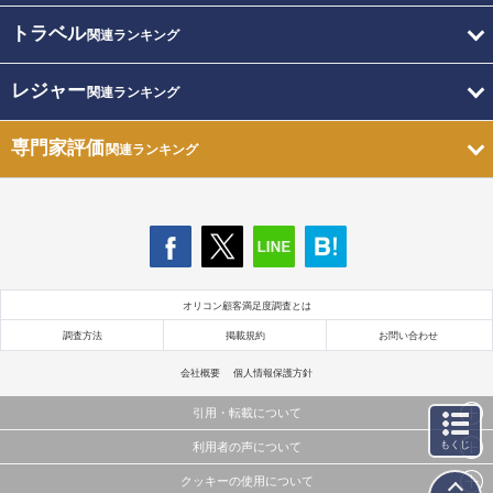
トラベル
関連ランキング
レジャー
関連ランキング
専門家評価
関連ランキング
オリコン顧客満足度調査とは
調査方法
掲載規約
お問い合わせ
会社概要
個人情報保護方針
引用・転載について
もくじ
利用者の声について
当サイトで公開されている情報（文字、写真、イラスト、画像データ等）及びこれらの配置・
編集および構造などについての著作権は株式会社oricon MEに帰属しております。
クッキーの使用について
当サイトに掲載している内容はすべてサービスの利用者が提出された見解・感想です。
これらの情報を権利者の許可なく無断転載・複製などの二次利用を行うことは固く禁じており