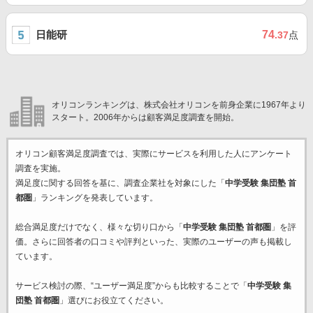
日能研
74
.37
点
オリコンランキングは、株式会社オリコンを前身企業に1967年より
スタート。2006年からは顧客満足度調査を開始。
オリコン顧客満足度調査では、実際にサービスを利用した
人にアンケート
調査を実施。
満足度に関する回答を基に、調査企業
社を対象にした「
中学受験 集団塾 首
都圏
」ランキングを発表しています。
総合満足度だけでなく、様々な切り口から「
中学受験 集団塾 首都圏
」を評
価。さらに回答者の口コミや評判といった、実際のユーザーの声も掲載し
ています。
サービス検討の際、“ユーザー満足度”からも比較することで「
中学受験 集
団塾 首都圏
」選びにお役立てください。