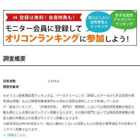
調査概要
回答者数
1,574人
調査対象者
※オリコン顧客満足度ランキングは、データクリーニング（回収したデータから不正回答や異
常値を排除）および調査対象者条件から外れた回答を除外した上で作成しています。
※「総合ランキング」、「評価項目別」、部門の「業態別」においては有効回答者数が規定人
数を満たした企業のみランクイン対象となります。その他の部門においては有効回答者数が規
定人数の半数以上の企業がランクイン対象となります。
※総合得点が60.00点以上で、他人に薦めたくないと回答した人の割合が基準値以下の企業がラ
ンクイン対象となります。
≫ 詳細はこちら