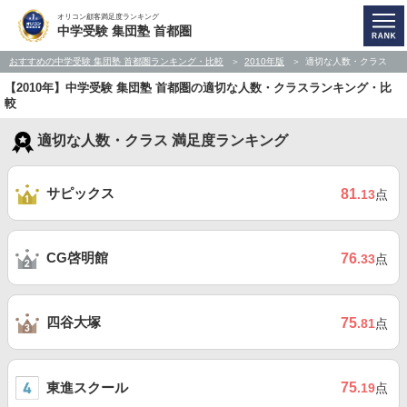
オリコン顧客満足度ランキング
中学受験 集団塾 首都圏
おすすめの中学受験 集団塾 首都圏ランキング・比較
2010年版
適切な人数・クラス
【2010年】中学受験 集団塾 首都圏の適切な人数・クラスランキング・比
較
適切な人数・クラス 満足度ランキング
サピックス
81
.13
点
CG啓明館
76
.33
点
四谷大塚
75
.81
点
東進スクール
75
.19
点