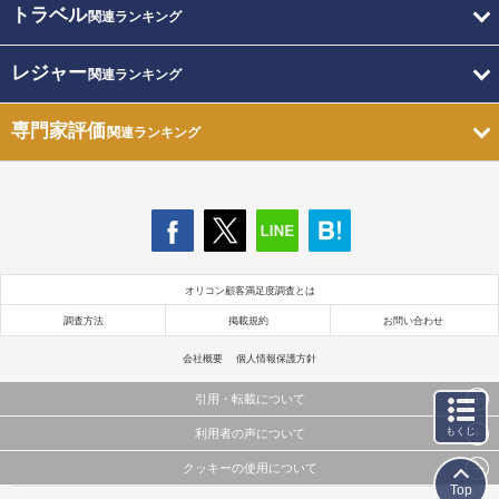
トラベル
関連ランキング
レジャー
関連ランキング
専門家評価
関連ランキング
オリコン顧客満足度調査とは
調査方法
掲載規約
お問い合わせ
会社概要
個人情報保護方針
引用・転載について
もくじ
利用者の声について
当サイトで公開されている情報（文字、写真、イラスト、画像データ等）及びこれらの配置・
編集および構造などについての著作権は株式会社oricon MEに帰属しております。
クッキーの使用について
当サイトに掲載している内容はすべてサービスの利用者が提出された見解・感想です。
これらの情報を権利者の許可なく無断転載・複製などの二次利用を行うことは固く禁じており
Top
弊社が内容について正確性を含め一切保証するものではありません。
ます。