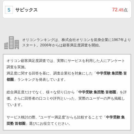
サピックス
72
.45
点
オリコンランキングは、株式会社オリコンを前身企業に1967年より
スタート。2006年からは顧客満足度調査を開始。
オリコン顧客満足度調査では、実際にサービスを利用した
人にアンケート
調査を実施。
満足度に関する回答を基に、調査企業
社を対象にした「
中学受験 集団塾 首
都圏
」ランキングを発表しています。
総合満足度だけでなく、様々な切り口から「
中学受験 集団塾 首都圏
」を評
価。さらに回答者の口コミや評判といった、実際のユーザーの声も掲載し
ています。
サービス検討の際、“ユーザー満足度”からも比較することで「
中学受験 集
団塾 首都圏
」選びにお役立てください。