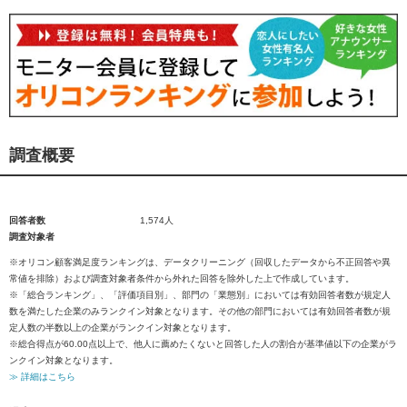
調査概要
回答者数
1,574人
調査対象者
※オリコン顧客満足度ランキングは、データクリーニング（回収したデータから不正回答や異
常値を排除）および調査対象者条件から外れた回答を除外した上で作成しています。
※「総合ランキング」、「評価項目別」、部門の「業態別」においては有効回答者数が規定人
数を満たした企業のみランクイン対象となります。その他の部門においては有効回答者数が規
定人数の半数以上の企業がランクイン対象となります。
※総合得点が60.00点以上で、他人に薦めたくないと回答した人の割合が基準値以下の企業がラ
ンクイン対象となります。
≫ 詳細はこちら