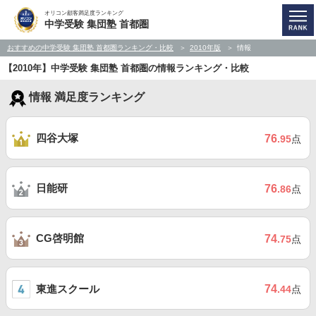
オリコン顧客満足度ランキング
中学受験 集団塾 首都圏
おすすめの中学受験 集団塾 首都圏ランキング・比較
2010年版
情報
【2010年】中学受験 集団塾 首都圏の情報ランキング・比較
情報 満足度ランキング
四谷大塚
76
.95
点
日能研
76
.86
点
CG啓明館
74
.75
点
東進スクール
74
.44
点