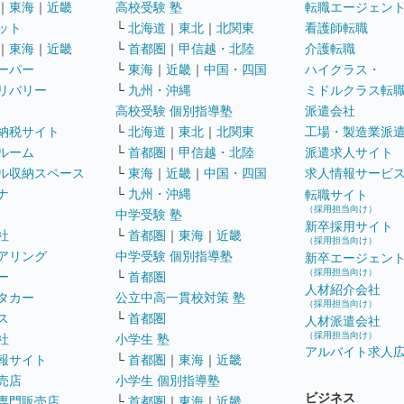
｜
東海
｜
近畿
高校受験 塾
転職エージェン
ット
└
北海道
｜
東北
｜
北関東
看護師転職
｜
東海
｜
近畿
└
首都圏
｜
甲信越・北陸
介護転職
ーパー
└
東海
｜
近畿
｜
中国・四国
ハイクラス・
リバリー
└
九州・沖縄
ミドルクラス転
高校受験 個別指導塾
派遣会社
納税サイト
└
北海道
｜
東北
｜
北関東
工場・製造業派
ルーム
└
首都圏
｜
甲信越・北陸
派遣求人サイト
ル収納スペース
└
東海
｜
近畿
｜
中国・四国
求人情報サービ
ナ
└
九州・沖縄
転職サイト
（採用担当向け）
中学受験 塾
新卒採用サイト
社
└
首都圏
｜
東海
｜
近畿
（採用担当向け）
アリング
中学受験 個別指導塾
新卒エージェン
（採用担当向け）
ー
└
首都圏
人材紹介会社
タカー
公立中高一貫校対策 塾
（採用担当向け）
ス
└
首都圏
人材派遣会社
（採用担当向け）
社
小学生 塾
アルバイト求人
報サイト
└
首都圏
｜
東海
｜
近畿
売店
小学生 個別指導塾
ビジネス
専門販売店
└
首都圏
｜
東海
｜
近畿