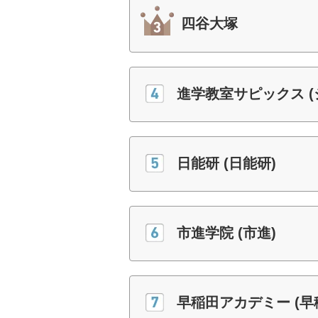
四谷大塚
進学教室サピックス 
日能研 (日能研)
市進学院 (市進)
早稲田アカデミー (早