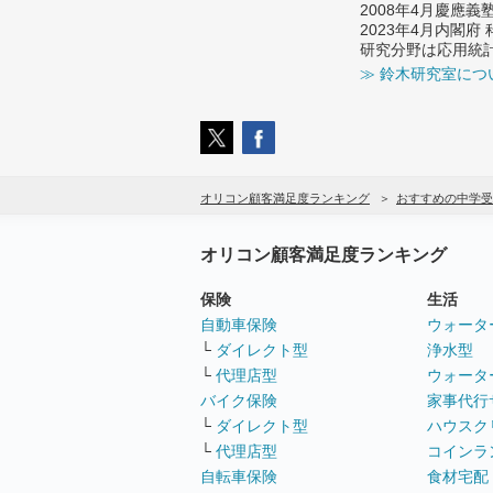
2008年4月慶應
2023年4月内閣
研究分野は応用統
≫ 鈴木研究室につ
オリコン顧客満足度ランキング
おすすめの中学受
オリコン顧客満足度ランキング
保険
生活
自動車保険
ウォータ
└
ダイレクト型
浄水型
└
代理店型
ウォータ
バイク保険
家事代行
└
ダイレクト型
ハウスク
└
代理店型
コインラ
自転車保険
食材宅配