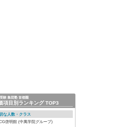
受験 集団塾 首都圏
価項目別ランキング TOP3
切な人数・クラス
CG啓明館 (中萬学院グループ)