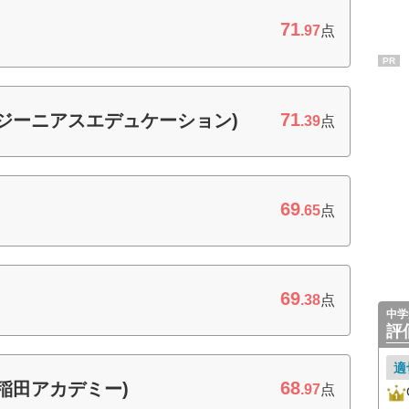
71
.97
点
PR
71
(ジーニアスエデュケーション)
.39
点
69
.65
点
69
.38
点
中学
評
適
68
稲田アカデミー)
.97
点