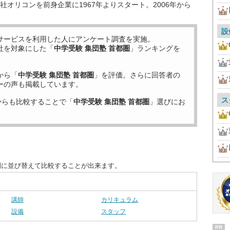
オリコンを前身企業に1967年よりスタート。2006年から
設
サービスを利用した
人にアンケート調査を実施。
社を対象にした「
中学受験 集団塾 首都圏
」ランキングを
から「
中学受験 集団塾 首都圏
」を評価。さらに回答者の
ーの声も掲載しています。
ス
からも比較することで「
中学受験 集団塾 首都圏
」選びにお
別に並び替えて比較することが出来ます。
講師
カリキュラム
設備
スタッフ
PR