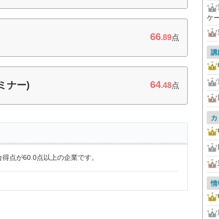
ケー
66
)
.89
点
講
64
ミナー)
.48
点
カ
得点が60.0点以上の企業です。
情