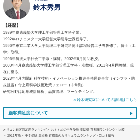
鈴木秀男
【経歴】
1989年慶應義塾大学理工学部管理工学科卒業。
1992年ロチェスター大学経営大学院修士課程修了。
1996年東京工業大学大学院理工学研究科博士課程経営工学専攻修了。博士（工
学）取得。
1996年筑波大学社会工学系・講師。2002年6月同助教授。
2008年4月慶應義塾大学理工学部管理工学科・准教授。2011年4月同教授、現
在に至る。
2023年4月内閣府 科学技術・イノベーション推進事務局参事官（インフラ・防
災担当）付上席科学技術政策フェロー（非常勤）
研究分野は応用統計解析、品質管理、マーケティング。
≫鈴木研究室についての詳細はこちら
顧客満足度について
オリコン顧客満足度ランキング
おすすめの中学受験 集団塾 首都圏ランキング・比較
2011年版
中学受験 集団塾 首都圏のカリキュラムランキング・口コミ情報