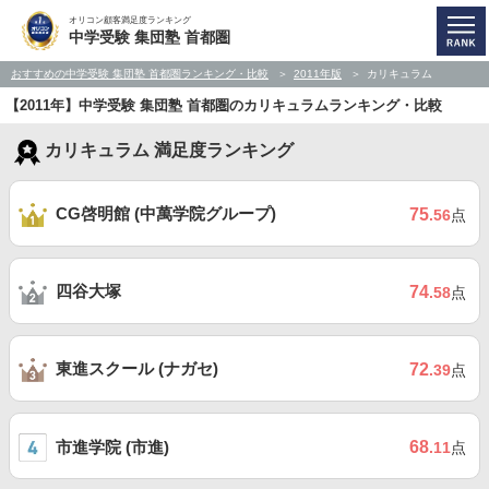
オリコン顧客満足度ランキング
中学受験 集団塾 首都圏
おすすめの中学受験 集団塾 首都圏ランキング・比較
2011年版
カリキュラム
【2011年】中学受験 集団塾 首都圏のカリキュラムランキング・比較
カリキュラム 満足度ランキング
CG啓明館 (中萬学院グループ)
75
.56
点
四谷大塚
74
.58
点
東進スクール (ナガセ)
72
.39
点
市進学院 (市進)
68
.11
点