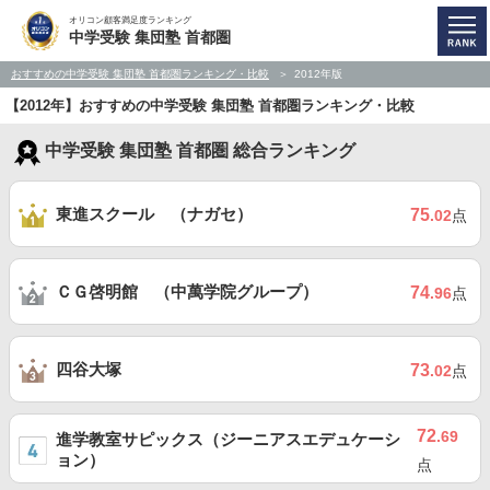
オリコン顧客満足度ランキング
中学受験 集団塾 首都圏
おすすめの中学受験 集団塾 首都圏ランキング・比較
2012年版
【2012年】おすすめの中学受験 集団塾 首都圏ランキング・比較
中学受験 集団塾 首都圏 総合ランキング
東進スクール （ナガセ）
75
.02
点
ＣＧ啓明館 （中萬学院グループ）
74
.96
点
四谷大塚
73
.02
点
72
.69
進学教室サピックス（ジーニアスエデュケーシ
ョン）
点