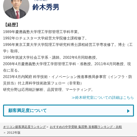
鈴木秀男
【経歴】
1989年慶應義塾大学理工学部管理工学科卒業。
1992年ロチェスター大学経営大学院修士課程修了。
1996年東京工業大学大学院理工学研究科博士課程経営工学専攻修了。博士（工
学）取得。
1996年筑波大学社会工学系・講師。2002年6月同助教授。
2008年4月慶應義塾大学理工学部管理工学科・准教授。2011年4月同教授、現
在に至る。
2023年4月内閣府 科学技術・イノベーション推進事務局参事官（インフラ・防
災担当）付上席科学技術政策フェロー（非常勤）
研究分野は応用統計解析、品質管理、マーケティング。
≫鈴木研究室についての詳細はこちら
顧客満足度について
オリコン顧客満足度ランキング
おすすめの中学受験 集団塾 首都圏ランキング・比較
2012年版