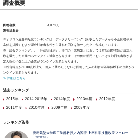
調査概要
回答者数
4,073人
調査対象者
※オリコン顧客満足度ランキングは、データクリーニング（回収したデータから不正回答や異
常値を排除）および調査対象者条件から外れた回答を除外した上で作成しています。
※「総合ランキング」、「評価項目別」、部門の「業態別」においては有効回答者数が規定人
数を満たした企業のみランクイン対象となります。その他の部門においては有効回答者数が規
定人数の半数以上の企業がランクイン対象となります。
※総合得点が60.00点以上で、他人に薦めたくないと回答した人の割合が基準値以下の企業がラ
ンクイン対象となります。
≫ 詳細はこちら
過去ランキング
2015年
2014-2015年
2014年度
2013年度
2012年度
2011年度
2010年度
2009年度
2008年度
ランキング監修
慶應義塾大学理工学部教授／内閣府 上席科学技術政策フェロー
（非常勤）