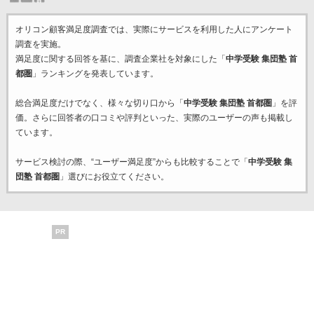
オリコン顧客満足度調査では、実際にサービスを利用した
人にアンケート
調査を実施。
満足度に関する回答を基に、調査企業
社を対象にした「
中学受験 集団塾 首
都圏
」ランキングを発表しています。
総合満足度だけでなく、様々な切り口から「
中学受験 集団塾 首都圏
」を評
価。さらに回答者の口コミや評判といった、実際のユーザーの声も掲載し
ています。
サービス検討の際、“ユーザー満足度”からも比較することで「
中学受験 集
団塾 首都圏
」選びにお役立てください。
PR