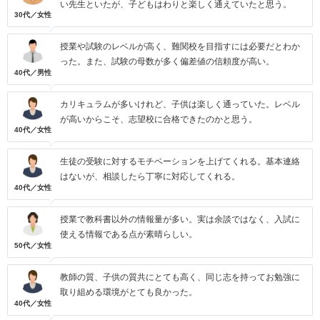
い先生といたが、子どもはわりと楽しく通えていたと思う。
30代／女性
授業や試験のレベルが高く、難関校を目指すには必要だとわか
った。また、試験の母数が多く偏差値の信頼度が高い。
40代／男性
カリキュラムが多いけれど、子供は楽しく通っていた。レベル
が高いからこそ、志望校に合格できたのかと思う。
40代／女性
生徒の受験に対するモチベーションを上げてくれる。基本連絡
はないが、相談したら丁寧に対応してくれる。
40代／女性
授業で教科書以外の情報量が多い。実は余談ではなく、入試に
使える情報である点が素晴らしい。
50代／女性
教師の質、子供の質共にとても高く、同じ志を持ってお勉強に
取り組める環境がとても良かった。
40代／女性