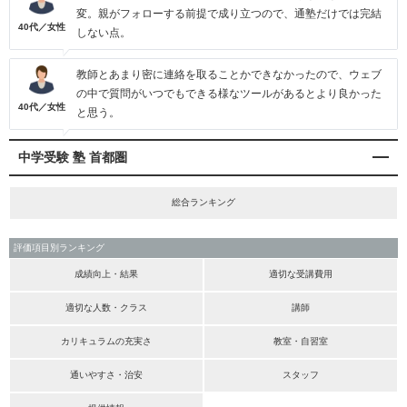
変。親がフォローする前提で成り立つので、通塾だけでは完結
40代／女性
しない点。
教師とあまり密に連絡を取ることかできなかったので、ウェブ
の中で質問がいつでもできる様なツールがあるとより良かった
40代／女性
と思う。
中学受験 塾 首都圏
総合ランキング
評価項目別ランキング
成績向上・結果
適切な受講費用
適切な人数・クラス
講師
カリキュラムの充実さ
教室・自習室
通いやすさ・治安
スタッフ