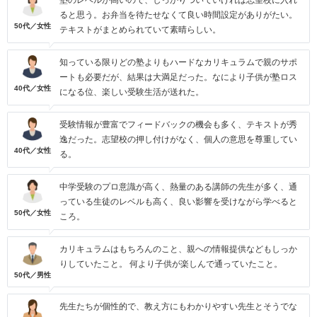
塾のレベルが高いので、しっかりついていければ志望校に入れ
ると思う。お弁当を待たせなくて良い時間設定がありがたい。
50代／女性
テキストがまとめられていて素晴らしい。
知っている限りどの塾よりもハードなカリキュラムで親のサポ
ートも必要だが、結果は大満足だった。なにより子供が塾ロス
40代／女性
になる位、楽しい受験生活が送れた。
受験情報が豊富でフィードバックの機会も多く、テキストが秀
逸だった。志望校の押し付けがなく、個人の意思を尊重してい
40代／女性
る。
中学受験のプロ意識が高く、熱量のある講師の先生が多く、通
っている生徒のレベルも高く、良い影響を受けながら学べると
50代／女性
ころ。
カリキュラムはもちろんのこと、親への情報提供などもしっか
りしていたこと。 何より子供が楽しんで通っていたこと。
50代／男性
先生たちが個性的で、教え方にもわかりやすい先生とそうでな