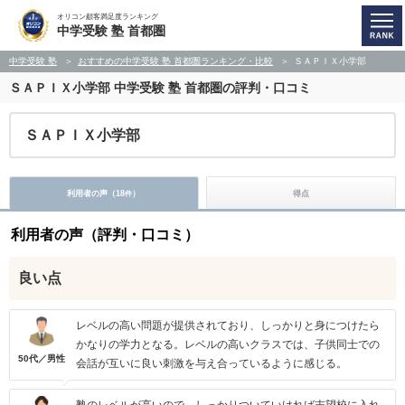
オリコン顧客満足度ランキング
中学受験 塾 首都圏
中学受験 塾
おすすめの中学受験 塾 首都圏ランキング・比較
ＳＡＰＩＸ小学部
ＳＡＰＩＸ小学部
中学受験 塾 首都圏の評判・口コミ
ＳＡＰＩＸ小学部
利用者の声（
18
）
得点
件
利用者の声（評判・口コミ）
良い点
レベルの高い問題が提供されており、しっかりと身につけたら
かなりの学力となる。レベルの高いクラスでは、子供同士での
50代／男性
会話が互いに良い刺激を与え合っているように感じる。