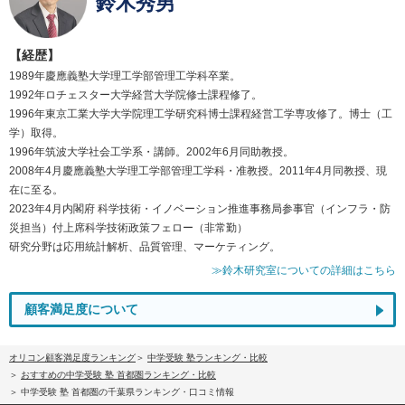
鈴木秀男
【経歴】
1989年慶應義塾大学理工学部管理工学科卒業。
1992年ロチェスター大学経営大学院修士課程修了。
1996年東京工業大学大学院理工学研究科博士課程経営工学専攻修了。博士（工
学）取得。
1996年筑波大学社会工学系・講師。2002年6月同助教授。
2008年4月慶應義塾大学理工学部管理工学科・准教授。2011年4月同教授、現
在に至る。
2023年4月内閣府 科学技術・イノベーション推進事務局参事官（インフラ・防
災担当）付上席科学技術政策フェロー（非常勤）
研究分野は応用統計解析、品質管理、マーケティング。
≫鈴木研究室についての詳細はこちら
顧客満足度について
オリコン顧客満足度ランキング
中学受験 塾ランキング・比較
おすすめの中学受験 塾 首都圏ランキング・比較
中学受験 塾 首都圏の千葉県ランキング・口コミ情報