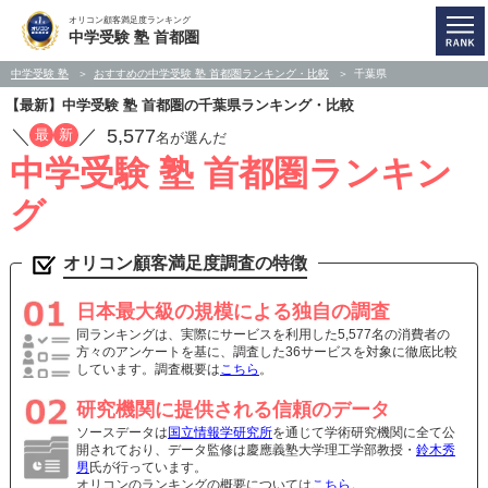
オリコン顧客満足度ランキング
中学受験 塾 首都圏
中学受験 塾
おすすめの中学受験 塾 首都圏ランキング・比較
千葉県
【最新】中学受験 塾 首都圏の千葉県ランキング・比較
／
／
5,577
最
新
名が選んだ
中学受験 塾 首都圏ランキン
グ
オリコン顧客満足度調査の特徴
日本最大級の規模による独自の調査
同ランキングは、実際にサービスを利用した5,577名の消費者の
方々のアンケートを基に、調査した36サービスを対象に徹底比較
しています。調査概要は
こちら
。
研究機関に提供される信頼のデータ
ソースデータは
国立情報学研究所
を通じて学術研究機関に全て公
開されており、データ監修は慶應義塾大学理工学部教授・
鈴木秀
男
氏が行っています。
オリコンのランキングの概要については
こちら
。