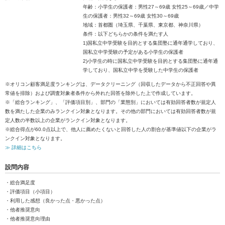
年齢：小学生の保護者：男性27～69歳 女性25～69歳／中学
生の保護者：男性32～69歳 女性30～69歳
地域：首都圏（埼玉県、千葉県、東京都、神奈川県）
条件：以下どちらかの条件を満たす人
1)国私立中学受験を目的とする集団塾に通年通学しており、
国私立中学受験の予定がある小学生の保護者
2)小学生の時に国私立中学受験を目的とする集団塾に通年通
学しており、国私立中学を受験した中学生の保護者
※オリコン顧客満足度ランキングは、データクリーニング（回収したデータから不正回答や異
常値を排除）および調査対象者条件から外れた回答を除外した上で作成しています。
※「総合ランキング」、「評価項目別」、部門の「業態別」においては有効回答者数が規定人
数を満たした企業のみランクイン対象となります。その他の部門においては有効回答者数が規
定人数の半数以上の企業がランクイン対象となります。
※総合得点が60.0点以上で、他人に薦めたくないと回答した人の割合が基準値以下の企業がラ
ンクイン対象となります。
≫ 詳細はこちら
設問内容
・総合満足度
・評価項目（小項目）
・利用した感想（良かった点・悪かった点）
・他者推奨意向
・他者推奨意向理由