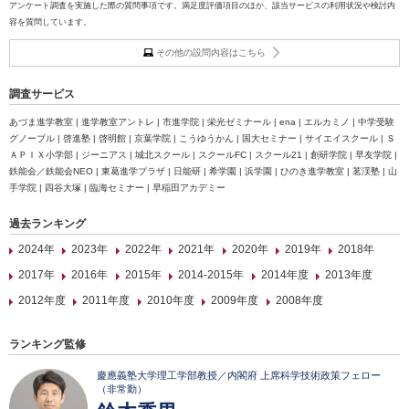
アンケート調査を実施した際の質問事項です。満足度評価項目のほか、該当サービスの利用状況や検討内
容を質問しています。
その他の設問内容はこちら
調査サービス
あづま進学教室 | 進学教室アントレ | 市進学院 | 栄光ゼミナール | ena | エルカミノ | 中学受験
グノーブル | 啓進塾 | 啓明館 | 京葉学院 | こうゆうかん | 国大セミナー | サイエイスクール | Ｓ
ＡＰＩＸ小学部 | ジーニアス | 城北スクール | スクールFC | スクール21 | 創研学院 | 早友学院 |
鉄能会／鉄能会NEO | 東葛進学プラザ | 日能研 | 希学園 | 浜学園 | ひのき進学教室 | 茗渓塾 | 山
手学院 | 四谷大塚 | 臨海セミナー | 早稲田アカデミー
過去ランキング
2024年
2023年
2022年
2021年
2020年
2019年
2018年
2017年
2016年
2015年
2014-2015年
2014年度
2013年度
2012年度
2011年度
2010年度
2009年度
2008年度
ランキング監修
慶應義塾大学理工学部教授／内閣府 上席科学技術政策フェロー
（非常勤）