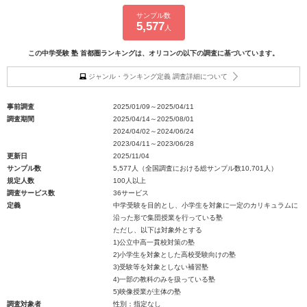
サンプル数
5,577
人
この中学受験 塾 首都圏ランキングは、オリコンの以下の調査に基づいています。
ジャンル・ランキング定義 調査詳細について
事前調査
2025/01/09～2025/04/11
調査期間
2025/04/14～2025/08/01
2024/04/02～2024/06/24
2023/04/11～2023/06/28
更新日
2025/11/04
サンプル数
5,577人（全国調査における総サンプル数10,701人）
規定人数
100人以上
調査サービス数
36サービス
定義
中学受験を目的とし、小学生を対象に一定のカリキュラムに
沿った形で集団授業を行っている塾
ただし、以下は対象外とする
1)公立中高一貫校対策の塾
2)小学生を対象とした高校受験向けの塾
3)受験等を対象としない補習塾
4)一部の教科のみを扱っている塾
5)映像授業が主体の塾
調査対象者
性別：指定なし