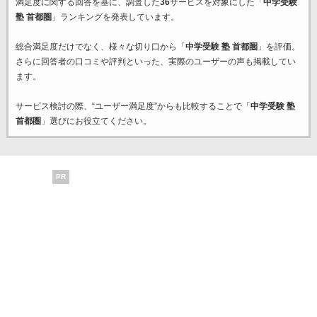
満足度に関する回答を基に、調査した
36
サービスを対象にした「
中学受験
塾 首都圏
」ランキングを発表しています。
総合満足度だけでなく、様々な切り口から「
中学受験 塾 首都圏
」を評価。
さらに回答者の口コミや評判といった、実際のユーザーの声も掲載してい
ます。
サービス検討の際、“ユーザー満足度”からも比較することで「
中学受験 塾
首都圏
」選びにお役立てください。
PR