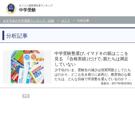
オリコン顧客満足度ランキング
中学受験
おすすめの中学受験ランキング・比較
ガイド
分析記事
分析記事
中学受験塾選び､イマドキの親はここを
見る ｢合格実績｣だけで､親たちは満足
していない
少子化のいま、受験生の減少は現実問題としてたち
はだかり、どこも生き残りに必死だ。教育熱心な親
たちは、どんな目線で学習塾を選んでいるのか？
オリコン日本顧客満足度調査が先ごろ発表した、中
更新日：2017年08月09日
学受験塾に関する調査結果を紐解きたい。
PR