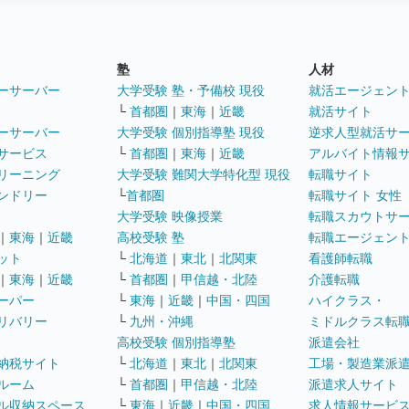
塾
人材
ーサーバー
大学受験 塾・予備校 現役
就活エージェン
└
首都圏
｜
東海
｜
近畿
就活サイト
ーサーバー
大学受験 個別指導塾 現役
逆求人型就活サ
サービス
└
首都圏
｜
東海
｜
近畿
アルバイト情報
リーニング
大学受験 難関大学特化型 現役
転職サイト
ンドリー
└
首都圏
転職サイト 女性
大学受験 映像授業
転職スカウトサ
｜
東海
｜
近畿
高校受験 塾
転職エージェン
ット
└
北海道
｜
東北
｜
北関東
看護師転職
｜
東海
｜
近畿
└
首都圏
｜
甲信越・北陸
介護転職
ーパー
└
東海
｜
近畿
｜
中国・四国
ハイクラス・
リバリー
└
九州・沖縄
ミドルクラス転
高校受験 個別指導塾
派遣会社
納税サイト
└
北海道
｜
東北
｜
北関東
工場・製造業派
ルーム
└
首都圏
｜
甲信越・北陸
派遣求人サイト
ル収納スペース
└
東海
｜
近畿
｜
中国・四国
求人情報サービ