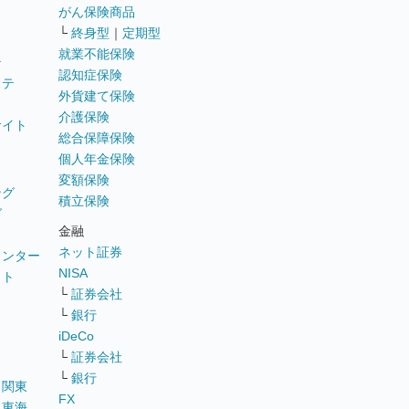
がん保険商品
└
終身型
｜
定期型
就業不能保険
テ
認知症保険
ステ
外貨建て保険
介護保険
サイト
総合保障保険
個人年金保険
変額保険
ング
積立保険
グ
金融
ネット証券
ウンター
NISA
イト
└
証券会社
リ
└
銀行
iDeCo
└
証券会社
└
銀行
｜
関東
FX
｜
東海