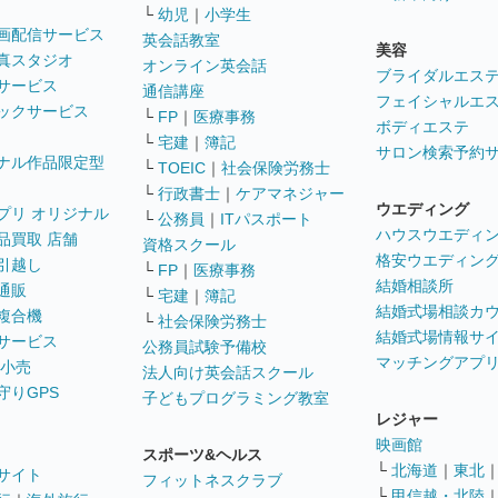
└
幼児
｜
小学生
画配信サービス
英会話教室
美容
真スタジオ
オンライン英会話
ブライダルエス
サービス
通信講座
フェイシャルエ
ックサービス
└
FP
｜
医療事務
ボディエステ
└
宅建
｜
簿記
サロン検索予約
ナル作品限定型
└
TOEIC
｜
社会保険労務士
└
行政書士
｜
ケアマネジャー
ウエディング
プリ オリジナル
└
公務員
｜
ITパスポート
ハウスウエディ
品買取 店舗
資格スクール
格安ウエディン
引越し
└
FP
｜
医療事務
結婚相談所
通販
└
宅建
｜
簿記
結婚式場相談カ
複合機
└
社会保険労務士
結婚式場情報サ
サービス
公務員試験予備校
マッチングアプ
 小売
法人向け英会話スクール
守りGPS
子どもプログラミング教室
レジャー
映画館
スポーツ&ヘルス
└
北海道
｜
東北
サイト
フィットネスクラブ
└
甲信越・北陸