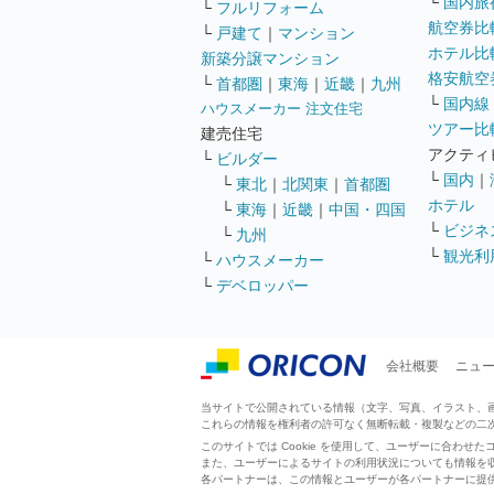
└
国内旅
└
フルリフォーム
航空券比
└
戸建て
｜
マンション
ホテル比
新築分譲マンション
格安航空券
└
首都圏
｜
東海
｜
近畿
｜
九州
└
国内線
ハウスメーカー 注文住宅
ツアー比
建売住宅
アクティ
└
ビルダー
└
国内
｜
└
東北
｜
北関東
｜
首都圏
ホテル
└
東海
｜
近畿
｜
中国・四国
└
ビジネ
└
九州
└
観光利
└
ハウスメーカー
└
デベロッパー
会社概要
ニュ
当サイトで公開されている情報（文字、写真、イラスト、画像
これらの情報を権利者の許可なく無断転載・複製などの二
このサイトでは Cookie を使用して、ユーザーに合わ
また、ユーザーによるサイトの利用状況についても情報を
各パートナーは、この情報とユーザーが各パートナーに提