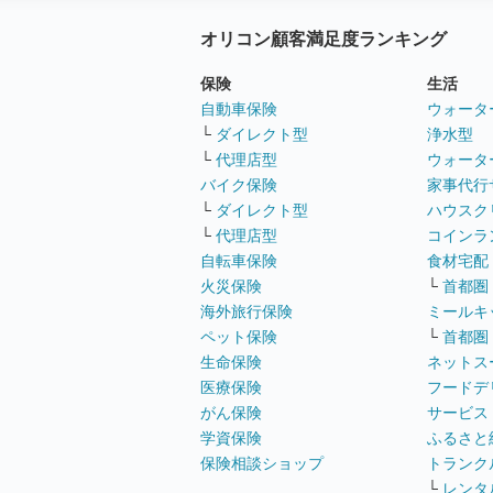
オリコン顧客満足度ランキング
保険
生活
自動車保険
ウォータ
└
ダイレクト型
浄水型
└
代理店型
ウォータ
バイク保険
家事代行
└
ダイレクト型
ハウスク
└
代理店型
コインラ
自転車保険
食材宅配
火災保険
└
首都圏
海外旅行保険
ミールキ
ペット保険
└
首都圏
生命保険
ネットス
医療保険
フードデ
がん保険
サービス
学資保険
ふるさと
保険相談ショップ
トランク
└
レンタ