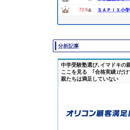
72.6
ＳＡＰＩＸ小学
点
分析記事
中学受験塾選び､イマドキの
ここを見る ｢合格実績｣だけ
親たちは満足していない