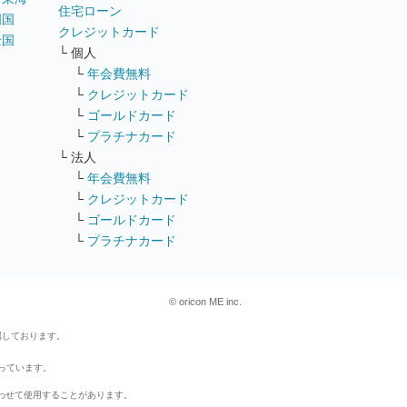
住宅ローン
四国
クレジットカード
全国
└ 個人
ス
└
年会費無料
└
クレジットカード
└
ゴールドカード
└
プラチナカード
└ 法人
└
年会費無料
└
クレジットカード
└
ゴールドカード
└
プラチナカード
© oricon ME inc.
属しております。
行っています。
わせて使用することがあります。