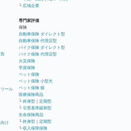
└
広域企業
専門家評価
ト
保険
自動車保険 ダイレクト型
自動車保険 代理店型
バイク保険 ダイレクト型
広告
バイク保険 代理店型
火災保険
学資保険
ペット保険
ペット保険 小型犬
ペット保険 猫
トツール
医療保険商品
└
終身型
｜
定期型
└
引受基準緩和型
生命保険商品
└
終身型
｜
定期型
員向け
└
収入保障保険