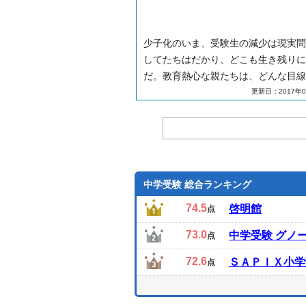
少子化のいま、受験生の減少は現実問
してたちはだかり、どこも生き残りに
だ。教育熱心な親たちは、どんな目線
習塾を選んでいるのか？ オリコン日
更新日：2017年0
客満足度調査が先ごろ発表した、中学
塾に関する調査結果を紐解きたい。
中学受験 総合ランキング
74.5
啓明館
点
73.0
中学受験 グノ
点
72.6
ＳＡＰＩＸ小学
点