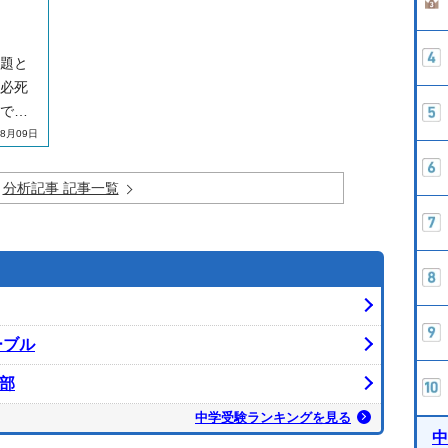
題と
必死
で学
本顧
8月09日
受験
分析記事 記事一覧
ーブル
部
中学受験ランキングを見る
中