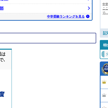
中
部
ここ
で､..
中学受験ランキングを見る
記
特
親は
で､