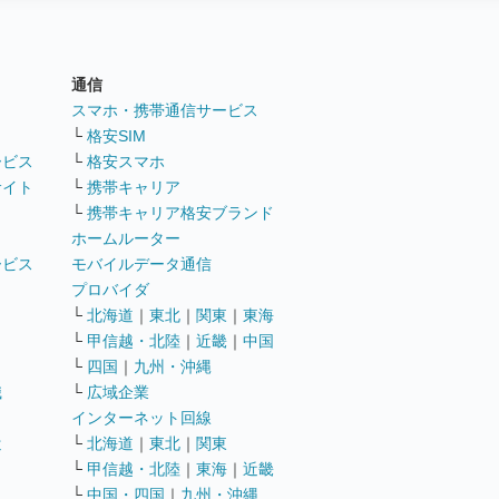
通信
ト
スマホ・携帯通信サービス
└
格安SIM
ービス
└
格安スマホ
サイト
└
携帯キャリア
└
携帯キャリア格安ブランド
ホームルーター
ービス
モバイルデータ通信
ト
プロバイダ
└
北海道
｜
東北
｜
関東
｜
東海
└
甲信越・北陸
｜
近畿
｜
中国
└
四国
｜
九州・沖縄
職
└
広域企業
インターネット回線
遣
└
北海道
｜
東北
｜
関東
└
甲信越・北陸
｜
東海
｜
近畿
ス
└
中国・四国
｜
九州・沖縄