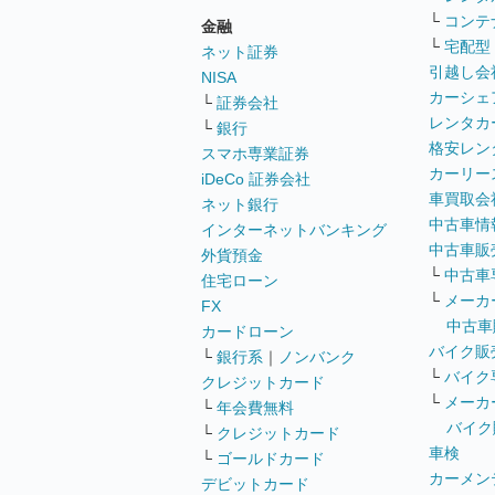
└
コンテ
金融
└
宅配型
ネット証券
引越し会
NISA
カーシェ
└
証券会社
レンタカ
└
銀行
格安レン
スマホ専業証券
カーリー
iDeCo 証券会社
車買取会
ネット銀行
中古車情
インターネットバンキング
中古車販
外貨預金
└
中古車
住宅ローン
└
メーカ
FX
中古車
カードローン
バイク販
└
銀行系
｜
ノンバンク
└
バイク
クレジットカード
└
メーカ
└
年会費無料
バイク
└
クレジットカード
車検
└
ゴールドカード
カーメン
デビットカード