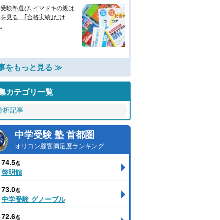
学受験塾選び､イマドキの親は
を見る ｢合格実績｣だけ
.
事をもっと見る ≫
集カテゴリ一覧
分析記事
中学受験 塾 首都圏
オリコン顧客満足度ランキング
74.5
点
啓明館
73.0
点
中学受験 グノーブル
72.6
点