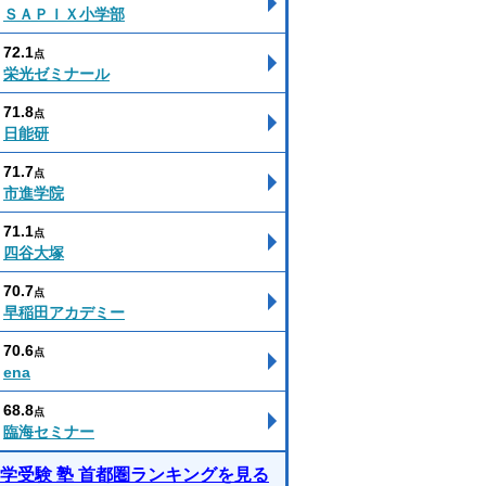
ＳＡＰＩＸ小学部
72.1
点
栄光ゼミナール
71.8
点
日能研
71.7
点
市進学院
71.1
点
四谷大塚
70.7
点
早稲田アカデミー
70.6
点
ena
68.8
点
臨海セミナー
学受験 塾 首都圏ランキングを見る