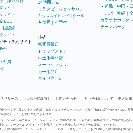
行
｜
海外旅行
24時間ジム
└
近畿
｜
中国・
較サイト
リラクゼーションサロン
└
九州・沖縄
｜
較サイト
キッズスイミングスクール
カラオケボック
 LCC
└
幼児
｜
小学生
テーマパーク
｜
国際線
較サイト
小売
ビティ予約サイト
家電量販店
海外
ドラッグストア
紳士服専門店
ス利用
スーツショップ
用
カー用品店
タイヤ専門店
ースリリース
個人情報保護方針
お問い合わせ
引用・転載について
求人情報
データ等）及びこれらの配置・編集および構造などについての著作権は株式会社oricon MEに帰
次利用を行うことは固く禁じております。
せたコンテンツや広告の表示、ソーシャル メディア機能の提供、広告の表示回数やクリック数の測定を
収集し、ソーシャル メディアや広告配信、データ解析の各パートナーに提供しています。
供した他の情報や、ユーザーが各パートナーのサービスを使用したときに収集した他の情報を組み合