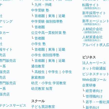
ナ
└
九州・沖縄
転職サイト
（採用担当向け）
中学受験 塾
新卒採用サイト
社
└
首都圏
｜
東海
｜
近畿
（採用担当向け）
新卒エージェン
アリング
中学受験 個別指導塾
（採用担当向け）
ー
└
首都圏
人材紹介会社
タカー
公立中高一貫校対策 塾
（採用担当向け）
人材派遣会社
ス
└
首都圏
（採用担当向け）
社
小学生 塾
アルバイト求人
報サイト
└
首都圏
｜
東海
｜
近畿
売店
小学生 個別指導塾
ビジネス
専門販売店
└
首都圏
｜
東海
｜
近畿
法人カーリース
ー系
通信教育
ネット印刷通販
販売店
└
高校生
｜
中学生
｜
小学生
ビジネスチャッ
売店
家庭教師
Web会議ツール
専門販売店
幼児・小学生 学習教室
企業研修
ー系
幼児教室 知育
└
経営者向け
販売店
└
管理職向け
スクール
└
若手・一般社
テナンスサービス
子ども英語教室
└
新卒向け