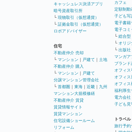
カフェ
キャッシュレス決済アプリ
定額制動
暗号資産取引所
子ども写
└
現物取引（仮想通貨）
電子書籍
└
証拠金取引（仮想通貨）
電子コミ
ロボアドバイザー
└
総合型
└
オリジ
住宅
└
出版社
不動産仲介 売却
マンガア
└
マンション
｜
戸建て
｜
土地
ブランド
不動産仲介 購入
オフィス
└
マンション
｜
戸建て
オフィス
分譲マンション管理会社
オフィス
└
首都圏
｜
東海
｜
近畿
｜
九州
福利厚生
マンション大規模修繕
電力会社
不動産仲介 賃貸
子ども見
賃貸情報サイト
賃貸マンション
トラベル
住宅設備ショールーム
旅行予約
リフォーム