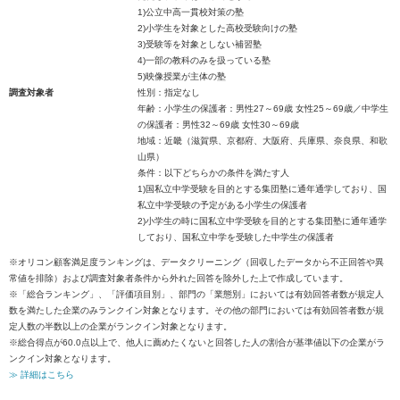
1)公立中高一貫校対策の塾
2)小学生を対象とした高校受験向けの塾
3)受験等を対象としない補習塾
4)一部の教科のみを扱っている塾
5)映像授業が主体の塾
調査対象者
性別：指定なし
年齢：小学生の保護者：男性27～69歳 女性25～69歳／中学生
の保護者：男性32～69歳 女性30～69歳
地域：近畿（滋賀県、京都府、大阪府、兵庫県、奈良県、和歌
山県）
条件：以下どちらかの条件を満たす人
1)国私立中学受験を目的とする集団塾に通年通学しており、国
私立中学受験の予定がある小学生の保護者
2)小学生の時に国私立中学受験を目的とする集団塾に通年通学
しており、国私立中学を受験した中学生の保護者
※オリコン顧客満足度ランキングは、データクリーニング（回収したデータから不正回答や異
常値を排除）および調査対象者条件から外れた回答を除外した上で作成しています。
※「総合ランキング」、「評価項目別」、部門の「業態別」においては有効回答者数が規定人
数を満たした企業のみランクイン対象となります。その他の部門においては有効回答者数が規
定人数の半数以上の企業がランクイン対象となります。
※総合得点が60.0点以上で、他人に薦めたくないと回答した人の割合が基準値以下の企業がラ
ンクイン対象となります。
≫ 詳細はこちら