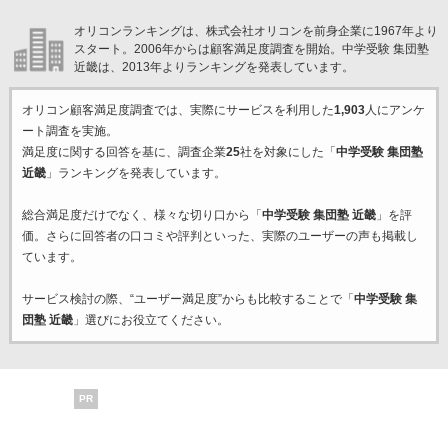
オリコンランキングは、株式会社オリコンを前身企業に1967年より
スタート。2006年からは顧客満足度調査を開始。中学受験 集団塾
近畿は、2013年よりランキングを発表しています。
オリコン顧客満足度調査では、実際にサービスを利用した
1,903
人にアンケ
ート調査を実施。
満足度に関する回答を基に、調査企業
25
社を対象にした「
中学受験 集団塾
近畿
」ランキングを発表しています。
総合満足度だけでなく、様々な切り口から「
中学受験 集団塾 近畿
」を評
価。さらに回答者の口コミや評判といった、実際のユーザーの声も掲載し
ています。
サービス検討の際、“ユーザー満足度”からも比較することで「
中学受験 集
団塾 近畿
」選びにお役立てください。
PR