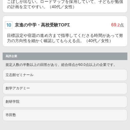
こぼしが出ない。ロードマップを採用していて、子どもが勉強
の計画を立てやすい。（40代／女性）
京進の中学・高校受験TOPΣ
69
.2
点
目標設定や宿題の進め方まで指導してくださる時間があって努
力の方向性を細かく確認してもらえる点。（40代／女性）
高評企業
規定人数の半数以上の回答があり、総合得点が60.0点以上の企業です。
立志館ゼミナール
創学アカデミー
創研学院
市田塾