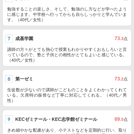
勉強することの楽しさ、そして、勉強のし方などが学べたよう
に感じます。中学校へ行ってからも自らしっかりと学んでいま
す。（40代／女性）
成基学園
73
.3
点
講師の方々がとても熱心で授業もわかりやすくおもしろいと言
っているので、塾と子供との相性がとてもよいと感じている。
（40代／女性）
第一ゼミ
73
.2
点
生徒数が少ないので講師がこどものことをよくわかってくれて
いる。欠席時の振替など丁寧に対応してくれる。（40代／男
性）
KECゼミナール・KEC志学館ゼミナール
69
.5
点
きめ細やかな配慮があり、小テストなどを定期的に行い、取り