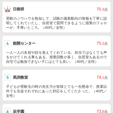
日能研
75
.3
点
受験のノウハウを熟知して、試験の最新動向の情報を丁寧に説
明してくれていたし、自習室で質問できるように授業のフォロ
ーが、手厚いところ。（40代／女性）
能開センター
75
.2
点
一人一人の名前や顔を覚えてくれている。担当ではなくても声
をかけてくれる事もある。授業回数が多く、自習室もあるので
自宅では勉強できない子にはとても良い。（40代／女性）
馬渕教室
74
.1
点
子どもが受験生の時の先生方が皆様とても一生懸命で、授業以
外でも生徒それぞれにあった対応をしてくださった。（40代／
女性）
浜学園
73
.5
点