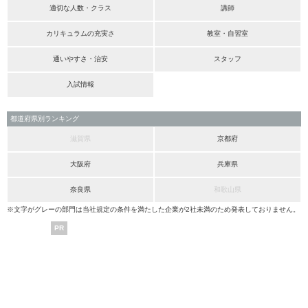
適切な人数・クラス
講師
カリキュラムの充実さ
教室・自習室
通いやすさ・治安
スタッフ
入試情報
都道府県別ランキング
滋賀県
京都府
大阪府
兵庫県
奈良県
和歌山県
※文字がグレーの部門は当社規定の条件を満たした企業が2社未満のため発表しておりません。
PR