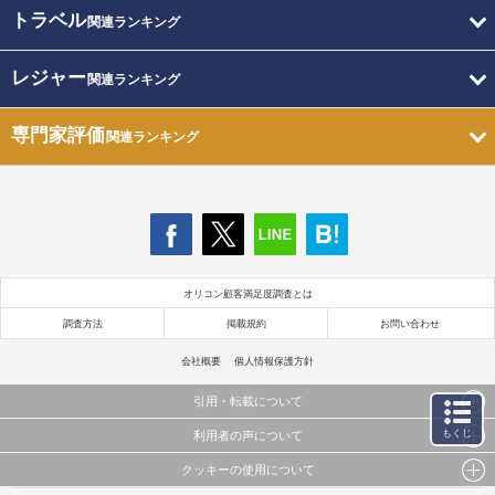
トラベル
関連ランキング
レジャー
関連ランキング
専門家評価
関連ランキング
オリコン顧客満足度調査とは
調査方法
掲載規約
お問い合わせ
会社概要
個人情報保護方針
引用・転載について
もくじ
利用者の声について
当サイトで公開されている情報（文字、写真、イラスト、画像データ等）及びこれらの配置・
編集および構造などについての著作権は株式会社oricon MEに帰属しております。
クッキーの使用について
当サイトに掲載している内容はすべてサービスの利用者が提出された見解・感想です。
これらの情報を権利者の許可なく無断転載・複製などの二次利用を行うことは固く禁じており
弊社が内容について正確性を含め一切保証するものではありません。