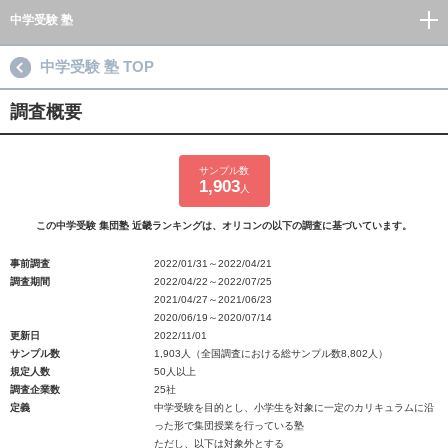
中学受験 塾
中学受験 塾 TOP
調査概要
サンプル数
1,903
人
この中学受験 集団塾 近畿ランキングは、オリコンの以下の調査に基づいています。
事前調査
2022/01/31～2022/04/21
調査期間
2022/04/22～2022/07/25
2021/04/27～2021/06/23
2020/06/19～2020/07/14
更新日
2022/11/01
サンプル数
1,903人（全国調査における総サンプル数8,802人）
規定人数
50人以上
調査企業数
25社
定義
中学受験を目的とし、小学生を対象に一定のカリキュラムに沿
った形で集団授業を行っている塾
ただし、以下は対象外とする