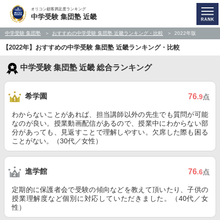
オリコン顧客満足度ランキング
中学受験 集団塾 近畿
中学受験 集団塾
おすすめの中学受験 集団塾 近畿ランキング・比較
2022年版
【2022年】おすすめの中学受験 集団塾 近畿ランキング・比較
中学受験 集団塾 近畿 総合ランキング
希学園
76
.9
点
わからないことがあれば、担当講師以外の先生でも質問が可能
なのが良い。授業動画配信があるので、授業中にわからない部
分があっても、見返すことで理解しやすい。欠席した際も困る
ことがない。（30代／女性）
進学館
76
.6
点
定期的に保護者会で受験の傾向などを教えて頂いたり、子供の
授業理解度など個別に対応していただきました。（40代／女
性）