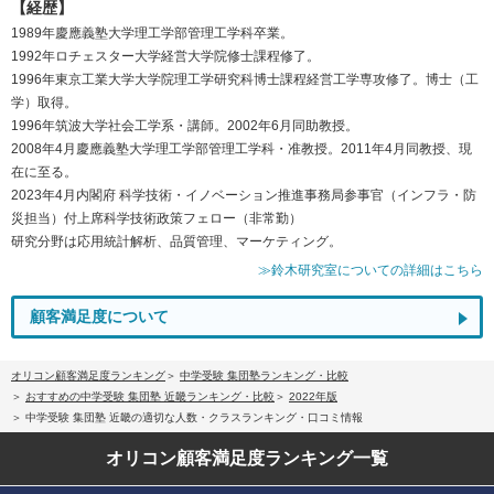
【経歴】
1989年慶應義塾大学理工学部管理工学科卒業。
1992年ロチェスター大学経営大学院修士課程修了。
1996年東京工業大学大学院理工学研究科博士課程経営工学専攻修了。博士（工
学）取得。
1996年筑波大学社会工学系・講師。2002年6月同助教授。
2008年4月慶應義塾大学理工学部管理工学科・准教授。2011年4月同教授、現
在に至る。
2023年4月内閣府 科学技術・イノベーション推進事務局参事官（インフラ・防
災担当）付上席科学技術政策フェロー（非常勤）
研究分野は応用統計解析、品質管理、マーケティング。
≫鈴木研究室についての詳細はこちら
顧客満足度について
オリコン顧客満足度ランキング
中学受験 集団塾ランキング・比較
おすすめの中学受験 集団塾 近畿ランキング・比較
2022年版
中学受験 集団塾 近畿の適切な人数・クラスランキング・口コミ情報
オリコン顧客満足度
ランキング一覧