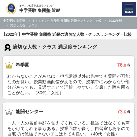
オリコン顧客満足度ランキング
中学受験 集団塾 近畿
中学受験 集団塾
おすすめの中学受験 集団塾 近畿ランキング・比較
2022年版
適切な人数・クラス
【2022年】中学受験 集団塾 近畿の適切な人数・クラスランキング・比較
適切な人数・クラス 満足度ランキング
希学園
76
.0
点
わからないことがあれば、担当講師以外の先生でも質問が可能
なのが良い。授業動画配信があるので、授業中にわからない部
分があっても、見返すことで理解しやすい。欠席した際も困る
ことがない。（30代／女性）
能開センター
73
.6
点
一人一人の名前や顔を覚えてくれている。担当ではなくても声
をかけてくれる事もある。授業回数が多く、自習室もあるので
自宅では勉強できない子にはとても良い。（40代／女性）