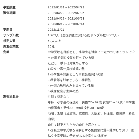
事前調査
2022/01/31～2022/04/21
調査期間
2022/04/22～2022/07/25
2021/04/27～2021/06/23
2020/06/19～2020/07/14
更新日
2022/11/01
サンプル数
1,903人（全国調査における総サンプル数8,802人）
規定人数
50人以上
調査企業数
25社
定義
中学受験を目的とし、小学生を対象に一定のカリキュラムに沿
った形で集団授業を行っている塾
ただし、以下は対象外とする
1)公立中高一貫校対策の塾
2)小学生を対象とした高校受験向けの塾
3)受験等を対象としない補習塾
4)一部の教科のみを扱っている塾
5)映像授業が主体の塾
調査対象者
性別：指定なし
年齢：小学生の保護者：男性27～69歳 女性25～69歳／中学生
の保護者：男性32～69歳 女性30～69歳
地域：近畿（滋賀県、京都府、大阪府、兵庫県、奈良県、和歌
山県）
条件：以下どちらかの条件を満たす人
1)国私立中学受験を目的とする集団塾に通年通学しており、国
私立中学受験の予定がある小学生の保護者