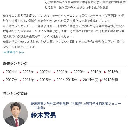
2)小学生の時に国私立中学受験を目的とする集団塾に通年通学
しており、国私立中学を受験した中学生の保護者
※オリコン顧客満足度ランキングは、データクリーニング（回収したデータから不正回答や異
常値を排除）および調査対象者条件から外れた回答を除外した上で作成しています。
※「総合ランキング」、「評価項目別」、部門の「業態別」においては有効回答者数が規定人
数を満たした企業のみランクイン対象となります。その他の部門においては有効回答者数が規
定人数の半数以上の企業がランクイン対象となります。
※総合得点が60.0点以上で、他人に薦めたくないと回答した人の割合が基準値以下の企業がラ
ンクイン対象となります。
≫ 詳細はこちら
過去ランキング
2024年
2023年
2022年
2021年
2020年
2019年
2018年
2017年
2016年
2015年
2014-2015年
2014年度
2013年度
ランキング監修
慶應義塾大学理工学部教授／内閣府 上席科学技術政策フェロー
（非常勤）
鈴木秀男