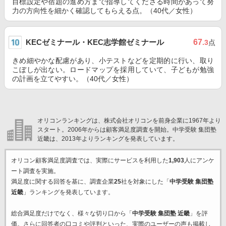
目標設定や宿題の進め方まで指導してくださる時間があって努
力の方向性を細かく確認してもらえる点。（40代／女性）
KECゼミナール・KEC志学館ゼミナール
67
.3
点
きめ細やかな配慮があり、小テストなどを定期的に行い、取り
こぼしが出ない。ロードマップを採用していて、子どもが勉強
の計画を立てやすい。（40代／女性）
オリコンランキングは、株式会社オリコンを前身企業に1967年より
スタート。2006年からは顧客満足度調査を開始。中学受験 集団塾
近畿は、2013年よりランキングを発表しています。
オリコン顧客満足度調査では、実際にサービスを利用した
1,903
人にアンケ
ート調査を実施。
満足度に関する回答を基に、調査企業
25
社を対象にした「
中学受験 集団塾
近畿
」ランキングを発表しています。
総合満足度だけでなく、様々な切り口から「
中学受験 集団塾 近畿
」を評
価。さらに回答者の口コミや評判といった、実際のユーザーの声も掲載し