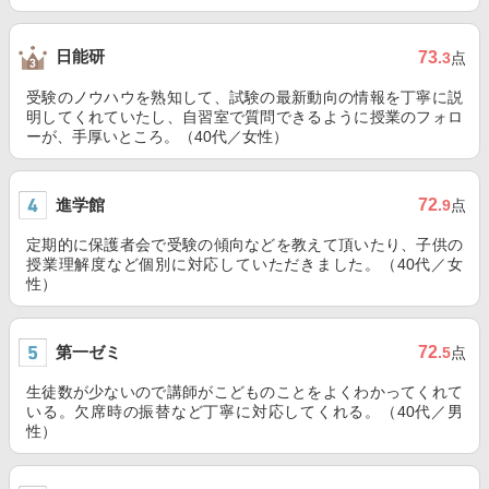
日能研
73
.3
点
受験のノウハウを熟知して、試験の最新動向の情報を丁寧に説
明してくれていたし、自習室で質問できるように授業のフォロ
ーが、手厚いところ。（40代／女性）
進学館
72
.9
点
定期的に保護者会で受験の傾向などを教えて頂いたり、子供の
授業理解度など個別に対応していただきました。（40代／女
性）
第一ゼミ
72
.5
点
生徒数が少ないので講師がこどものことをよくわかってくれて
いる。欠席時の振替など丁寧に対応してくれる。（40代／男
性）