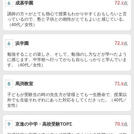
成基学園
72
.3
点
講師の方々がとても熱心で授業もわかりやすくおもしろいと言
っているので、塾と子供との相性がとてもよいと感じている。
（40代／女性）
浜学園
72
.3
点
勉強することの楽しさ、そして、勉強のし方などが学べたよう
に感じます。中学校へ行ってからも自らしっかりと学んでいま
す。（40代／女性）
馬渕教室
71
.8
点
子どもが受験生の時の先生方が皆様とても一生懸命で、授業以
外でも生徒それぞれにあった対応をしてくださった。（40代／
女性）
京進の中学・高校受験TOPΣ
70
.3
点