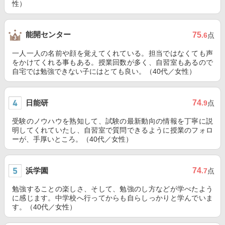
性）
能開センター
75
.6
点
一人一人の名前や顔を覚えてくれている。担当ではなくても声
をかけてくれる事もある。授業回数が多く、自習室もあるので
自宅では勉強できない子にはとても良い。（40代／女性）
日能研
74
.9
点
受験のノウハウを熟知して、試験の最新動向の情報を丁寧に説
明してくれていたし、自習室で質問できるように授業のフォロ
ーが、手厚いところ。（40代／女性）
浜学園
74
.7
点
勉強することの楽しさ、そして、勉強のし方などが学べたよう
に感じます。中学校へ行ってからも自らしっかりと学んでいま
す。（40代／女性）