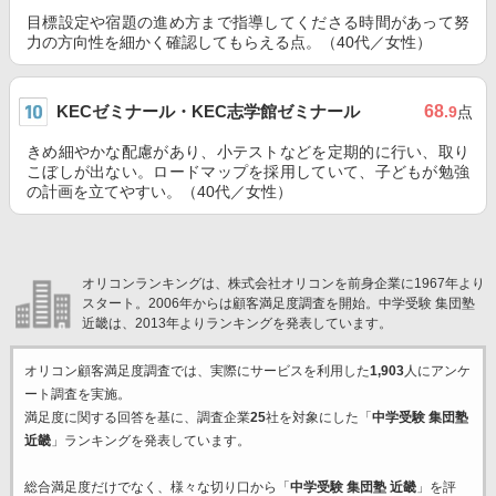
目標設定や宿題の進め方まで指導してくださる時間があって努
力の方向性を細かく確認してもらえる点。（40代／女性）
KECゼミナール・KEC志学館ゼミナール
68
.9
点
きめ細やかな配慮があり、小テストなどを定期的に行い、取り
こぼしが出ない。ロードマップを採用していて、子どもが勉強
の計画を立てやすい。（40代／女性）
オリコンランキングは、株式会社オリコンを前身企業に1967年より
スタート。2006年からは顧客満足度調査を開始。中学受験 集団塾
近畿は、2013年よりランキングを発表しています。
オリコン顧客満足度調査では、実際にサービスを利用した
1,903
人にアンケ
ート調査を実施。
満足度に関する回答を基に、調査企業
25
社を対象にした「
中学受験 集団塾
近畿
」ランキングを発表しています。
総合満足度だけでなく、様々な切り口から「
中学受験 集団塾 近畿
」を評