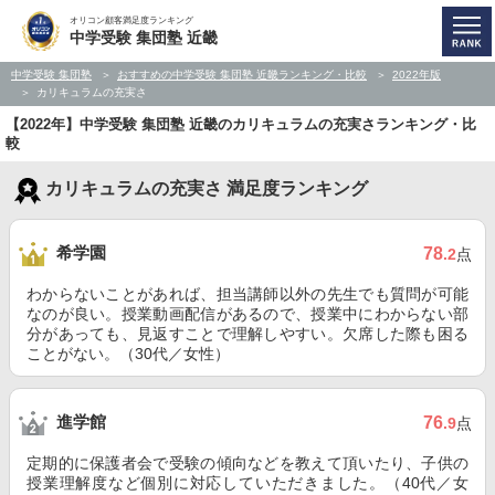
オリコン顧客満足度ランキング
中学受験 集団塾 近畿
中学受験 集団塾
おすすめの中学受験 集団塾 近畿ランキング・比較
2022年版
カリキュラムの充実さ
【2022年】中学受験 集団塾 近畿のカリキュラムの充実さランキング・比
較
カリキュラムの充実さ 満足度ランキング
希学園
78
.2
点
わからないことがあれば、担当講師以外の先生でも質問が可能
なのが良い。授業動画配信があるので、授業中にわからない部
分があっても、見返すことで理解しやすい。欠席した際も困る
ことがない。（30代／女性）
進学館
76
.9
点
定期的に保護者会で受験の傾向などを教えて頂いたり、子供の
授業理解度など個別に対応していただきました。（40代／女