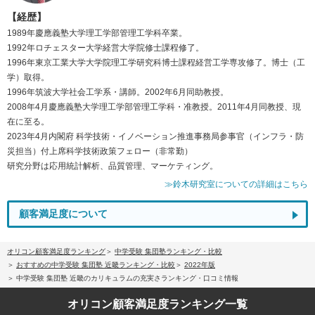
【経歴】
1989年慶應義塾大学理工学部管理工学科卒業。
1992年ロチェスター大学経営大学院修士課程修了。
1996年東京工業大学大学院理工学研究科博士課程経営工学専攻修了。博士（工
学）取得。
1996年筑波大学社会工学系・講師。2002年6月同助教授。
2008年4月慶應義塾大学理工学部管理工学科・准教授。2011年4月同教授、現
在に至る。
2023年4月内閣府 科学技術・イノベーション推進事務局参事官（インフラ・防
災担当）付上席科学技術政策フェロー（非常勤）
研究分野は応用統計解析、品質管理、マーケティング。
≫鈴木研究室についての詳細はこちら
顧客満足度について
オリコン顧客満足度ランキング
中学受験 集団塾ランキング・比較
おすすめの中学受験 集団塾 近畿ランキング・比較
2022年版
中学受験 集団塾 近畿のカリキュラムの充実さランキング・口コミ情報
オリコン顧客満足度
ランキング一覧