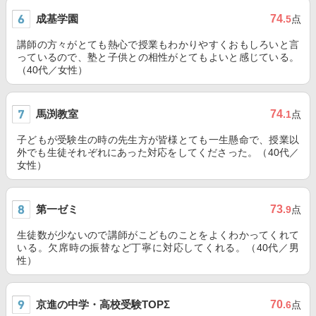
成基学園
74
.5
点
講師の方々がとても熱心で授業もわかりやすくおもしろいと言
っているので、塾と子供との相性がとてもよいと感じている。
（40代／女性）
馬渕教室
74
.1
点
子どもが受験生の時の先生方が皆様とても一生懸命で、授業以
外でも生徒それぞれにあった対応をしてくださった。（40代／
女性）
第一ゼミ
73
.9
点
生徒数が少ないので講師がこどものことをよくわかってくれて
いる。欠席時の振替など丁寧に対応してくれる。（40代／男
性）
京進の中学・高校受験TOPΣ
70
.6
点