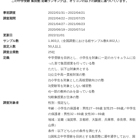
この中学受験 集団塾 近畿ランキングは、オリコンの以下の調査に基づいています。
事前調査
2022/01/31～2022/04/21
調査期間
2022/04/22～2022/07/25
2021/04/27～2021/06/23
2020/06/19～2020/07/14
更新日
2022/11/01
サンプル数
1,903人（全国調査における総サンプル数8,802人）
規定人数
50人以上
調査企業数
25社
定義
中学受験を目的とし、小学生を対象に一定のカリキュラムに沿
った形で集団授業を行っている塾
ただし、以下は対象外とする
1)公立中高一貫校対策の塾
2)小学生を対象とした高校受験向けの塾
3)受験等を対象としない補習塾
4)一部の教科のみを扱っている塾
5)映像授業が主体の塾
調査対象者
性別：指定なし
年齢：小学生の保護者：男性27～69歳 女性25～69歳／中学生
の保護者：男性32～69歳 女性30～69歳
地域：近畿（滋賀県、京都府、大阪府、兵庫県、奈良県、和歌
山県）
条件：以下どちらかの条件を満たす人
1)国私立中学受験を目的とする集団塾に通年通学しており、国