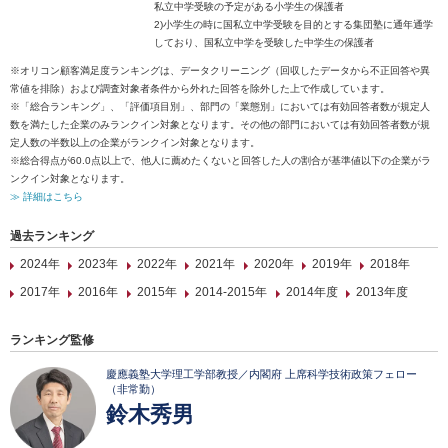
私立中学受験の予定がある小学生の保護者
2)小学生の時に国私立中学受験を目的とする集団塾に通年通学
しており、国私立中学を受験した中学生の保護者
※オリコン顧客満足度ランキングは、データクリーニング（回収したデータから不正回答や異
常値を排除）および調査対象者条件から外れた回答を除外した上で作成しています。
※「総合ランキング」、「評価項目別」、部門の「業態別」においては有効回答者数が規定人
数を満たした企業のみランクイン対象となります。その他の部門においては有効回答者数が規
定人数の半数以上の企業がランクイン対象となります。
※総合得点が60.0点以上で、他人に薦めたくないと回答した人の割合が基準値以下の企業がラ
ンクイン対象となります。
≫ 詳細はこちら
過去ランキング
2024年
2023年
2022年
2021年
2020年
2019年
2018年
2017年
2016年
2015年
2014-2015年
2014年度
2013年度
ランキング監修
慶應義塾大学理工学部教授／内閣府 上席科学技術政策フェロー
（非常勤）
鈴木秀男