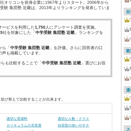
オリコンを前身企業に1967年よりスタート。2006年から
験 集団塾 近畿は、2013年よりランキングを発表していま
自
サービスを利用した
1,750
人にアンケート調査を実施。
25
社を対象にした「
中学受験 集団塾 近畿
」ランキングを
から「
中学受験 集団塾 近畿
」を評価。さらに回答者の口
教
の声も掲載しています。
からも比較することで「
中学受験 集団塾 近畿
」選びにお役
通
に並び替えて比較することが出来ます。
適切な受講料
適切な人数・クラス
カリキュラムの充実度
自習室の使いやすさ
ス