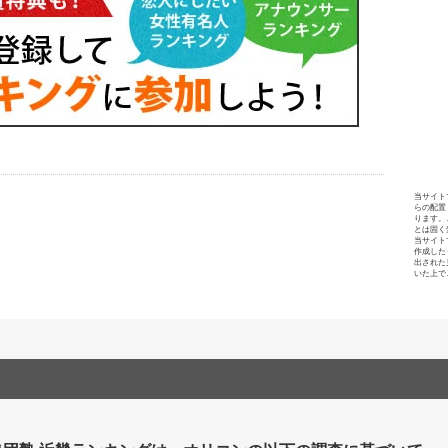
当サイト
らの配置
ります。
とは固く
当サイト
作成した
出された
いた上で