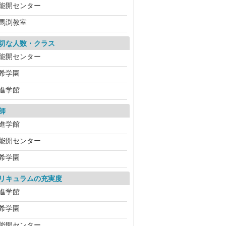
能開センター
馬渕教室
切な人数・クラス
能開センター
希学園
進学館
師
進学館
能開センター
希学園
リキュラムの充実度
進学館
希学園
能開センター