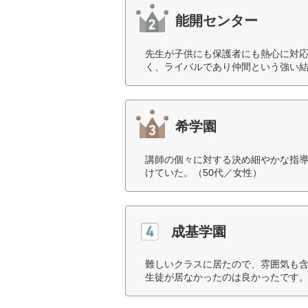
能開センター
先生が子供にも保護者にも熱心に対
く、ライバルであり仲間という強い結
希学園
講師の個々に対する決め細やかな指
けていた。（50代／女性）
成基学園
難しいクラスに居たので、雰囲気も
生徒が居なかったのは良かったです。