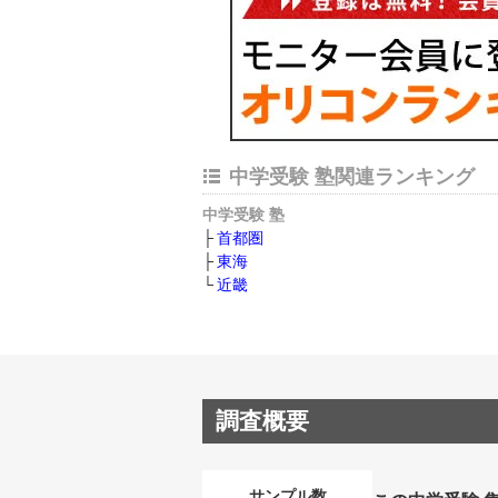
中学受験 塾関連ランキング
中学受験 塾
首都圏
東海
近畿
調査概要
サンプル数