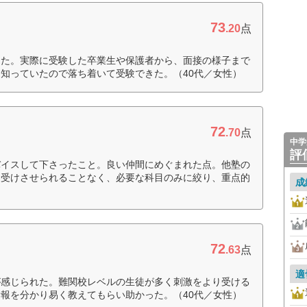
73
.20
点
った。実際に受験した卒業生や保護者から、面接の様子まで
知っていたので落ち着いて受験できた。（40代／女性）
72
.70
点
中学
評
バイスして下さったこと。良い仲間にめぐまれた点。他塾の
を受けさせられることなく、必要な科目のみに絞り、重点的
成
72
.63
点
適
が感じられた。難関校レベルの生徒が多く刺激をより受ける
報を分かり易く教えてもらい助かった。（40代／女性）