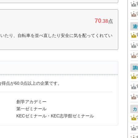
70
.38
点
適
ていたり、自転車を並べ直したり安全に気を配ってくれてい
講
得点が60.0点以上の企業です。
創学アカデミー
第一ゼミナール
カ
KECゼミナール・KEC志学館ゼミナール