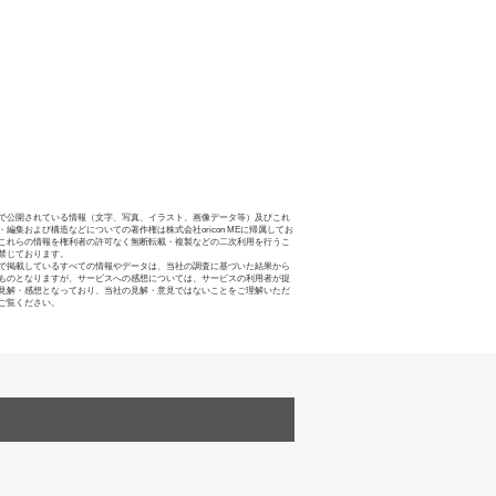
で公開されている情報（文字、写真、イラスト、画像データ等）及びこれ
・編集および構造などについての著作権は株式会社oricon MEに帰属してお
これらの情報を権利者の許可なく無断転載・複製などの二次利用を行うこ
禁じております。
で掲載しているすべての情報やデータは、当社の調査に基づいた結果から
ものとなりますが、サービスへの感想については、サービスの利用者が提
見解・感想となっており、当社の見解・意見ではないことをご理解いただ
ご覧ください。