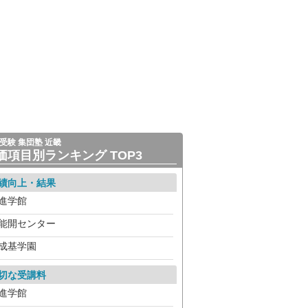
受験 集団塾 近畿
価項目別ランキング TOP3
績向上・結果
進学館
能開センター
成基学園
切な受講料
進学館