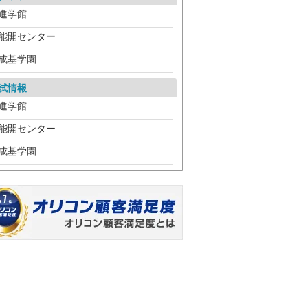
進学館
能開センター
成基学園
試情報
進学館
能開センター
成基学園