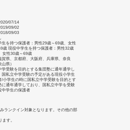
020/07/14
019/09/02
018/09/03
し
生を持つ保護者：男性29歳～69歳、女性
69歳 現役中学生を持つ保護者：男性32歳
、女性30歳～69歳
滋賀県、京都府、大阪府、兵庫県、奈良
歌山県）
中学受験を目的とする集団塾に通年通学し
、国私立中学受験の予定がある現役小学生
者/小学生の時に国私立中学受験を目的とす
塾に通年通学しており、国私立中学を受験
役中学生の保護者
みランクイン対象となります。その他の部
ります。