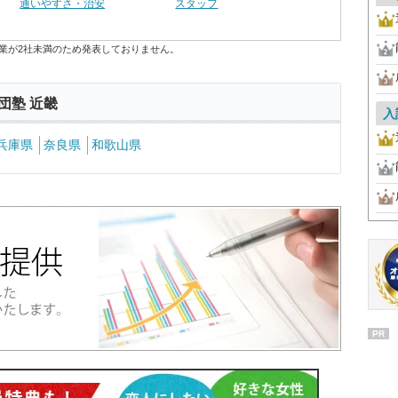
通いやすさ・治安
スタッフ
業が2社未満のため発表しておりません。
団塾 近畿
入
兵庫県
奈良県
和歌山県
PR