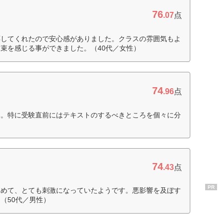
76
.07
点
応してくれたので安心感がありました。クラスの雰囲気もよ
束を感じる事ができました。（40代／女性）
74
.96
点
導。特に受験直前にはテキストのするべきところを個々に分
74
.43
点
PR
含めて、とても刺激になっていたようです。悪影響を及ぼす
（50代／男性）