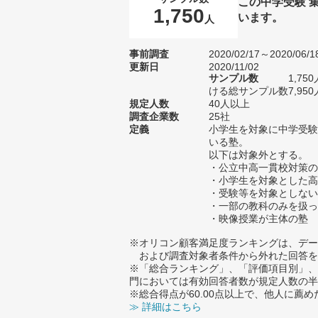
この中学受験 
1,750
います。
人
事前調査
2020/02/17～2020/06/1
更新日
2020/11/02
サンプル数
1,7
ける総サンプル数7,950
規定人数
40人以上
調査企業数
25社
定義
小学生を対象に中学受験
いる塾。
以下は対象外とする。
・公立中高一貫校対策の
・小学生を対象とした高
・受験等を対象としない
・一部の教科のみを扱っ
・映像授業が主体の塾
※オリコン顧客満足度ランキングは、デー
および調査対象者条件から外れた回答を
※「総合ランキング」、「評価項目別」、
門においては有効回答者数が規定人数の半
※総合得点が60.00点以上で、他人に
≫ 詳細はこちら