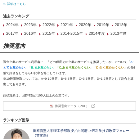
≫ 詳細はこちら
過去ランキング
2024年
2023年
2022年
2021年
2020年
2019年
2018年
2017年
2016年
2015年
2014-2015年
2014年度
2013年度
推奨意向
調査企業のサービス利用者に、「どの程度その企業のサービスを推奨したいか」について「
A:
とても薦めたい
」「
B:まあ薦めたい
」「
C:あまり薦めたくない
」「
D:全く薦めたくない
」の4段
階で評価をしてもらい比率を算出しています。
※10段階聴取については、A=9-10回答、B=6-8回答、C=3-5回答、D=1-2回答として割合を算
出しております。
商標対象は、回答者数が100人以上の企業です。
推奨意向データ（PDF）
ランキング監修
慶應義塾大学理工学部教授／内閣府 上席科学技術政策フェロー
（非常勤）