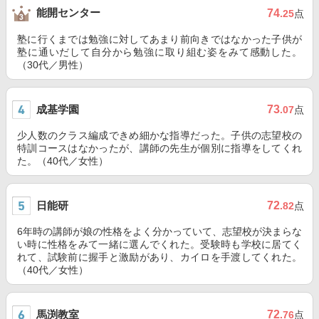
能開センター
74
.25
点
塾に行くまでは勉強に対してあまり前向きではなかった子供が
塾に通いだして自分から勉強に取り組む姿をみて感動した。
（30代／男性）
成基学園
73
.07
点
少人数のクラス編成できめ細かな指導だった。子供の志望校の
特訓コースはなかったが、講師の先生が個別に指導をしてくれ
た。（40代／女性）
日能研
72
.82
点
6年時の講師が娘の性格をよく分かっていて、志望校が決まらな
い時に性格をみて一緒に選んでくれた。受験時も学校に居てく
れて、試験前に握手と激励があり、カイロを手渡してくれた。
（40代／女性）
馬渕教室
72
.76
点