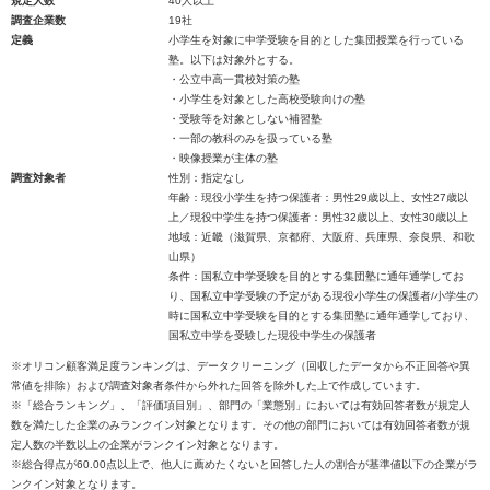
規定人数
40人以上
調査企業数
19社
定義
小学生を対象に中学受験を目的とした集団授業を行っている
塾。以下は対象外とする。
・公立中高一貫校対策の塾
・小学生を対象とした高校受験向けの塾
・受験等を対象としない補習塾
・一部の教科のみを扱っている塾
・映像授業が主体の塾
調査対象者
性別：指定なし
年齢：現役小学生を持つ保護者：男性29歳以上、女性27歳以
上／現役中学生を持つ保護者：男性32歳以上、女性30歳以上
地域：近畿（滋賀県、京都府、大阪府、兵庫県、奈良県、和歌
山県）
条件：国私立中学受験を目的とする集団塾に通年通学してお
り、国私立中学受験の予定がある現役小学生の保護者/小学生の
時に国私立中学受験を目的とする集団塾に通年通学しており、
国私立中学を受験した現役中学生の保護者
※オリコン顧客満足度ランキングは、データクリーニング（回収したデータから不正回答や異
常値を排除）および調査対象者条件から外れた回答を除外した上で作成しています。
※「総合ランキング」、「評価項目別」、部門の「業態別」においては有効回答者数が規定人
数を満たした企業のみランクイン対象となります。その他の部門においては有効回答者数が規
定人数の半数以上の企業がランクイン対象となります。
※総合得点が60.00点以上で、他人に薦めたくないと回答した人の割合が基準値以下の企業がラ
ンクイン対象となります。