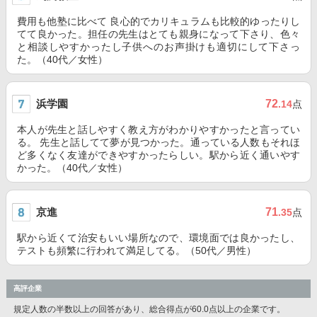
費用も他塾に比べて 良心的でカリキュラムも比較的ゆったりし
てて良かった。担任の先生はとても親身になって下さり、色々
と相談しやすかったし子供へのお声掛けも適切にして下さっ
た。（40代／女性）
浜学園
72
.14
点
本人が先生と話しやすく教え方がわかりやすかったと言ってい
る。 先生と話してて夢が見つかった。通っている人数もそれほ
ど多くなく友達ができやすかったらしい。駅から近く通いやす
かった。（40代／女性）
京進
71
.35
点
駅から近くて治安もいい場所なので、環境面では良かったし、
テストも頻繁に行われて満足してる。（50代／男性）
高評企業
規定人数の半数以上の回答があり、総合得点が60.0点以上の企業です。