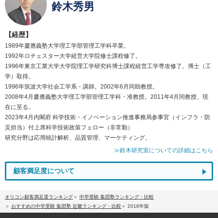
鈴木秀男
【経歴】
1989年慶應義塾大学理工学部管理工学科卒業。
1992年ロチェスター大学経営大学院修士課程修了。
1996年東京工業大学大学院理工学研究科博士課程経営工学専攻修了。博士（工
学）取得。
1996年筑波大学社会工学系・講師。2002年6月同助教授。
2008年4月慶應義塾大学理工学部管理工学科・准教授。2011年4月同教授、現
在に至る。
2023年4月内閣府 科学技術・イノベーション推進事務局参事官（インフラ・防
災担当）付上席科学技術政策フェロー（非常勤）
研究分野は応用統計解析、品質管理、マーケティング。
≫鈴木研究室についての詳細はこちら
顧客満足度について
オリコン顧客満足度ランキング
中学受験 集団塾ランキング・比較
おすすめの中学受験 集団塾 近畿ランキング・比較
2018年版