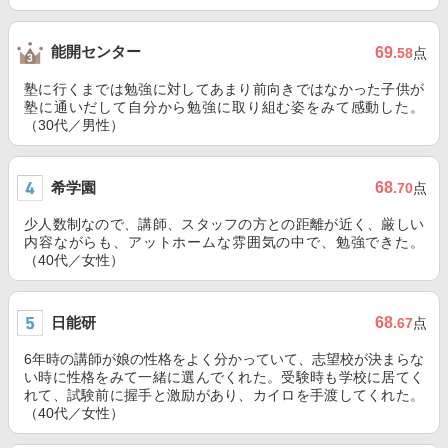
能開センター
69
.58
点
塾に行くまでは勉強に対してあまり前向きではなかった子供が
塾に通いだして自分から勉強に取り組む姿をみて感動した。
（30代／男性）
希学園
68
.70
点
少人数制なので、講師、スタッフの方との距離が近く、厳しい
内容ながらも、アットホームな雰囲気の中で、勉強できた。
（40代／女性）
日能研
68
.67
点
6年時の講師が娘の性格をよく分かっていて、志望校が決まらな
い時に性格をみて一緒に選んでくれた。受験時も学校に居てく
れて、試験前に握手と激励があり、カイロを手渡してくれた。
（40代／女性）