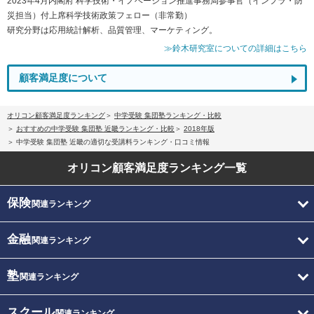
2023年4月内閣府 科学技術・イノベーション推進事務局参事官（インフラ・防
災担当）付上席科学技術政策フェロー（非常勤）
研究分野は応用統計解析、品質管理、マーケティング。
≫鈴木研究室についての詳細はこちら
顧客満足度について
オリコン顧客満足度ランキング
中学受験 集団塾ランキング・比較
おすすめの中学受験 集団塾 近畿ランキング・比較
2018年版
中学受験 集団塾 近畿の適切な受講料ランキング・口コミ情報
オリコン顧客満足度
ランキング一覧
保険
関連ランキング
金融
関連ランキング
塾
関連ランキング
スクール
関連ランキング