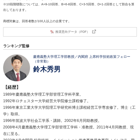
※10段階聴取については、A=9-10回答、B=6-8回答、C=3-5回答、D=1-2回答として割合を算
出しております。
商標対象は、回答者数が100人以上の企業です。
推奨意向データ（PDF）
ランキング監修
慶應義塾大学理工学部教授／内閣府 上席科学技術政策フェロー
（非常勤）
鈴木秀男
【経歴】
1989年慶應義塾大学理工学部管理工学科卒業。
1992年ロチェスター大学経営大学院修士課程修了。
1996年東京工業大学大学院理工学研究科博士課程経営工学専攻修了。博士（工
学）取得。
1996年筑波大学社会工学系・講師。2002年6月同助教授。
2008年4月慶應義塾大学理工学部管理工学科・准教授。2011年4月同教授、現
在に至る。