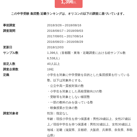
1,396
人
この中学受験 集団塾 近畿ランキングは、オリコンの以下の調査に基づいています。
事前調査
2018/3/26～2018/08/16
調査期間
2018/08/17～2018/09/03
2017/08/01～2017/08/14
2016/08/23～2016/08/29
更新日
2018/12/03
サンプル数
1,396人（首都圏・東海・近畿調査における総サンプル数
6,538人）
規定人数
40人以上
調査企業数
19社
定義
小学生を対象に中学受験を目的とした集団授業を行っている
塾。以下は対象外とする。
・公立中高一貫校対策の塾
・小学生を対象とした高校受験向けの塾
・受験等を対象としない補習塾
・一部の教科のみを扱っている塾
・映像授業が主体の塾
調査対象者
性別：指定なし
年齢：現役小学生を持つ保護者：男性29歳以上、女性27歳以
上／現役中学生を持つ保護者：男性32歳以上、女性30歳以上
地域：近畿（滋賀県、京都府、大阪府、兵庫県、奈良県、和歌
山県）