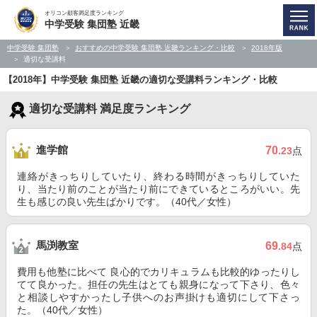
オリコン顧客満足度ランキング
中学受験 集団塾 近畿
中学受験 集団塾
おすすめの中学受験 集団塾 近畿ランキング・比較
2018年版
適切な受講料
【2018年】中学受験 集団塾 近畿の適切な受講料ランキング・比較
適切な受講料 満足度ランキング
進学館
70
.23
点
連絡がきっちりしていたり、終わる時間がきっちりしていた
り、当たり前のことが当たり前にできているところがいい。先
生も感じの良い先生ばかりです。（40代／女性）
馬渕教室
69
.84
点
費用も他塾に比べて 良心的でカリキュラムも比較的ゆったりし
てて良かった。担任の先生はとても親身になって下さり、色々
と相談しやすかったし子供へのお声掛けも適切にして下さっ
た。（40代／女性）