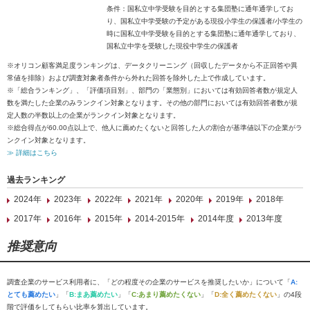
条件：国私立中学受験を目的とする集団塾に通年通学してお
り、国私立中学受験の予定がある現役小学生の保護者/小学生の
時に国私立中学受験を目的とする集団塾に通年通学しており、
国私立中学を受験した現役中学生の保護者
※オリコン顧客満足度ランキングは、データクリーニング（回収したデータから不正回答や異
常値を排除）および調査対象者条件から外れた回答を除外した上で作成しています。
※「総合ランキング」、「評価項目別」、部門の「業態別」においては有効回答者数が規定人
数を満たした企業のみランクイン対象となります。その他の部門においては有効回答者数が規
定人数の半数以上の企業がランクイン対象となります。
※総合得点が60.00点以上で、他人に薦めたくないと回答した人の割合が基準値以下の企業がラ
ンクイン対象となります。
≫ 詳細はこちら
過去ランキング
2024年
2023年
2022年
2021年
2020年
2019年
2018年
2017年
2016年
2015年
2014-2015年
2014年度
2013年度
推奨意向
調査企業のサービス利用者に、「どの程度その企業のサービスを推奨したいか」について「
A:
とても薦めたい
」「
B:まあ薦めたい
」「
C:あまり薦めたくない
」「
D:全く薦めたくない
」の4段
階で評価をしてもらい比率を算出しています。