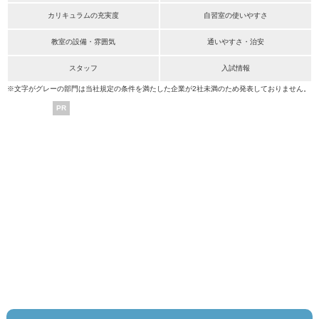
カリキュラムの充実度
自習室の使いやすさ
教室の設備・雰囲気
通いやすさ・治安
スタッフ
入試情報
※文字がグレーの部門は当社規定の条件を満たした企業が2社未満のため発表しておりません。
PR