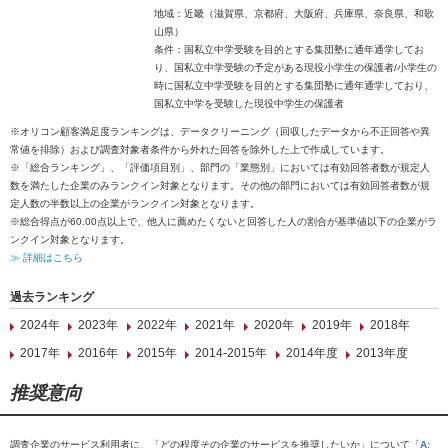
地域：近畿（滋賀県、京都府、大阪府、兵庫県、奈良県、和歌
山県）
条件：国私立中学受験を目的とする集団塾に通年通学してお
り、国私立中学受験の予定がある現役小学生の保護者/小学生の
時に国私立中学受験を目的とする集団塾に通年通学しており、
国私立中学を受験した現役中学生の保護者
※オリコン顧客満足度ランキングは、データクリーニング（回収したデータから不正回答や異
常値を排除）および調査対象者条件から外れた回答を除外した上で作成しています。
※「総合ランキング」、「評価項目別」、部門の「業態別」においては有効回答者数が規定人
数を満たした企業のみランクイン対象となります。その他の部門においては有効回答者数が規
定人数の半数以上の企業がランクイン対象となります。
※総合得点が60.00点以上で、他人に薦めたくないと回答した人の割合が基準値以下の企業がラ
ンクイン対象となります。
≫ 詳細はこちら
過去ランキング
2024年
2023年
2022年
2021年
2020年
2019年
2018年
2017年
2016年
2015年
2014-2015年
2014年度
2013年度
推奨意向
調査企業のサービス利用者に、「どの程度その企業のサービスを推奨したいか」について「
A: