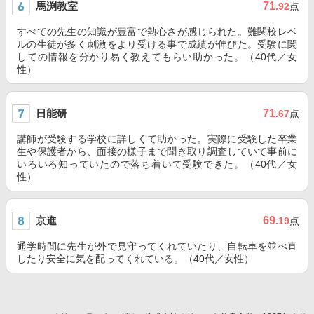
馬渕教室
71
.92
点
すべての先生の知識が豊富で熱心さが感じられた。難関校レベ
ルの生徒が多く刺激をより受ける事で成績が伸びた。受験に関
しての情報を分かり易く教えてもらい助かった。（40代／女
性）
日能研
71
.67
点
講師が受験する学校に詳しくて助かった。実際に受験した卒業
生や保護者から、面接の様子まで聞き取り調査していて事前に
いろいろ知っていたので落ち着いて受験できた。（40代／女
性）
京進
69
.19
点
通学時間に先生が外で見守ってくれていたり、自転車を並べ直
したり安全に気を配ってくれている。（40代／女性）