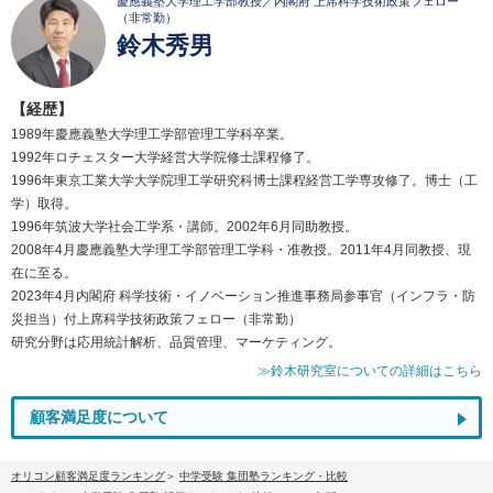
慶應義塾大学理工学部教授／内閣府 上席科学技術政策フェロー
（非常勤）
鈴木秀男
【経歴】
1989年慶應義塾大学理工学部管理工学科卒業。
1992年ロチェスター大学経営大学院修士課程修了。
1996年東京工業大学大学院理工学研究科博士課程経営工学専攻修了。博士（工
学）取得。
1996年筑波大学社会工学系・講師。2002年6月同助教授。
2008年4月慶應義塾大学理工学部管理工学科・准教授。2011年4月同教授、現
在に至る。
2023年4月内閣府 科学技術・イノベーション推進事務局参事官（インフラ・防
災担当）付上席科学技術政策フェロー（非常勤）
研究分野は応用統計解析、品質管理、マーケティング。
≫鈴木研究室についての詳細はこちら
顧客満足度について
オリコン顧客満足度ランキング
中学受験 集団塾ランキング・比較