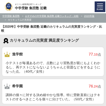
オリコン顧客満足度ランキング
中学受験 集団塾 近畿
中学受験 集団塾
おすすめの中学受験 集団塾 近畿ランキング・比較
2020年版
カリキュラムの充実度
【2020年】中学受験 集団塾 近畿のカリキュラムの充実度ランキング・比
較
カリキュラムの充実度 満足度ランキング
進学館
77
.10
点
小テストが毎週あるので、点数により習熟度が親にもよくわか
るし、再テストにならないようちゃんと宿題などをするように
なった点。（40代／女性）
希学園
76
.24
点
講師の個々に対する決め細やかな指導。特に受験直前にはテキ
ストのするべきところを個々に分けていた。（50代／女性）