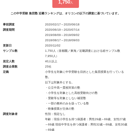
1,750
人
この中学受験 集団塾 近畿ランキングは、オリコンの以下の調査に基づいています。
事前調査
2020/02/17～2020/06/18
調査期間
2020/06/19～2020/07/14
2019/08/09～2019/09/02
2018/08/17～2018/09/03
更新日
2020/11/02
サンプル数
1,750人（首都圏／東海／近畿調査における総サンプル数
7,950人）
規定人数
40人以上
調査企業数
25社
定義
小学生を対象に中学受験を目的とした集団授業を行っている
塾。
以下は対象外とする。
・公立中高一貫校対策の塾
・小学生を対象とした高校受験向けの塾
・受験等を対象としない補習塾
・一部の教科のみを扱っている塾
・映像授業が主体の塾
調査対象者
性別：指定なし
年齢：現役小学生を持つ保護者：男性29歳～69歳、女性27歳
～69歳 現役中学生を持つ保護者：男性32歳～69歳、女性30歳
～69歳