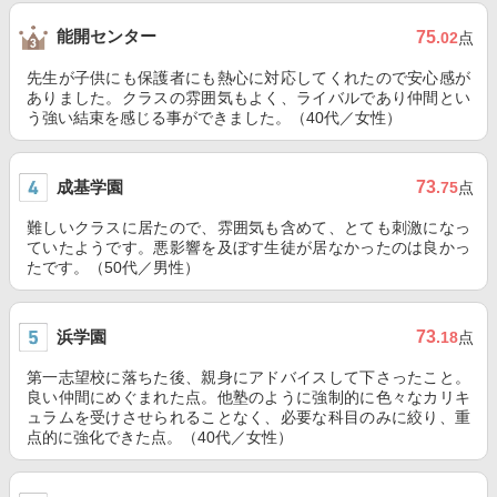
能開センター
75
.02
点
先生が子供にも保護者にも熱心に対応してくれたので安心感が
ありました。クラスの雰囲気もよく、ライバルであり仲間とい
う強い結束を感じる事ができました。（40代／女性）
成基学園
73
.75
点
難しいクラスに居たので、雰囲気も含めて、とても刺激になっ
ていたようです。悪影響を及ぼす生徒が居なかったのは良かっ
たです。（50代／男性）
浜学園
73
.18
点
第一志望校に落ちた後、親身にアドバイスして下さったこと。
良い仲間にめぐまれた点。他塾のように強制的に色々なカリキ
ュラムを受けさせられることなく、必要な科目のみに絞り、重
点的に強化できた点。（40代／女性）