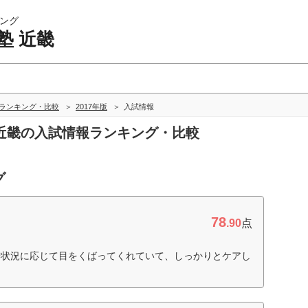
ング
塾 近畿
畿ランキング・比較
2017年版
入試情報
塾 近畿の入試情報ランキング・比較
グ
78
.90
点
捗状況に応じて目をくばってくれていて、しっかりとケアし
）