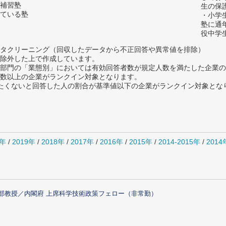
補習塾
生の保
ている塾
・小学
塾に通
役中学
タクリーニング（回収したデータから不正回答や異常値を排除）
除外した上で作成しています。
部門の「業態別」においては有効回答者数が規定人数を満たした企業の
数以上の企業がランクイン対象となります。
薦めたくないと回答した人の割合が基準値以下の企業がランクイン対象とな
0年
/
2019年
/
2018年
/
2017年
/
2016年
/
2015年
/
2014-2015年
/
201
部教授／内閣府 上席科学技術政策フェロー（非常勤）