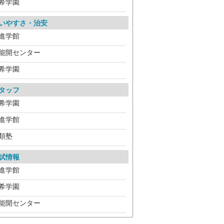
希学園
いやすさ・治安
進学館
能開センター
希学園
タッフ
希学園
進学館
類塾
試情報
進学館
希学園
能開センター