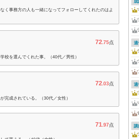
成
でなく事務方の人も一緒になってフォローしてくれたのはよ
72
.75
点
適
学校を選んでくれた事。（40代／男性）
72
.03
点
適
が完成されている。（30代／女性）
71
.97
点
講