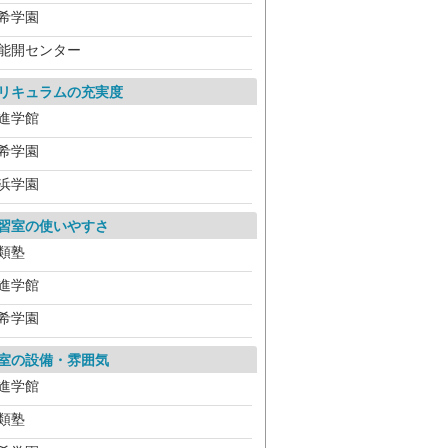
希学園
能開センター
リキュラムの充実度
進学館
希学園
浜学園
習室の使いやすさ
類塾
進学館
希学園
室の設備・雰囲気
進学館
類塾