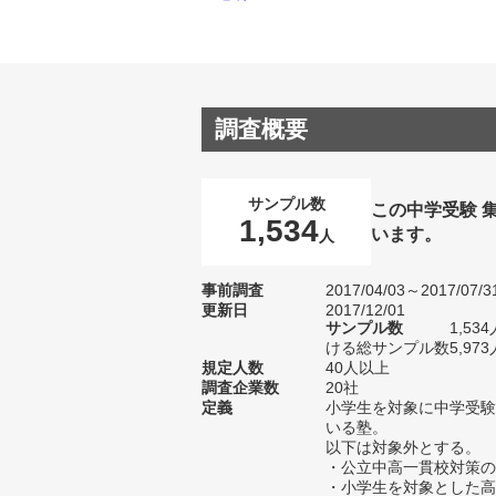
調査概要
サンプル数
この中学受験 
1,534
います。
人
事前調査
2017/04/03～2017/07/3
更新日
2017/12/01
サンプル数
1,5
ける総サンプル数5,973
規定人数
40人以上
調査企業数
20社
定義
小学生を対象に中学受験
いる塾。
以下は対象外とする。
・公立中高一貫校対策の
・小学生を対象とした高