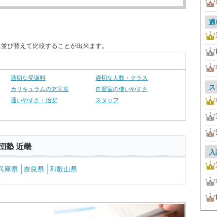
通
に並び替えて比較することが出来ます。
適切な受講料
適切な人数・クラス
ス
カリキュラムの充実度
自習室の使いやすさ
通いやすさ・治安
スタッフ
団塾 近畿
入
兵庫県
奈良県
和歌山県