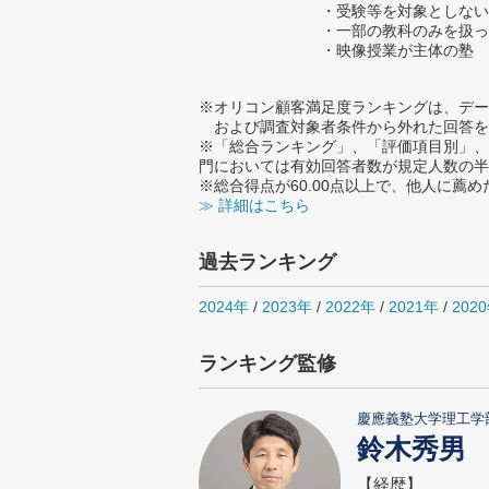
・受験等を対象としない
・一部の教科のみを扱っ
・映像授業が主体の塾
※オリコン顧客満足度ランキングは、デー
および調査対象者条件から外れた回答を
※「総合ランキング」、「評価項目別」、
門においては有効回答者数が規定人数の半
※総合得点が60.00点以上で、他人に
≫ 詳細はこちら
過去ランキング
2024年
/
2023年
/
2022年
/
2021年
/
202
ランキング監修
慶應義塾大学理工学
鈴木秀男
【経歴】