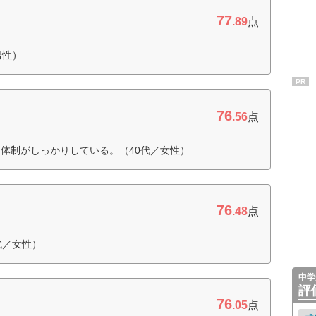
77
.89
点
男性）
PR
76
.56
点
体制がしっかりしている。（40代／女性）
76
.48
点
代／女性）
中学
評
76
.05
点