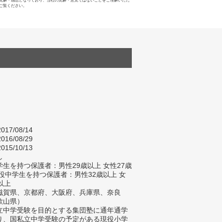
見解・感想となっており、当社の見解・意見ではないことをご理解いただ
ご覧ください。
017/08/14
016/08/29
015/10/13
し
生を持つ保護者：男性29歳以上 女性27歳
現役中学生を持つ保護者：男性32歳以上 女
以上
滋賀県、京都府、大阪府、兵庫県、奈良
歌山県）
立中学受験を目的とする集団塾に通年通学
り、国私立中学受験の予定がある現役小学