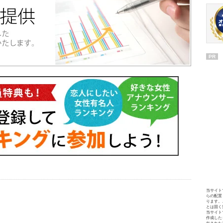
PR
当サイト
らの配置
ります。
とは固く
当サイト
作成した