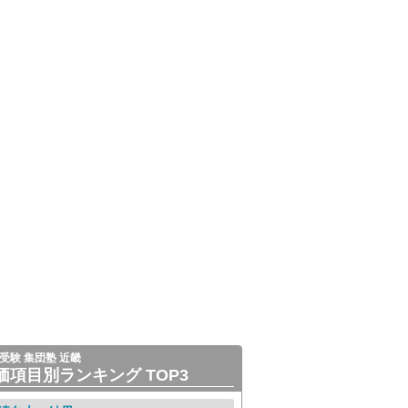
受験 集団塾 近畿
価項目別ランキング TOP3