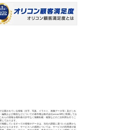
で公開されている情報（文字、写真、イラスト、画像データ等）及びこれ
・編集および構造などについての著作権は株式会社oricon MEに帰属してお
これらの情報を権利者の許可なく無断転載・複製などの二次利用を行うこ
禁じております。
で掲載しているすべての情報やデータは、当社の調査に基づいた結果から
ものとなりますが、サービスへの感想については、サービスの利用者が提