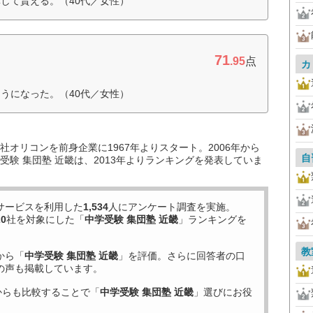
して貰える。（40代／女性）
71
.95
点
カ
うになった。（40代／女性）
オリコンを前身企業に1967年よりスタート。2006年から
自
験 集団塾 近畿は、2013年よりランキングを発表していま
サービスを利用した
1,534
人にアンケート調査を実施。
20
社を対象にした「
中学受験 集団塾 近畿
」ランキングを
教
から「
中学受験 集団塾 近畿
」を評価。さらに回答者の口
の声も掲載しています。
からも比較することで「
中学受験 集団塾 近畿
」選びにお役