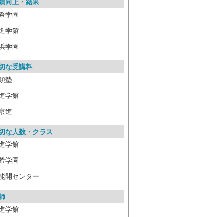
績向上・結果
希学園
進学館
浜学園
切な受講料
類塾
進学館
京進
切な人数・クラス
進学館
希学園
能開センター
師
進学館