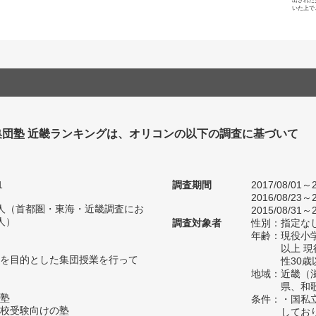
出された
いた上で
集団塾 近畿ランキングは、オリコンの以下の調査に基づいて
1
調査期間
2017/08/01～2
2016/08/23～2
34人（首都圏・東海・近畿調査にお
2015/08/31～2
人）
調査対象者
性別：指定な
年齢：現役小学
以上 
を目的とした集団授業を行って
性30歳
地域：近畿（
県、和
塾
条件：・国私
校受験向けの塾
してお